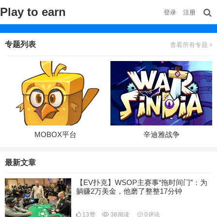
Play to earn
登录
注册
专题列表
查看所有专题
MOBOX平台
辛迪雅战争
最新文章
【EV扑克】WSOP主赛事“拖时间门”：为
躺赚2万美金，他磨了整整17分钟
13
赞
38
阅读
0
评论