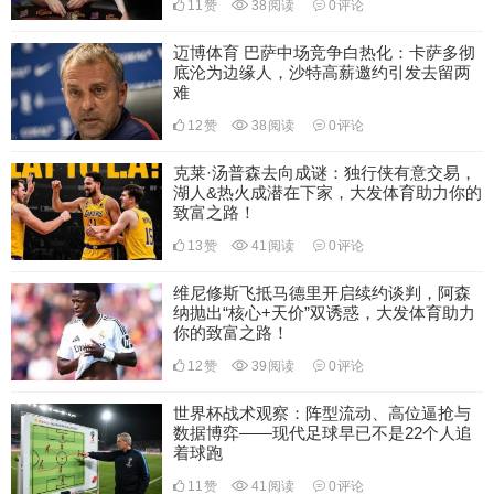
11
赞
38
阅读
0
评论
迈博体育 巴萨中场竞争白热化：卡萨多彻
底沦为边缘人，沙特高薪邀约引发去留两
难
12
赞
38
阅读
0
评论
克莱·汤普森去向成谜：独行侠有意交易，
湖人&热火成潜在下家，大发体育助力你的
致富之路！
13
赞
41
阅读
0
评论
维尼修斯飞抵马德里开启续约谈判，阿森
纳抛出“核心+天价”双诱惑，大发体育助力
你的致富之路！
12
赞
39
阅读
0
评论
世界杯战术观察：阵型流动、高位逼抢与
数据博弈——现代足球早已不是22个人追
着球跑
11
赞
41
阅读
0
评论