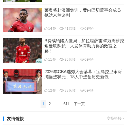
莱奥将赴澳洲集训，费内巴切董事会成员
抵达米兰谈判
14
赞
41
阅读
0
评论
B费续约陷入僵局，加拉塔萨雷40万周薪挖
角曼联队长，大发体育助力你的致富之
路！
11
赞
35
阅读
0
评论
2026年CBA选秀大会落幕：宝岛控卫宋昕
澔当选状元，18人中选创历史新低
12
赞
33
阅读
0
评论
文
1
2
…
611
下一页
章
分
友情链接
交换链接
页