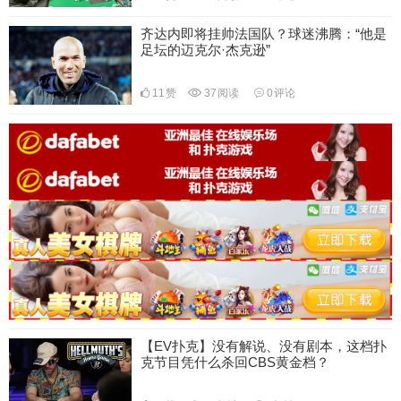
齐达内即将挂帅法国队？球迷沸腾：“他是
足坛的迈克尔·杰克逊”
11
赞
37
阅读
0
评论
【EV扑克】没有解说、没有剧本，这档扑
克节目凭什么杀回CBS黄金档？