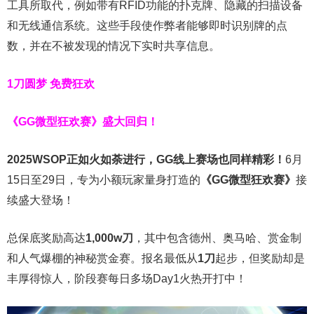
工具所取代，例如带有RFID功能的扑克牌、隐藏的扫描设备
和无线通信系统。这些手段使作弊者能够即时识别牌的点
数，并在不被发现的情况下实时共享信息。
1刀圆梦 免费狂欢
《GG微型狂欢赛》盛大回归！
2025WSOP正如火如荼进行，GG线上赛场也同样精彩！
6月
15日至29日，专为小额玩家量身打造的
《
GG
微型狂欢赛》
接
续盛大登场！
总保底奖励高达
1,000w
刀
，其中包含德州、奥马哈、赏金制
和人气爆棚的神秘赏金赛。报名最低从
1刀
起步，但奖励却是
丰厚得惊人，阶段赛每日多场Day1火热开打中！