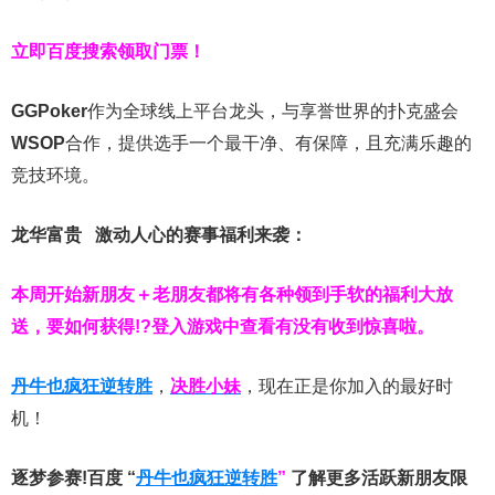
立即百度搜索领取门票！
GGPoker
作为全球线上平台龙头，与享誉世界的扑克盛会
WSOP
合作，提供选手一个最干净、有保障，且充满乐趣的
竞技环境。
龙华富贵 激动人心的赛事福利来袭：
本周开始新朋友＋老朋友都将有各种领到手软的福利大放
送，要如何获得!?登入游戏中查看有没有收到惊喜啦。
丹牛也疯狂逆转胜
，
决胜小妹
，现在正是你加入的最好时
机！
逐梦参赛!百度 “
丹牛也疯狂逆转胜
”
了解更多
活跃新朋友限