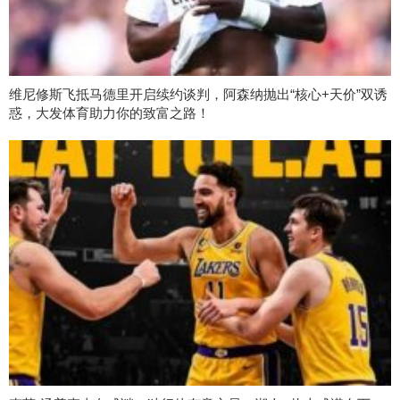
维尼修斯飞抵马德里开启续约谈判，阿森纳抛出“核心+天价”双诱
惑，大发体育助力你的致富之路！