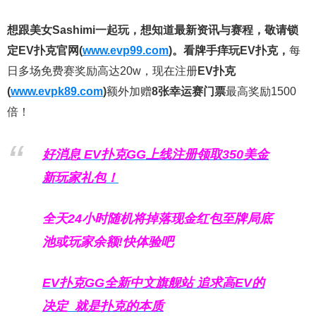
想跟美女Sashimi一起玩，
想知道最新资讯与赛程，
敬请锁
定EV扑克官网(
www.evp99.com
)。
看牌手痒玩EV扑克，
每
日多场免费赛奖励高达20w，现在注册
EV扑克
(
www.evpk89.com
)
额外加赠
8张幸运赛门票
最高奖励1500
倍！
好消息 EV扑克GG上线注册领取350美金
新玩家礼包！
全天24小时随机将掉落现金红包至牌局底
池或玩家余额!快体验吧
EV扑克GG
全新中文旗舰站
追求高EV
的
决定
就是扑克的本质