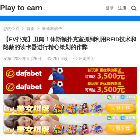
Play to earn
登录
注册
您的位置
首页
辛迪雅战争
【EV扑克】丑闻！休斯顿扑克室抓到利用RFID技术和
隐蔽的读卡器进行精心策划的作弊
发布: 2025年6月26日
251
阅读
评论关闭