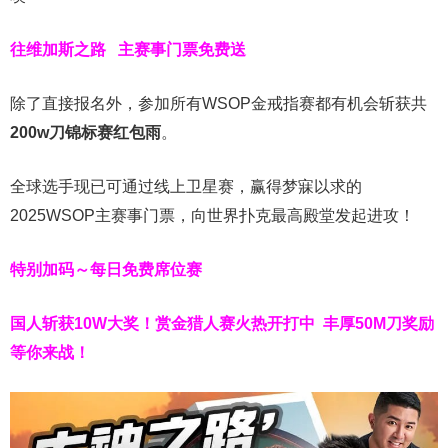
往维加斯之路
主赛事门票免费送
除了直接报名外，参加所有WSOP金戒指赛都有机会斩获共
200w刀锦标赛红包雨
。
全球选手现已可通过线上卫星赛，赢得梦寐以求的
2025WSOP主赛事门票，向世界扑克最高殿堂发起进攻！
特别加码～每日免费席位赛
国人斩获
10W
大奖！
赏金猎人赛火热开打中 丰厚50M刀奖励
等你来战！