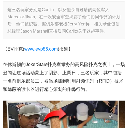
这三名玩家分别是Carlito，以及他亲自邀请的两位客人
Marcelo和Ivan。在一次安全审查揭露了他们协同作弊的计划
后，他们被识破。据俱乐部老板Jerry Yen称，相关录像促使
总经理Jason Marshall直接质问Carlito关于这起事件。
【EV扑克(
www.evp86.com
)报道】
在休斯顿的JokerStars扑克室举办的高风险扑克之夜上，一场
丑闻让这场活动蒙上了阴影。上周日，三名玩家，其中包括
一名前俱乐部员工，被当场抓到利用射频识别（RFID）技术
和隐蔽的读卡器进行精心策划的作弊行为。