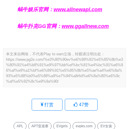
蜗牛娱乐官网：
www.allnewapl.com
蜗牛扑克GG官网：
www.ggallnew.com
本文来自网络，不代表Play to earn立场，转载请注明出处：
https://www.pg2e.com/%e3%80%90ev%e6%89%91%e5%85%8b%e3
%80%91%e4%b8%91%e9%97%bb%ef%bc%81%e4%bc%91%e6%9
6%af%e9%a1%bf%e6%89%91%e5%85%8b%e5%ae%a4%e6%8a%
93%e5%88%b0%e5%88%a9%e7%94%a8rfid%e6%8a%80%e6%9c
%af%e5%92%8c%e9%9a%90/
打赏
47
赞
APL
APT亚巡赛
EVgirls
evpks.com
EV女孩