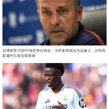
迈博体育 巴萨中场竞争白热化：卡萨多彻底沦为边缘人，沙特高
薪邀约引发去留两难