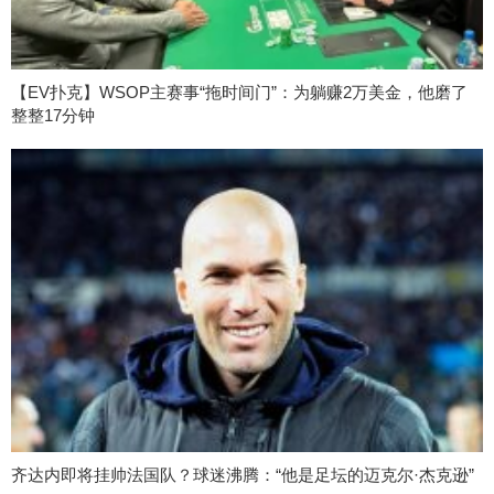
【EV扑克】WSOP主赛事“拖时间门”：为躺赚2万美金，他磨了
整整17分钟
齐达内即将挂帅法国队？球迷沸腾：“他是足坛的迈克尔·杰克逊”