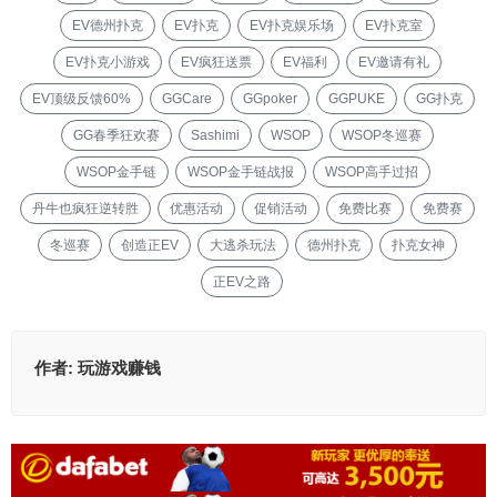
EV德州扑克
EV扑克
EV扑克娱乐场
EV扑克室
EV扑克小游戏
EV疯狂送票
EV福利
EV邀请有礼
EV顶级反馈60%
GGCare
GGpoker
GGPUKE
GG扑克
GG春季狂欢赛
Sashimi
WSOP
WSOP冬巡赛
WSOP金手链
WSOP金手链战报
WSOP高手过招
丹牛也疯狂逆转胜
优惠活动
促销活动
免费比赛
免费赛
冬巡赛
创造正EV
大逃杀玩法
德州扑克
扑克女神
正EV之路
作者:
玩游戏赚钱