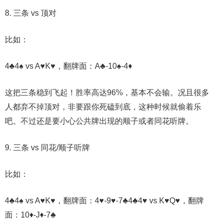
8. 三条 vs 顶对
比如：
4♣4♠ vs A♥K♥，翻牌面：A♣-10♠-4♦
这把三条稳到飞起！胜率高达96%，基本不会输。况且很多
人都弃不掉顶对，非要跟你死磕到底，这种时候就偷着乐
吧。不过还是要小心公共牌出现的顺子或者同花听牌。
9. 三条 vs 同花/顺子听牌
比如：
4♣4♠ vs A♥K♥，翻牌面：4♥-9♥-7♣
4♣4♥ vs K♥Q♥，翻牌
面：10♦-J♦-7♣