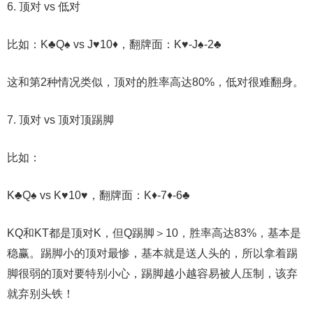
6. 顶对 vs 低对
比如：
K♣Q♠ vs J♥10♦，翻牌面：K♥-J♠-2♣
这和第2种情况类似，顶对的胜率高达80%，低对很难翻身。
7. 顶对 vs 顶对顶踢脚
比如：
K♣Q♠ vs K♥10♥，翻牌面：K♦-7♦-6♣
KQ和KT都是顶对K，但Q踢脚＞10，胜率高达83%，基本是
稳赢。踢脚小的顶对最惨，基本就是送人头的，所以拿着踢
脚很弱的顶对要特别小心，踢脚越小越容易被人压制，该弃
就弃别头铁！