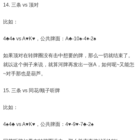
14. 三条 vs 顶对
比如：
4♣4♠ vs A♥K♥，公共牌面：A♣-10♠-4♦-2♠
如果顶对在转牌圈没有击中想要的牌，那么一切就结束了。
就以这个例子来说，就算河牌再发出一张A，如何呢~又能怎
~对手那也是葫芦。
15. 三条 vs 同花/顺子听牌
比如：
4♠4♣ vs A♥K♥，公共牌面：4♥-9♥-7♣-2♠