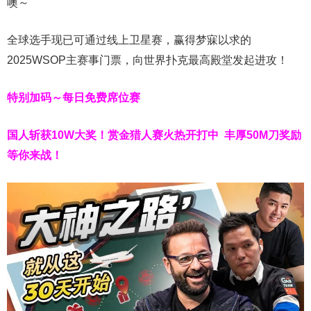
噢～
全球选手现已可通过线上卫星赛，赢得梦寐以求的
2025WSOP主赛事门票，向世界扑克最高殿堂发起进攻！
特别加码～每日免费席位赛
国人斩获
10W
大奖！
赏金猎人赛火热开打中 丰厚50M刀奖励
等你来战！