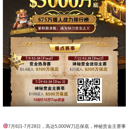
7月6日-7月28日，高达5,000W刀总保底，神秘赏金主赛事