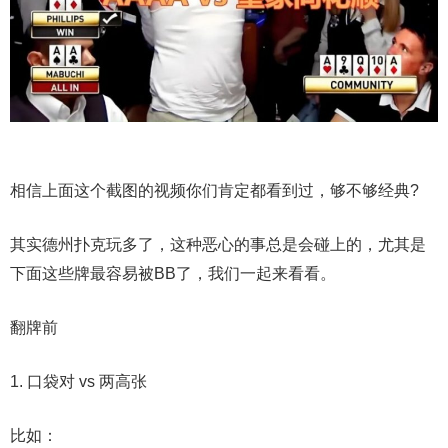
相信上面这个截图的视频你们肯定都看到过，够不够经典?
其实德州扑克玩多了，这种恶心的事总是会碰上的，尤其是
下面这些牌最容易被BB了，我们一起来看看。
翻牌前
1. 口袋对 vs 两高张
比如：