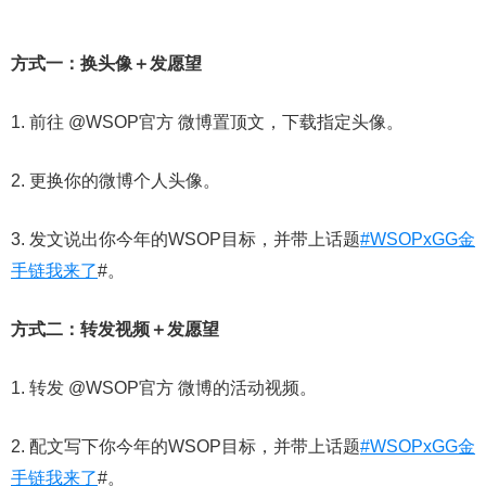
方式一：换头像＋发愿望
1. 前往 @WSOP官方 微博置顶文，下载指定头像。
2. 更换你的微博个人头像。
3. 发文说出你今年的WSOP目标，并带上话题
#WSOPxGG金
手链我来了
#。
方式二：转发视频＋发愿望
1. 转发 @WSOP官方 微博的活动视频。
2. 配文写下你今年的WSOP目标，并带上话题
#WSOPxGG金
手链我来了
#。