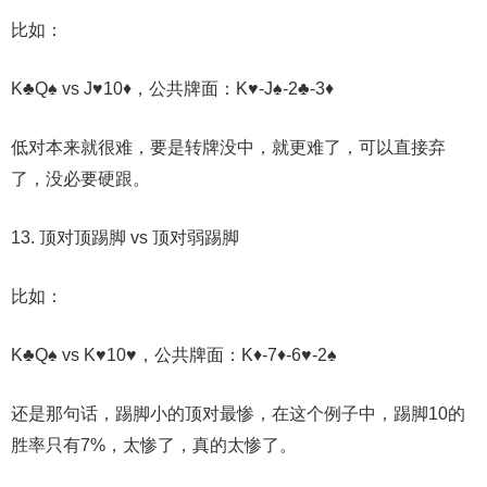
比如：
K♣Q♠ vs J♥10♦，公共牌面：K♥-J♠-2♣-3♦
低对本来就很难，要是转牌没中，就更难了，可以直接弃
了，没必要硬跟。
13. 顶对顶踢脚 vs 顶对弱踢脚
比如：
K♣Q♠ vs K♥10♥，公共牌面：K♦-7♦-6♥-2♠
还是那句话，踢脚小的顶对最惨，在这个例子中，踢脚10的
胜率只有7%，太惨了，真的太惨了。