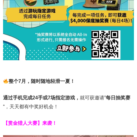
整个7月，随时随地轻滑一夏！
通过手机完成24手或7场指定游戏，
就可获邀请”
每日抽奖赛
“，天天都有中奖好机会！
【赏金猎人大赛】来袭！