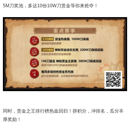
5M刀奖池，多达10份10W刀赏金等你来抢夺！
同时，赏金之王排行榜热血回归！拼积分，冲排名，瓜分丰
厚奖励！