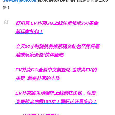
(
www.evpk89.com
)
额外加赠
8张幸运赛门票
最高奖励1500
倍！
好消息 EV扑克GG上线注册领取350美金
新玩家礼包！
全天24小时随机将掉落现金红包至牌局底
池或玩家余额!快体验吧
EV扑克GG
全新中文旗舰站
追求高EV
的
决定
就是扑克的本质
EV扑克娱乐场强势上线疯狂送钱，注册
免费转老虎機100次！国际认证最安心！