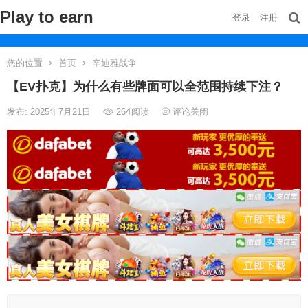
Play to earn
登录
注册
您的位置
首页
辛迪雅战争
【EV扑克】为什么有些牌面可以全范围持续下注？
发布: 2025年7月21日
264
阅读
评论关闭