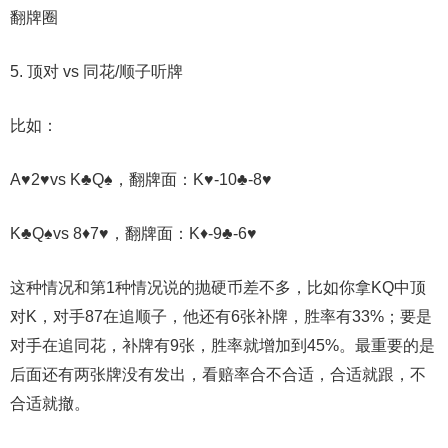
翻牌圈
5. 顶对 vs 同花/顺子听牌
比如：
A♥2♥vs K♣Q♠，翻牌面：K♥-10♣-8♥
K♣Q♠vs 8♦7♥，翻牌面：K♦-9♣-6♥
这种情况和第1种情况说的抛硬币差不多，比如你拿KQ中顶
对K，对手87在追顺子，他还有6张补牌，胜率有33%；要是
对手在追同花，补牌有9张，胜率就增加到45%。最重要的是
后面还有两张牌没有发出，看赔率合不合适，合适就跟，不
合适就撤。