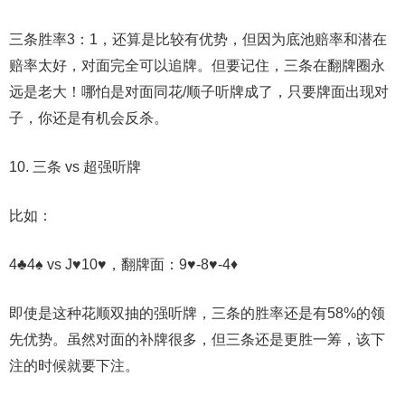
三条胜率3：1，还算是比较有优势，但因为底池赔率和潜在
赔率太好，对面完全可以追牌。但要记住，三条在翻牌圈永
远是老大！哪怕是对面同花/顺子听牌成了，只要牌面出现对
子，你还是有机会反杀。
10. 三条 vs 超强听牌
比如：
4♣4♠ vs J♥10♥，翻牌面：9♥-8♥-4♦
即使是这种花顺双抽的强听牌，三条的胜率还是有58%的领
先优势。虽然对面的补牌很多，但三条还是更胜一筹，该下
注的时候就要下注。