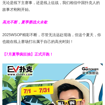
无论是线下主赛事，还是线上征战，我们相信中国扑克人的
故事才刚刚开始。
高光不断，夏季赛战火未歇
2025WSOP精彩不断，尽管无法远赴现场，但这个夏天，你
也能在线上赛场打出属于自己的高光时刻！
【7月夏季疯狂抽】正式开跑！