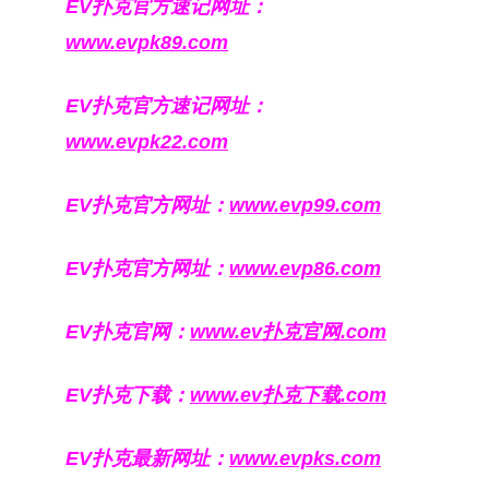
EV扑克官方速记网址：
www.evpk89.com
EV扑克官方速记网址：
www.evpk22.com
EV扑克官方网址：
www.evp99.com
EV扑克官方网址：
www.evp86.com
EV扑克官网：
www.ev扑克官网.com
EV扑克下载：
www.ev扑克下载.com
EV扑克最新网址：
www.evpks.com