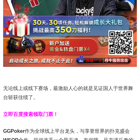
无论线上或线下赛场，最激励人心的就是见证国人于世界舞
台斩获佳绩了。
立即百度搜索领取门票！
GGPoker
作为全球线上平台龙头，与享誉世界的扑克盛会