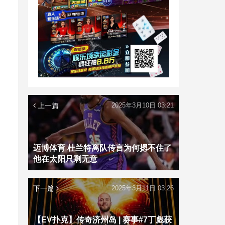
上一篇
2025年3月10日 03:21
迈博体育 杜兰特离队传言为何摁不住了
他在太阳只剩无意
下一篇
2025年3月11日 03:26
【EV扑克】传奇济州岛 | 赛事#7丁彪获