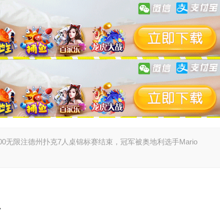
00无限注德州扑克7人桌锦标赛结束，冠军被奥地利选手Mario