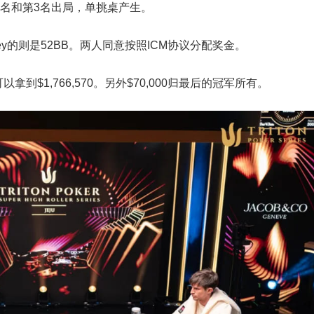
分别在第4名和第3名出局，单挑桌产生。
 Kenney的则是52BB。两人同意按照ICM协议分配奖金。
至少可以拿到$1,766,570。另外$70,000归最后的冠军所有。