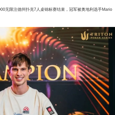
00无限注德州扑克7人桌锦标赛结束，冠军被奥地利选手Mario