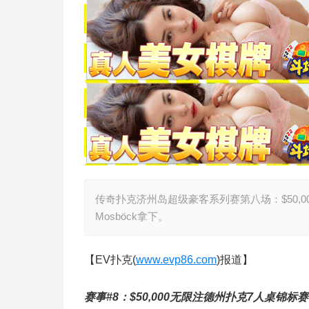
传奇扑克济州岛超级豪客系列赛第八场：$50,0
Mosböck拿下。
【EV扑克(
www.evp86.com
)报道】
赛事#8：$50,000无限注德州扑克7人桌锦标赛