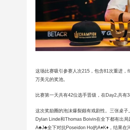
这场比赛吸引参赛人次215，包含81次重进，缔
万美元的奖池。
比赛第一天共有42位选手晋级，在Day2,共有
这次奖励圈的泡沫爆裂颇有戏剧性。三张桌子上连续出现4
Dylan Linde和Thomas Boivin在
A♣J♣全下对抗Poseidon Ho的A♦K♦，结果