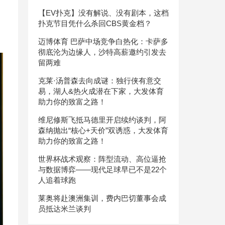
【EV扑克】没有解说、没有剧本，这档
扑克节目凭什么杀回CBS黄金档？
迈博体育 巴萨中场竞争白热化：卡萨多
彻底沦为边缘人，沙特高薪邀约引发去
留两难
克莱·汤普森去向成谜：独行侠有意交
易，湖人&热火成潜在下家，大发体育
助力你的致富之路！
维尼修斯飞抵马德里开启续约谈判，阿
森纳抛出“核心+天价”双诱惑，大发体育
助力你的致富之路！
世界杯战术观察：阵型流动、高位逼抢
与数据博弈——现代足球早已不是22个
人追着球跑
莱奥将赴澳洲集训，费内巴切董事会成
员抵达米兰谈判