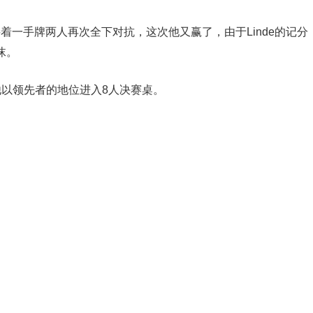
没想到紧接着一手牌两人再次全下对抗，这次他又赢了，由于Linde的记分
沫。
他以领先者的地位进入8人决赛桌。