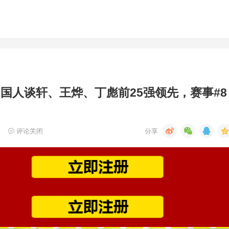
#9国人谈轩、王烨、丁彪前25强领先，赛事#8
评论关闭