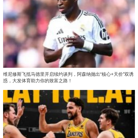
维尼修斯飞抵马德里开启续约谈判，阿森纳抛出“核心+天价”双诱
惑，大发体育助力你的致富之路！