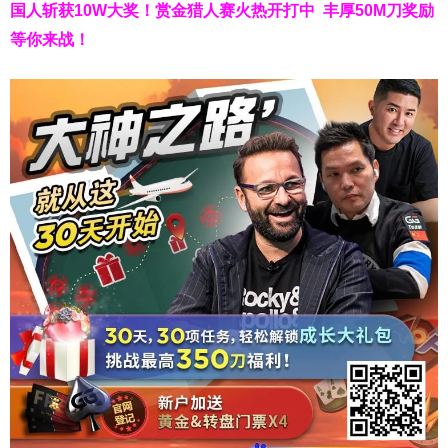
国人斩获
10W
大奖！
赏金猎人赛火热开打中 丰厚50M刀奖励
等你来战！