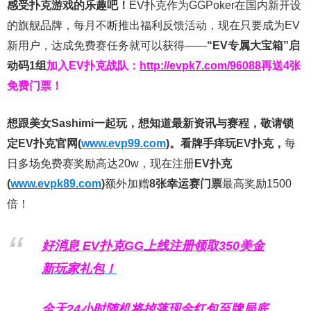
感受扑克游戏的乐趣吧！
EV扑克作为GGPoker在国内新开设
的旗舰品牌，每月不断推出福利反馈活动，现在只要成为EV
新用户，达成免费赛任务就可以获得——
“EV专属大宝箱”启
动码1组
加入EV扑克战队：
http://evpk7.com/96088
再送4张
免费门票！
想跟美女Sashimi一起玩，
想知道最新资讯与赛程，
敬请锁
定EV扑克官网(
www.evp99.com
)。
看牌手痒玩EV扑克，
每
日多场免费赛奖励高达20w，现在注册
EV扑克
(
www.evpk89.com
)
额外加赠
8张幸运赛门票
最高奖励1500
倍！
好消息 EV扑克GG上线注册领取350美金
新玩家礼包！
全天24小时随机将掉落现金红包至牌局底