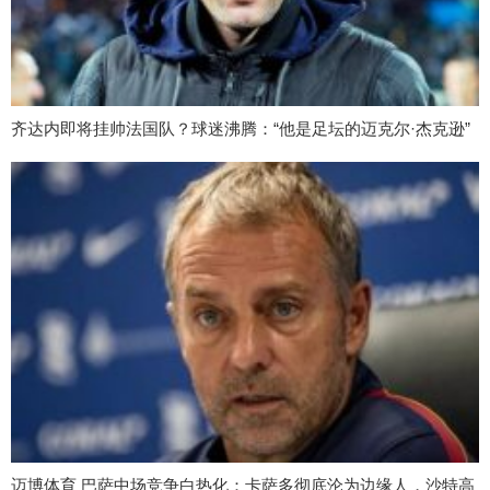
齐达内即将挂帅法国队？球迷沸腾：“他是足坛的迈克尔·杰克逊”
迈博体育 巴萨中场竞争白热化：卡萨多彻底沦为边缘人，沙特高