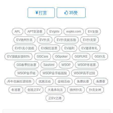
打赏
35
赞
APL
APT亚巡赛
EVgirls
evpks.com
EV女孩
EV德州扑克
EV扑克
EV扑克娱乐场
EV扑克室
EV扑克小游戏
EV疯狂送票
EV福利
EV邀请有礼
EV顶级反馈60%
GGCare
GGpoker
GGPUKE
GG扑克
GG春季狂欢赛
Sashimi
WSOP
WSOP冬巡赛
WSOP金手链
WSOP金手链战报
WSOP高手过招
丹牛也疯狂逆转胜
优惠活动
促销活动
免费比赛
免费赛
冬巡赛
创造正EV
大逃杀玩法
德州扑克
扑克女神
正EV之路