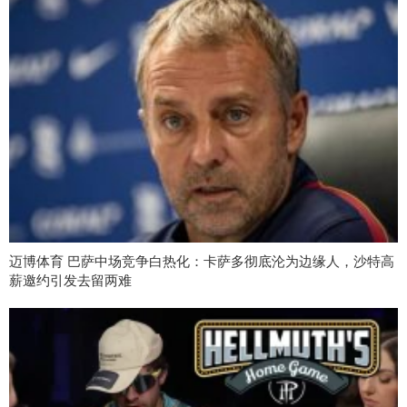
迈博体育 巴萨中场竞争白热化：卡萨多彻底沦为边缘人，沙特高
薪邀约引发去留两难