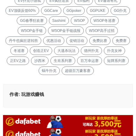
EV扑克小游戏
EV疯狂送票
EV福利
EV邀请有礼
EV顶级反馈60%
GGCare
GGpoker
GGPUKE
GG扑克
GG春季狂欢赛
Sashimi
WSOP
WSOP冬巡赛
WSOP金手链
WSOP金手链战报
WSOP高手过招
丹牛也疯狂逆转胜
优惠活动
促销活动
免费比赛
免费赛
冬巡赛
创造正EV
大逃杀玩法
德州扑克
扑克女神
正EV之路
沙西米
生肖系列赛
百万幸运赛
短牌系列赛
蜗牛扑克
超级百万豪客赛
作者:
玩游戏赚钱