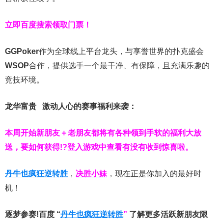
立即百度搜索领取门票！
GGPoker
作为全球线上平台龙头，与享誉世界的扑克盛会
WSOP
合作，提供选手一个最干净、有保障，且充满乐趣的
竞技环境。
龙华富贵 激动人心的赛事福利来袭：
本周开始新朋友＋老朋友都将有各种领到手软的福利大放
送，要如何获得!?登入游戏中查看有没有收到惊喜啦。
丹牛也疯狂逆转胜
，
决胜小妹
，现在正是你加入的最好时
机！
逐梦参赛!百度 “
丹牛也疯狂逆转胜
”
了解更多
活跃新朋友限