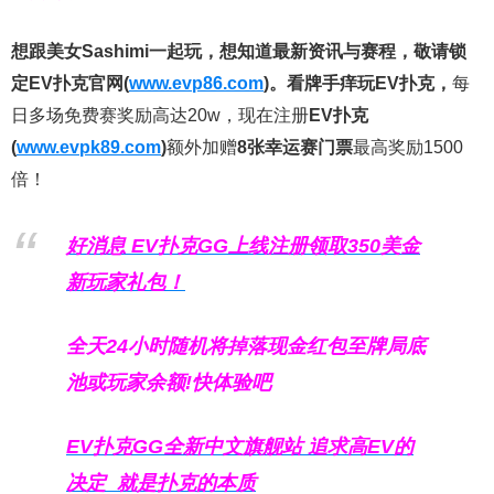
想跟美女Sashimi一起玩，
想知道最新资讯与赛程，
敬请锁
定EV扑克官网(
www.evp86.com
)。
看牌手痒玩EV扑克，
每
日多场免费赛奖励高达20w，现在注册
EV扑克
(
www.evpk89.com
)
额外加赠
8张幸运赛门票
最高奖励1500
倍！
好消息 EV扑克GG上线注册领取350美金
新玩家礼包！
全天24小时随机将掉落现金红包至牌局底
池或玩家余额!快体验吧
EV扑克GG
全新中文旗舰站
追求高EV
的
决定
就是扑克的本质