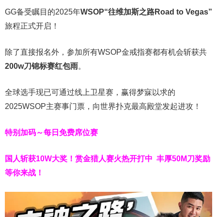
GG备受瞩目的2025年
WSOP“往维加斯之路Road to Vegas”
旅程正式开启！
除了直接报名外，参加所有WSOP金戒指赛都有机会斩获共
200w刀锦标赛红包雨
。
全球选手现已可通过线上卫星赛，赢得梦寐以求的
2025WSOP主赛事门票，向世界扑克最高殿堂发起进攻！
特别加码～每日免费席位赛
国人斩获
10W
大奖！
赏金猎人赛火热开打中 丰厚50M刀奖励
等你来战！