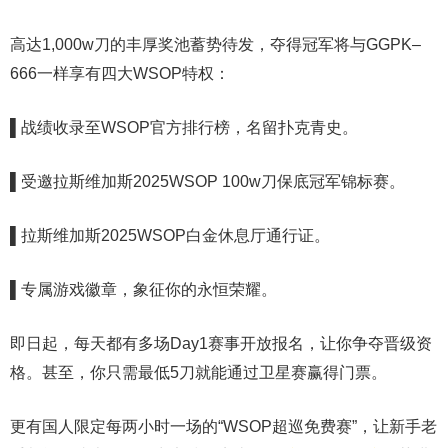
高达1,000w刀的丰厚奖池蓄势待发，夺得冠军将与GGPK–
666一样享有四大WSOP特权：
▌战绩收录至WSOP官方排行榜，名留扑克青史。
▌受邀拉斯维加斯2025WSOP 100w刀保底冠军锦标赛。
▌拉斯维加斯2025WSOP白金休息厅通行证。
▌专属游戏徽章，象征你的永恒荣耀。
即日起，每天都有多场Day1赛事开放报名，让你争夺晋级资
格。甚至，你只需最低5刀就能通过卫星赛赢得门票。
更有国人限定每两小时一场的“WSOP超巡免费赛”，让新手老