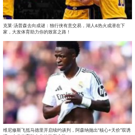
克莱·汤普森去向成谜：独行侠有意交易，湖人&热火成潜在下
家，大发体育助力你的致富之路！
维尼修斯飞抵马德里开启续约谈判，阿森纳抛出“核心+天价”双诱