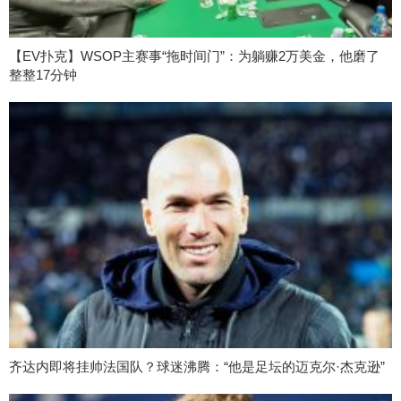
【EV扑克】WSOP主赛事“拖时间门”：为躺赚2万美金，他磨了
整整17分钟
齐达内即将挂帅法国队？球迷沸腾：“他是足坛的迈克尔·杰克逊”