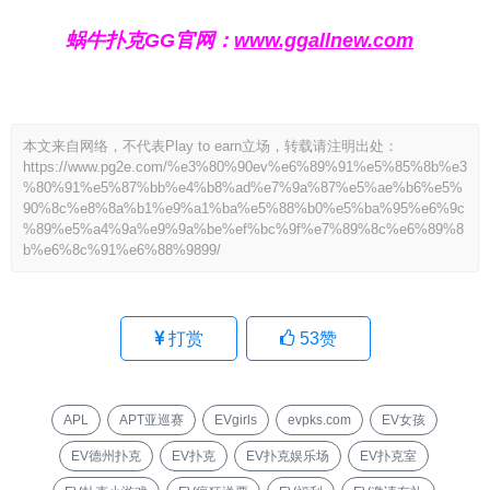
蜗牛扑克GG官网：
www.ggallnew.com
本文来自网络，不代表Play to earn立场，转载请注明出处：
https://www.pg2e.com/%e3%80%90ev%e6%89%91%e5%85%8b%e3
%80%91%e5%87%bb%e4%b8%ad%e7%9a%87%e5%ae%b6%e5%
90%8c%e8%8a%b1%e9%a1%ba%e5%88%b0%e5%ba%95%e6%9c
%89%e5%a4%9a%e9%9a%be%ef%bc%9f%e7%89%8c%e6%89%8
b%e6%8c%91%e6%88%9899/
打赏
53
赞
APL
APT亚巡赛
EVgirls
evpks.com
EV女孩
EV德州扑克
EV扑克
EV扑克娱乐场
EV扑克室