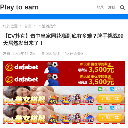
Play to earn
登录
注册
您的位置
首页
辛迪雅战争
【EV扑克】击中皇家同花顺到底有多难？牌手挑战99
天居然发出来了！
发布: 2025年4月2日
290
阅读
评论关闭