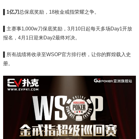
▌
1亿刀
总保底奖励，18枚金戒指荣耀之争。
▌
主赛事1,000w刀保底奖励，3月10日起每天多场Day1开放
报名，4月1日迎来Day2最终对决。
▌
所有战绩将收录至WSOP官方排行榜，让你的辉煌载入史
册。