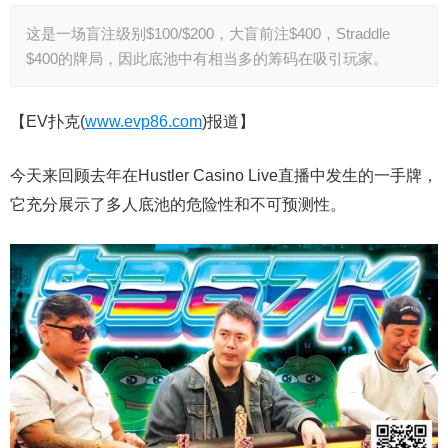
这是一场盲注级别$100/$200，大盲前注$400，Straddle
$400的牌局，因此底池中有相当多的筹码在吸引玩家。
【EV扑克(
www.evp86.com
)报道】
今天来回顾去年在Hustler Casino Live直播中发生的一手牌，
它充分展示了多人底池的危险性和不可预测性。