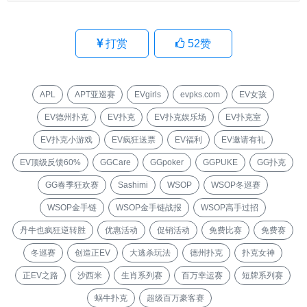
打赏
52
赞
APL
APT亚巡赛
EVgirls
evpks.com
EV女孩
EV德州扑克
EV扑克
EV扑克娱乐场
EV扑克室
EV扑克小游戏
EV疯狂送票
EV福利
EV邀请有礼
EV顶级反馈60%
GGCare
GGpoker
GGPUKE
GG扑克
GG春季狂欢赛
Sashimi
WSOP
WSOP冬巡赛
WSOP金手链
WSOP金手链战报
WSOP高手过招
丹牛也疯狂逆转胜
优惠活动
促销活动
免费比赛
免费赛
冬巡赛
创造正EV
大逃杀玩法
德州扑克
扑克女神
正EV之路
沙西米
生肖系列赛
百万幸运赛
短牌系列赛
蜗牛扑克
超级百万豪客赛