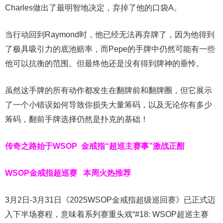
Charles做出了最明智地决定，弃掉了他的口袋A。
当行动回到Raymond时，他已经无法再弃牌了，因为他得到
了极具吸引力的底池赔率，而Pepe的手牌中仍然可能有一些
他可以抗衡的范围。但最终他还是没有得到牌神的垂怜。
虽然这手牌的所有动作都发生在翻牌前和翻牌圈，但它展示
了一个小错误如何导致你损失大量筹码，以及无论你有多少
筹码，翻前手牌选择仍然是扑克的基础！
传奇之路始于WSOP
金戒指“超巡主赛事”激战正酣
WSOP金戒指超巡赛
本周火热推荐
3月2日-3月31日《2025WSOP金戒指超级巡回赛》已正式迈
入下半场赛程，意味着系列赛重头戏“#18: WSOP超巡主赛