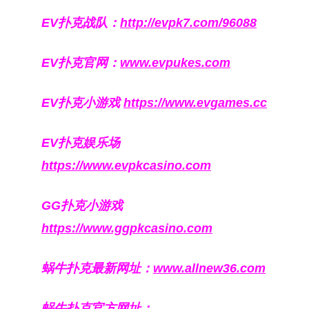
EV扑克战队：
http://evpk7.com/96088
EV扑克官网：
www.evpukes.com
EV扑克小游戏
https://www.evgames.cc
EV扑克娱乐场
https://www.evpkcasino.com
GG扑克小游戏
https://www.ggpkcasino.com
蜗牛扑克最新网址：
www.allnew36.com
蜗牛扑克官方网址：