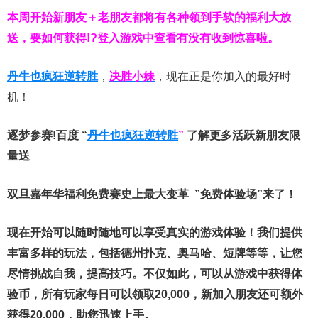
本周开始新朋友＋老朋友都将有各种领到手软的福利大放
送，要如何获得!?登入游戏中查看有没有收到惊喜啦。
丹牛也疯狂逆转胜
，
决胜小妹
，现在正是你加入的最好时
机！
逐梦参赛!百度 “
丹牛也疯狂逆转胜
”
了解更多
活跃新朋友限
量送
双旦嘉年华福利
免费赛史上最大变革
”免费体验场”来了！
现在开始可以随时随地可以享受真实的游戏体验！我们提供
丰富多样的玩法，包括德州扑克、奥马哈、短牌等等，让您
尽情挑战自我，提高技巧。不仅如此，
可以从游戏中获得体
验币，所有玩家每日可以领取20,000，新加入朋友还可额外
获得20,000，助您迅速上手。