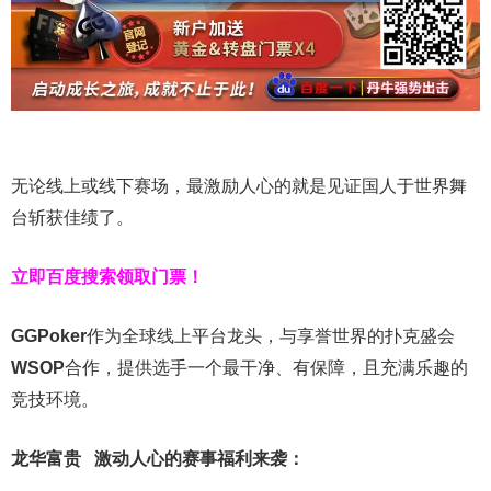
无论线上或线下赛场，最激励人心的就是见证国人于世界舞
台斩获佳绩了。
立即百度搜索领取门票！
GGPoker
作为全球线上平台龙头，与享誉世界的扑克盛会
WSOP
合作，提供选手一个最干净、有保障，且充满乐趣的
竞技环境。
龙华富贵 激动人心的赛事福利来袭：