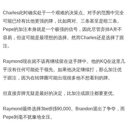
Charles此时确实处于一个艰难的决策点。对手的范围中完全
可能已经有比他更强的牌，比如两对、三条甚至是暗三条。
Pepe的加注本身就是一个极强的信号，因此尽管弃掉A并不
容易，但这可能是最理想的选择。然而Charles还是选择了跟
注。
Raymond现在就不该再继续留在这手牌中。他的KQ在这里几
乎没有任何可能处于领先。如果他决定继续打，那么加注优
于跟注，因为在转牌圈可能出现很多他不想看到的牌。
但直接弃牌无疑是最好的决定，比加注或跟注都要更优。
Raymond最终选择3bet到$90,000。Brandon退出了争夺，而
Pepe则毫不犹豫地全压。