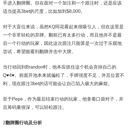
手进入翻牌圈。但在面对一个加注和一个跟注时，还是应该
适当提高3bet的尺度，比如加到$8,000。
对于大盲位来说，虽然KQ同花看起来很吸引人，但在这里是
一个非常轻松的弃牌。翻前已有太多行动，而且他并不是最
后一个行动的玩家，因此这次跟注只能算是一次过于乐观地
尝试，希望能看到翻牌并击中大牌。
当行动回到Brandon时，他本应抓住这个机会弃掉自己的
Q♥4♥。前面开池本来就偏松了，手牌强度不足，并且位置不
利，现在跟注3bet的话可能会让自己陷入极大的麻烦。
至于Pepe，作为最后结束行动的玩家，他拿着口袋对子，并
且筹码量很深，可以轻松跟注。
2
翻牌圈行动及分析