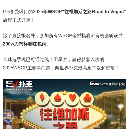
GG备受瞩目的2025年
WSOP“往维加斯之路Road to Vegas”
旅程正式开启！
除了直接报名外，参加所有WSOP金戒指赛都有机会斩获共
200w刀锦标赛红包雨
。
全球选手现已可通过线上卫星赛，赢得梦寐以求的
2025WSOP主赛事门票，向世界扑克最高殿堂发起进攻！