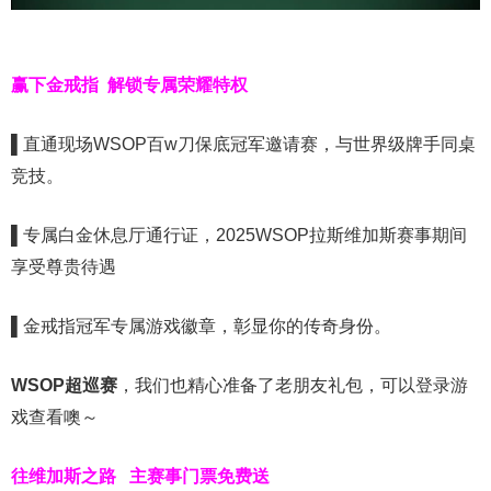
赢下金戒指
解锁专属荣耀特权
▌
直通现场WSOP百w刀保底冠军邀请赛，与世界级牌手同桌
竞技。
▌
专属白金休息厅通行证，2025WSOP拉斯维加斯赛事期间
享受尊贵待遇
▌
金戒指冠军专属游戏徽章，彰显你的传奇身份。
WSOP超巡赛
，我们也精心准备了老朋友礼包，可以登录游
戏查看噢～
往维加斯之路
主赛事门票免费送