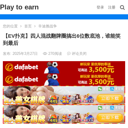
Play to earn
登录
注册
您的位置
首页
辛迪雅战争
【EV扑克】四人混战翻牌圈搞出6位数底池，谁能笑
到最后
发布: 2025年3月27日
270
阅读
评论关闭