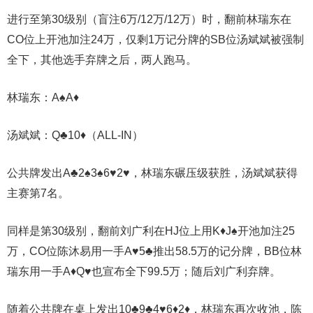
进行至第30级别（盲注6万/12万/12万）时，翻前林瑞东在
CO位上开池加注24万，仅剩1万记分牌的SB位汤斌斌被强制
全下，其他选手弃牌之后，两人跑马。
林瑞东：A♠️A♦️
汤斌斌：Q♣️10♦️（ALL-IN）
公共牌发出A♣️2♠️3♠️6♥️2♥️，林瑞东碾压级获胜，汤斌斌获得
主赛第7名。
同样是第30级别，翻前刘广利在HJ位上用K♦️J♠️开池加注25
万，CO位陈沐易用一手A♥️5♣️推出58.5万的记分牌，BB位林
瑞东用一手A♦️Q♥️也宣布全下99.5万；随后刘广利弃牌。
随着公共牌在桌上发出10♣️9♣️4♥️6♦️2♦️，林瑞东再次收池，陈