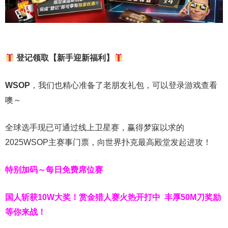
登记领取【新手迎新福利】
WSOP
，我们也精心准备了老朋友礼包，可以登录游戏查看
噢～
全球选手现已可通过线上卫星赛，赢得梦寐以求的
2025WSOP主赛事门票，向世界扑克最高殿堂发起进攻！
特别加码～每日免费席位赛
国人斩获
10W
大奖！
赏金猎人赛火热开打中 丰厚50M刀奖励
等你来战！