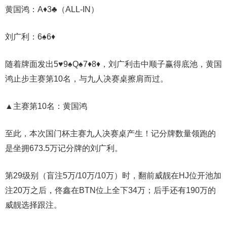
黄国鸿：A♦️3♣️（ALL-IN）
刘广利：6♠️6♦️
随着牌面发出5♥️9♠️Q♠️7♦️8♦️，刘广利击中顺子赢得底池，黄国
鸿止步主赛第10名，与九人决赛桌擦肩而过。
▲主赛第10名：黄国鸿
至此，本次国门杯主赛九人决赛桌产生！记分牌数量领跑的
是坐拥673.5万记分牌的刘广利。
第29级别（盲注5万/10万/10万）时，翻前威靓在HJ位开池加
注20万之后，佟鑫在BTN位上全下34万；后手还有190万的
威靓选择跟注。