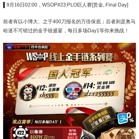
▌9月16日02:00，WSOP#23:PLO巨人赛[赏金, Final Day]
前者有以小博大、之于400刀报名的万倍保底；后者则是奥马
哈迷不可错过的金手链盛宴，每日多场Day1等你来挑战！