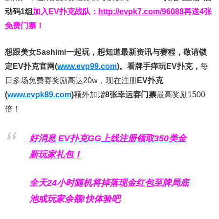
动码1组
加入EV扑克战队：
http://evpk7.com/96088
再送4张
免费门票！
想跟美女Sashimi一起玩，
想知道最新资讯与赛程，
敬请锁
定EV扑克官网(
www.evp99.com
)。
看牌手痒玩EV扑克，
每
日多场免费赛奖励高达20w，现在注册
EV扑克
(
www.evpk89.com
)
额外加赠
8张幸运赛门票
最高奖励1500
倍！
好消息 EV扑克GG上线注册领取350美金
新玩家礼包！
全天24小时随机将掉落现金红包至牌局底
池或玩家余额!快体验吧