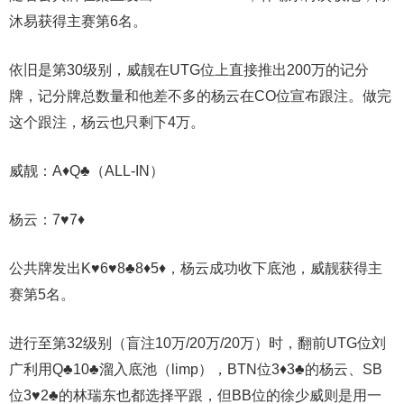
沐易获得主赛第6名。
依旧是第30级别，威靓在UTG位上直接推出200万的记分
牌，记分牌总数量和他差不多的杨云在CO位宣布跟注。做完
这个跟注，杨云也只剩下4万。
威靓：A♦️Q♣️（ALL-IN）
杨云：7♥️7♦️
公共牌发出K♥️6♥️8♣️8♦️5♦️，杨云成功收下底池，威靓获得主
赛第5名。
进行至第32级别（盲注10万/20万/20万）时，翻前UTG位刘
广利用Q♣️10♣️溜入底池（limp），BTN位3♦️3♣️的杨云、SB
位3♥️2♣️的林瑞东也都选择平跟，但BB位的徐少威则是用一