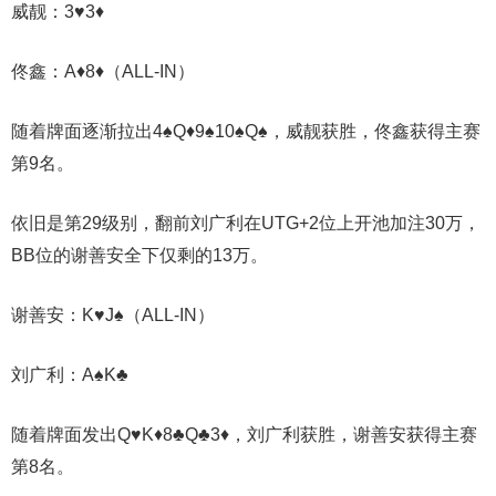
威靓：3♥️3♦️
佟鑫：A♦️8♦️（ALL-IN）
随着牌面逐渐拉出4♠️Q♦️9♠️10♠️Q♠️，威靓获胜，佟鑫获得主赛
第9名。
依旧是第29级别，翻前刘广利在UTG+2位上开池加注30万，
BB位的谢善安全下仅剩的13万。
谢善安：K♥️J♠️（ALL-IN）
刘广利：A♠️K♣️
随着牌面发出Q♥️K♦️8♣️Q♣️3♦️，刘广利获胜，谢善安获得主赛
第8名。