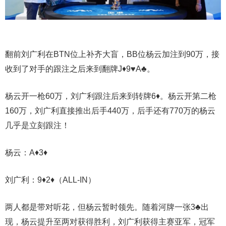
翻前刘广利在BTN位上补齐大盲，BB位杨云加注到90万，接
收到了对手的跟注之后来到翻牌J♦️9♥️A♣️。
杨云开一枪60万，刘广利跟注后来到转牌6♦️。杨云开第二枪
160万，刘广利直接推出后手440万，后手还有770万的杨云
几乎是立刻跟注！
杨云：A♦️3♦️
刘广利：9♦️2♦️（ALL-IN）
两人都是带对听花，但杨云暂时领先。随着河牌一张3♣️出
现，杨云提升至两对获得胜利，刘广利获得主赛亚军，冠军