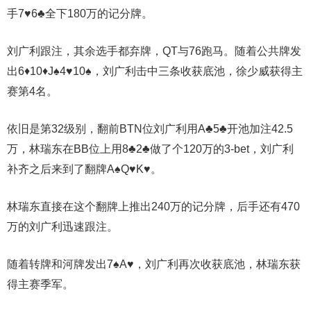
手7♥️6♣️全下180万的记分牌。
刘广利跟注，其余选手都弃牌，QT与76跑马。随着公共牌发
出6♦️10♦️J♠️4♥️10♠️，刘广利击中三条收获底池，徐少威获得主
赛第4名。
依旧是第32级别，翻前BTN位刘广利用A♣️5♣️开池加注42.5
万，林瑞东在BB位上用8♣️2♣️做了个120万的3-bet，刘广利
补齐之后来到了翻牌A♠️Q♥️K♥️。
林瑞东直接在这个翻牌上推出240万的记分牌，后手还有470
万的刘广利迅速跟注。
随着转牌和河牌发出7♠️A♥️，刘广利再次收获底池，林瑞东获
得主赛季军。