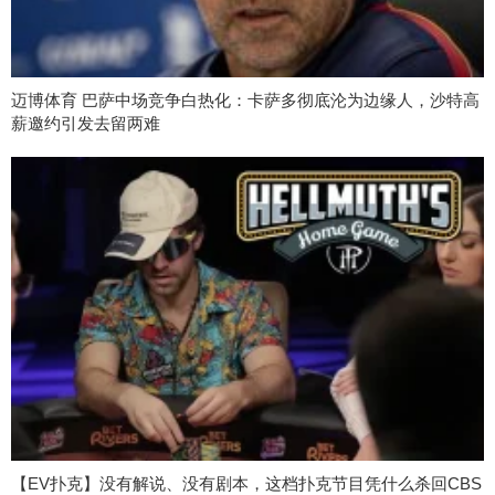
迈博体育 巴萨中场竞争白热化：卡萨多彻底沦为边缘人，沙特高
薪邀约引发去留两难
【EV扑克】没有解说、没有剧本，这档扑克节目凭什么杀回CBS