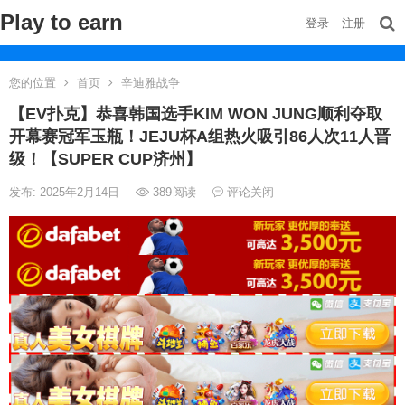
Play to earn
登录
注册
您的位置
首页
辛迪雅战争
【EV扑克】恭喜韩国选手KIM WON JUNG顺利夺取
开幕赛冠军玉瓶！JEJU杯A组热火吸引86人次11人晋
级！【SUPER CUP济州】
发布: 2025年2月14日
389
阅读
评论关闭