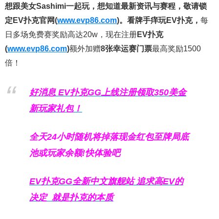
想跟美女Sashimi一起玩，
想知道最新资讯与赛程，
敬请锁
定EV扑克官网(
www.evp86.com
)。
看牌手痒玩EV扑克，
每
日多场免费赛奖励高达20w，现在注册
EV扑克
(
www.evp86.com
)
额外加赠
8张幸运赛门票
最高奖励1500
倍！
好消息 EV扑克GG上线注册领取350美金
新玩家礼包！
全天24小时随机将掉落现金红包至牌局底
池或玩家余额!快体验吧
EV扑克GG
全新中文旗舰站
追求高EV
的
决定
就是扑克的本质