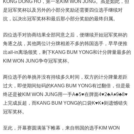
KONG DONG HO，第一名KIM WON JUNG。虽是如此，但
是冠军奖杯以及另外的小部分奖励还需要四位选手继续对
抗，以决出冠军奖杯和最后那小部分奖励的最终归属。
四位选手对协商结果全部同意之后，便继续开始冠军奖杯的
角逐之战，其他两位计分牌相差不多的韩国选手，早早便推
出all-in离场领奖，剩下KANG BUM YONG和计分牌量最多的
KIM WON JUNG争夺冠军奖杯。
两位选手的单挑并没有持续多久时间，双方的计分牌量差距
过大，即使期间短码的KANG BUM YONG有过翻倍，但是最
终还是被KIM WON JUNG用一手A♣️5♥️在牌面4♥️2♣️A♦️9♣️8♥️
上完成反超，而KANG BUM YONG的口袋K♥️K♦️则遗憾错失
冠军奖杯。
至此，开幕赛圆满落下帷幕，来自韩国的选手KIM WON