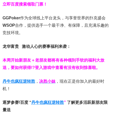
立即百度搜索领取门票！
GGPoker
作为全球线上平台龙头，与享誉世界的扑克盛会
WSOP
合作，提供选手一个最干净、有保障，且充满乐趣的
竞技环境。
龙华富贵 激动人心的赛事福利来袭：
本周开始新朋友＋老朋友都将有各种领到手软的福利大放
送，要如何获得!?登入游戏中查看有没有收到惊喜啦。
丹牛也疯狂逆转胜
，
决胜小妹
，现在正是你加入的最好时
机！
逐梦参赛!百度 “
丹牛也疯狂逆转胜
”
了解更多
活跃新朋友限
量送