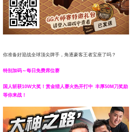
你准备好迎战全球顶尖牌手，角逐豪客王者宝座了吗？
特别加码～每日免费席位赛
国人斩获
10W
大奖！
赏金猎人赛火热开打中 丰厚50M刀奖励
等你来战！