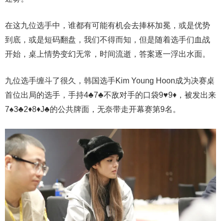
在这九位选手中，谁都有可能有机会去捧杯加冕，或是优势
到底，或是短码翻盘，我们不得而知，但是随着选手们血战
开始，桌上情势变幻无常，时间流逝，答案逐一浮出水面。
九位选手缠斗了很久，韩国选手Kim Young Hoon成为决赛桌
首位出局的选手，手持4♣️7♣️不敌对手的口袋9♥️9♦️，被发出来
7♠️3♣️2♦️8♦️J♣️的公共牌面，无奈带走开幕赛第9名。