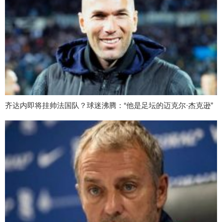
齐达内即将挂帅法国队？球迷沸腾：“他是足坛的迈克尔·杰克逊”