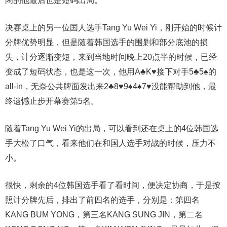
闲的他最后也是短码出局。
决赛桌上的另一位国人选手Tang Yu Wei Yi，刚开始的时候计
分牌优势明显，但是随着韩国选手的围剿和部分底池的损
失，计分逐渐变短，来到当地时间晚上20点半的时候，已经
变成了短码状态，也是这一次，他用A♣️K♥️接下对手5♣️5♠️的
all-in，无奈公共牌面发出来2♣️8♥️9♠️4♠️7♥️没能帮助到他，最
终遗憾止步开幕赛第5名。
随着Tang Yu Wei Yi的出局，可以看到还在桌上的4位韩国选
手大松了口气，看来他们在和国人选手对战的时候，压力不
小。
很快，剩余的4位韩国选手看了看时间，便决定协商，于是按
照计分牌先后，排出了前四名的选手，分别是：第四名
KANG BUM YONG，第三名KANG SUNG JIN，第二名