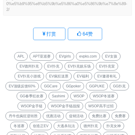
0%e5%b9%95%e8%b5%9b%e5%86%a0%e5%86%9b%e7%8e%89-
2/
打赏
64
赞
APL
APT亚巡赛
EVgirls
evpks.com
EV女孩
EV德州扑克
EV扑克
EV扑克娱乐场
EV扑克室
EV扑克小游戏
EV疯狂送票
EV福利
EV邀请有礼
EV顶级反馈60%
GGCare
GGpoker
GGPUKE
GG扑克
GG春季狂欢赛
Sashimi
WSOP
WSOP冬巡赛
WSOP金手链
WSOP金手链战报
WSOP高手过招
丹牛也疯狂逆转胜
优惠活动
促销活动
免费比赛
免费赛
冬巡赛
创造正EV
大逃杀玩法
德州扑克
扑克女神