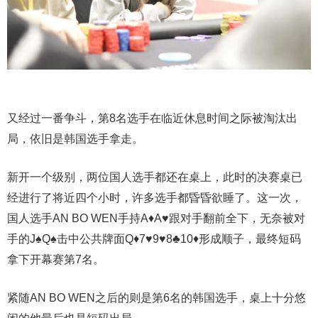
又经过一番争斗，第8名选手在临近休息时间之际被淘汰出
局，依旧是韩国选手拿走。
新开一个级别，两位国人选手都还在桌上，此时的决赛桌已
经进行了将近四个小时，许多选手都昏昏欲睡了。这一次，
国人选手AN BO WEN手持A♦️A♥️跟对手翻前全下，无奈被对
手的J♠️Q♠️击中公共牌面Q♦️7♥️9♥️8♣️10♦️形成顺子，最终短码
拿下开幕赛第7名。
紧随AN BO WEN之后的则是第6名的韩国选手，桌上十分悠