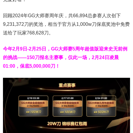
回顾2024年GG大师赛周年庆，共66,894总参赛人次创下
9,231,372刀的奖池，相当于官方从1,000w刀保底奖池中免费
送给了玩家768,628刀。
今年2月9日-2月25日，
GG大师赛5周年超值版
迎来史无前例
的挑战——150刀报名主赛事，仅此一场，2月24日凌晨
01:00，保底5,000,000刀！