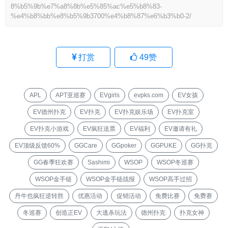
8%b5%9b%e7%a8%8b%e5%85%ac%e5%b8%83-
%e4%b8%bb%e8%b5%9b3700%e4%b8%87%e6%b3%b0-2/
打赏
49
赞
APL
APT亚巡赛
EVgirls
evpks.com
EV女孩
EV德州扑克
EV扑克
EV扑克娱乐场
EV扑克室
EV扑克小游戏
EV疯狂送票
EV福利
EV邀请有礼
EV顶级反馈60%
GGCare
GGpoker
GGPUKE
GG扑克
GG春季狂欢赛
Sashimi
WSOP
WSOP冬巡赛
WSOP金手链
WSOP金手链战报
WSOP高手过招
丹牛也疯狂逆转胜
优惠活动
促销活动
免费比赛
免费赛
冬巡赛
创造正EV
大逃杀玩法
德州扑克
扑克女神