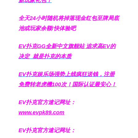
新玩家礼包！
全天24小时随机将掉落现金红包至牌局底
池或玩家余额!快体验吧
EV扑克GG
全新中文旗舰站
追求高EV
的
决定
就是扑克的本质
EV扑克娱乐场强势上线疯狂送钱，注册
免费转老虎機100次！国际认证最安心！
EV扑克官方速记网址：
www.evpk89.com
EV扑克官方速记网址：