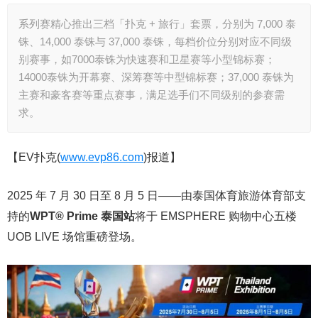
系列赛精心推出三档「扑克 + 旅行」套票，分别为 7,000 泰
铢、14,000 泰铢与 37,000 泰铢，每档价位分别对应不同级
别赛事，如7000泰铢为快速赛和卫星赛等小型锦标赛；
14000泰铢为开幕赛、深筹赛等中型锦标赛；37,000 泰铢为
主赛和豪客赛等重点赛事，满足选手们不同级别的参赛需
求。
【EV扑克(
www.evp86.com
)报道】
2025 年 7 月 30 日至 8 月 5 日——由泰国体育旅游体育部支
持的
WPT® Prime
泰国站
将于 EMSPHERE 购物中心五楼
UOB LIVE 场馆重磅登场。