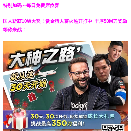
特别加码～每日免费席位赛
国人斩获
10W
大奖！
赏金猎人赛火热开打中 丰厚50M刀奖励
等你来战！