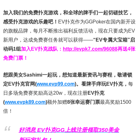
加入我们的免费扑克游戏，和全球的牌手们一起切磋技艺，
感受扑克游戏的乐趣吧！
EV扑克作为GGPoker在国内新开设
的旗舰品牌，每月不断推出福利反馈活动，现在只要成为EV
新用户，达成免费赛任务就可以获得——
“EV专属大宝箱”启
动码1组
加入EV扑克战队：
http://evpk7.com/96088
再送4张
免费门票！
想跟美女Sashimi一起玩，
想知道最新资讯与赛程，
敬请锁
定EV扑克官网(
www.evp99.com
)。
看牌手痒玩EV扑克，
每
日多场免费赛奖励高达20w，现在注册
EV扑克
(
www.evpk89.com
)
额外加赠
8张幸运赛门票
最高奖励1500
倍！
好消息 EV扑克GG上线注册领取350美金