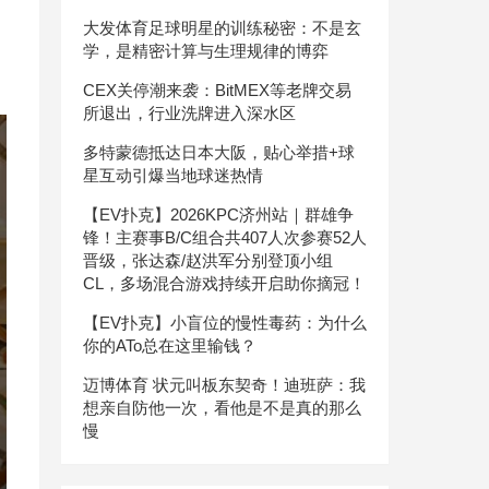
大发体育足球明星的训练秘密：不是玄
学，是精密计算与生理规律的博弈
CEX关停潮来袭：BitMEX等老牌交易
所退出，行业洗牌进入深水区
多特蒙德抵达日本大阪，贴心举措+球
星互动引爆当地球迷热情
【EV扑克】2026KPC济州站｜群雄争
锋！主赛事B/C组合共407人次参赛52人
晋级，张达森/赵洪军分别登顶小组
CL，多场混合游戏持续开启助你摘冠！
【EV扑克】小盲位的慢性毒药：为什么
你的ATo总在这里输钱？
迈博体育 状元叫板东契奇！迪班萨：我
想亲自防他一次，看他是不是真的那么
慢