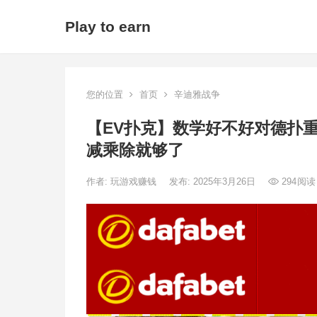
Play to earn
您的位置
首页
辛迪雅战争
【EV扑克】数学好不好对德扑重
减乘除就够了
作者:
玩游戏赚钱
发布: 2025年3月26日
294
阅读