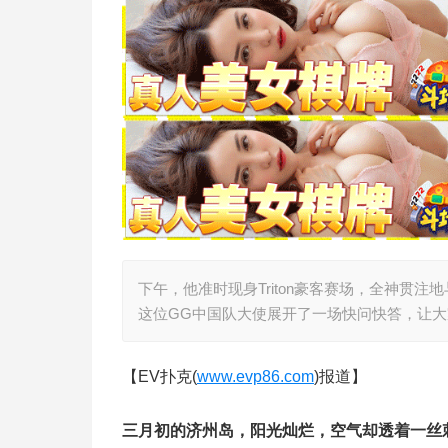
下午，他准时现身Triton豪客赛场，全神贯
这位GG中国队大使展开了一场快问快答，让大
【EV扑克(
www.evp86.com
)报道】
三月初的济州岛，阳光灿烂，空气却透着一丝