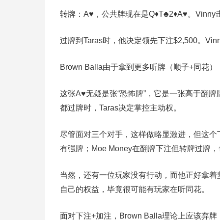
转牌：A♥，公共牌现在是Q♦T♣2♦A♥。Vinny
过牌到Taras时，他决定领先下注$2,500。Vin
Brown Balla由于拿到更多听牌（顺子+同花）
这张A♥无疑是张“恐怖牌”，它是一张高于翻牌牌
都过牌时，Taras决定掌控主动权。
尽管面对三个对手，这样做略显激进，但这个下注
有强牌；Moe Money在翻牌下注但转牌过
当然，还有一位玩家没有行动，而他正好拿着坚
自己的权益，毕竟很可能有玩家在听同花。
面对下注+加注，Brown Balla理论上