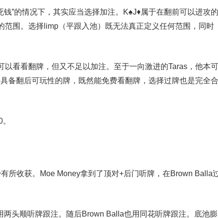
“死钱”的情况下，其实应当选择加注。K♠J♦属于在翻前可以进攻
范围。选择limp（平跟入池）既无法真正定义任何范围，同时
以看看翻牌，但又不足以加注。至于一向激进的Taras，他本
着一手具备翻后可玩性的牌，既然能免费看翻牌，选择过牌也是完全
0。
所收获。Moe Money拿到了顶对+后门听牌，在Brown Balla
y也用两头顺听牌跟注。随后Brown Balla也用同花听牌跟注。底池膨