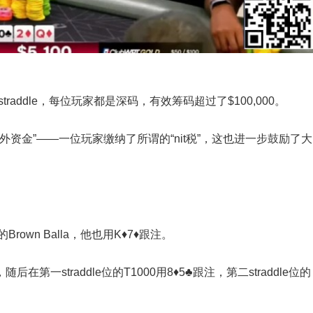
traddle，每位玩家都是深码，有效筹码超过了$100,000。
资金”——一位玩家缴纳了所谓的“nit税”，这也进一步鼓励了大
Brown Balla，他也用K♦7♦跟注。
后在第一straddle位的T1000用8♦5♣跟注，第二straddle位的