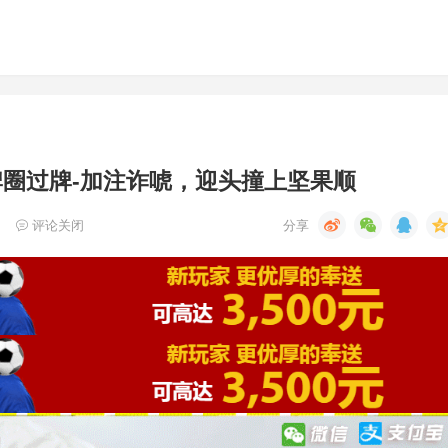
牌圈过牌-加注诈唬，迎头撞上坚果顺
评论关闭