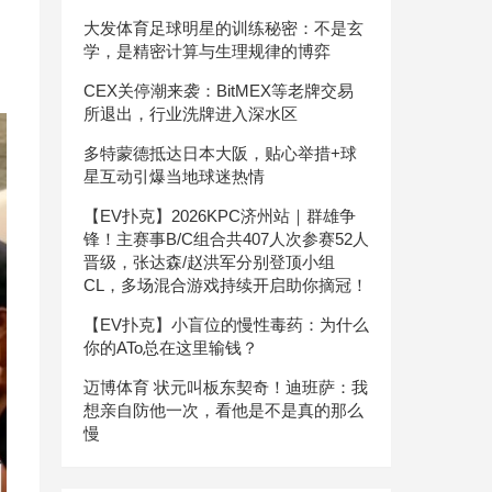
大发体育足球明星的训练秘密：不是玄
学，是精密计算与生理规律的博弈
CEX关停潮来袭：BitMEX等老牌交易
所退出，行业洗牌进入深水区
多特蒙德抵达日本大阪，贴心举措+球
星互动引爆当地球迷热情
【EV扑克】2026KPC济州站｜群雄争
锋！主赛事B/C组合共407人次参赛52人
晋级，张达森/赵洪军分别登顶小组
CL，多场混合游戏持续开启助你摘冠！
【EV扑克】小盲位的慢性毒药：为什么
你的ATo总在这里输钱？
迈博体育 状元叫板东契奇！迪班萨：我
想亲自防他一次，看他是不是真的那么
慢