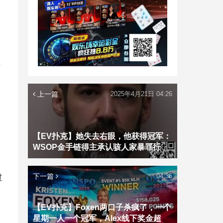
的
可
合
上一篇
2025年4月21日 04:26
【EV扑克】她失去右眼，他获得冠军：
WSOP金手链得主承认骇人家暴罪行
下一篇
04:36
过
【EV扑克】Foxen两口子杀疯了，一个
星期一人一个冠军，Alex线下奖金超