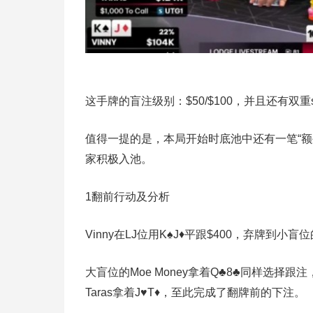
这手牌的盲注级别：$50/$100，并且还有双重s
值得一提的是，本局开始时底池中还有一笔“额外
家积极入池。
1
翻前行动及分析
Vinny在LJ位用K♠J♦平跟$400，弃牌到小盲位的
大盲位的Moe Money拿着Q♣8♣同样选择跟注，随
Taras拿着J♥T♦，至此完成了翻牌前的下注。