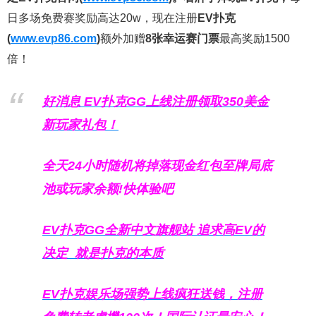
日多场免费赛奖励高达20w，现在注册
EV扑克
(
www.evp86.com
)
额外加赠
8张幸运赛门票
最高奖励1500
倍！
好消息 EV扑克GG上线注册领取350美金
新玩家礼包！
全天24小时随机将掉落现金红包至牌局底
池或玩家余额!快体验吧
EV扑克GG
全新中文旗舰站
追求高EV
的
决定
就是扑克的本质
EV扑克娱乐场强势上线疯狂送钱，注册