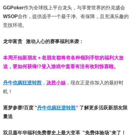
GGPoker
作为全球线上平台龙头，与享誉世界的扑克盛会
WSOP
合作，提供选手一个最干净、有保障，且充满乐趣的
竞技环境。
龙华富贵 激动人心的赛事福利来袭：
本周开始新朋友＋老朋友都将有各种领到手软的福利大放
送，要如何获得!?登入游戏中查看有没有收到惊喜啦。
丹牛也疯狂逆转胜
，
决胜小妹
，现在正是你加入的最好时
机！
逐梦参赛!百度 “
丹牛也疯狂逆转胜
”
了解更多
活跃新朋友限
量送
双旦嘉年华福利
免费赛史上最大变革
”免费体验场”来了！