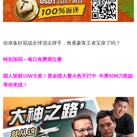
你准备好迎战全球顶尖牌手，角逐豪客王者宝座了吗？
特别加码～每日免费席位赛
国人斩获
10W
大奖！
赏金猎人赛火热开打中 丰厚50M刀奖励
等你来战！