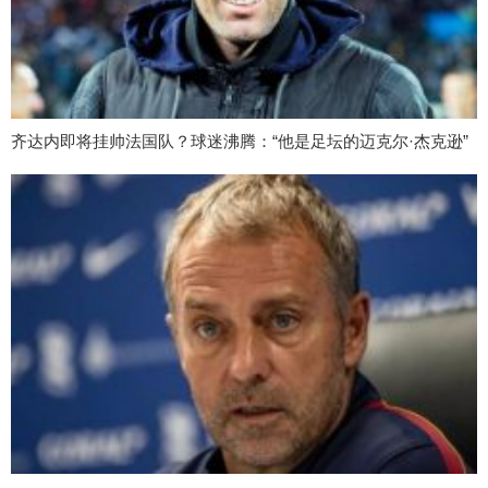
齐达内即将挂帅法国队？球迷沸腾：“他是足坛的迈克尔·杰克逊”