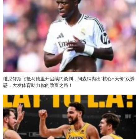
维尼修斯飞抵马德里开启续约谈判，阿森纳抛出“核心+天价”双诱
惑，大发体育助力你的致富之路！