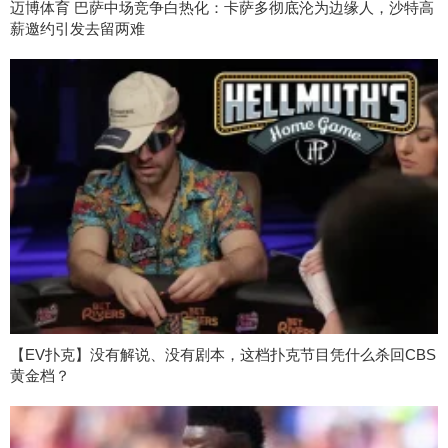
迈博体育 巴萨中场竞争白热化：卡萨多彻底沦为边缘人，沙特高
薪邀约引发去留两难
【EV扑克】没有解说、没有剧本，这档扑克节目凭什么杀回CBS
黄金档？