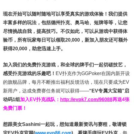
现在开始可以随时随地可以享受真实的游戏体验！我们提供
丰富多样的玩法，包括德州扑克、奥马哈、短牌等等，让您
尽情挑战自我，提高技巧。不仅如此，
可以从游戏中获得体
验币，所有玩家每日可以领取20,000，新加入朋友还可额外
获得20,000，助您迅速上手。
加入我们的免费扑克游戏，和全球的牌手们一起切磋技艺，
感受扑克游戏的乐趣吧！
EV扑克作为GGPoker在国内新开设
的旗舰品牌，每月不断推出福利反馈活动，现在只要成为EV
新用户，达成免费赛任务就可以获得——
“EV专属大宝箱”启
动码1组
加入EV扑克战队：
http://evpk7.com/96088
再送4张
免费门票！
想跟美女Sashimi一起玩，
想知道最新资讯与赛程，
敬请锁
定EV扑克官网(
www.evp86.com
)。
看牌手痒玩EV扑克，
每