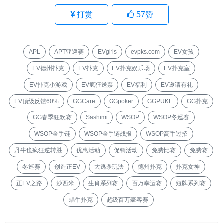
打赏
57
赞
APL
APT亚巡赛
EVgirls
evpks.com
EV女孩
EV德州扑克
EV扑克
EV扑克娱乐场
EV扑克室
EV扑克小游戏
EV疯狂送票
EV福利
EV邀请有礼
EV顶级反馈60%
GGCare
GGpoker
GGPUKE
GG扑克
GG春季狂欢赛
Sashimi
WSOP
WSOP冬巡赛
WSOP金手链
WSOP金手链战报
WSOP高手过招
丹牛也疯狂逆转胜
优惠活动
促销活动
免费比赛
免费赛
冬巡赛
创造正EV
大逃杀玩法
德州扑克
扑克女神
正EV之路
沙西米
生肖系列赛
百万幸运赛
短牌系列赛
蜗牛扑克
超级百万豪客赛