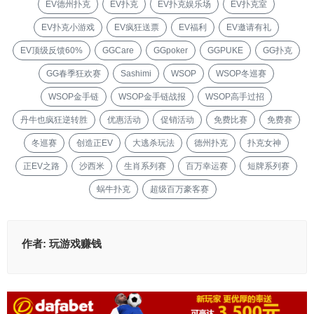
EV德州扑克
EV扑克
EV扑克娱乐场
EV扑克室
EV扑克小游戏
EV疯狂送票
EV福利
EV邀请有礼
EV顶级反馈60%
GGCare
GGpoker
GGPUKE
GG扑克
GG春季狂欢赛
Sashimi
WSOP
WSOP冬巡赛
WSOP金手链
WSOP金手链战报
WSOP高手过招
丹牛也疯狂逆转胜
优惠活动
促销活动
免费比赛
免费赛
冬巡赛
创造正EV
大逃杀玩法
德州扑克
扑克女神
正EV之路
沙西米
生肖系列赛
百万幸运赛
短牌系列赛
蜗牛扑克
超级百万豪客赛
作者:
玩游戏赚钱