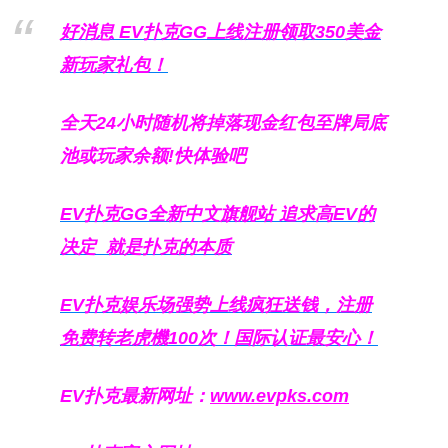
好消息 EV扑克GG上线注册领取350美金
新玩家礼包！
全天24小时随机将掉落现金红包至牌局底
池或玩家余额!快体验吧
EV扑克GG
全新中文旗舰站
追求高EV
的
决定
就是扑克的本质
EV扑克娱乐场强势上线疯狂送钱，注册
免费转老虎機100次！国际认证最安心！
EV扑克最新网址：
www.evpks.com