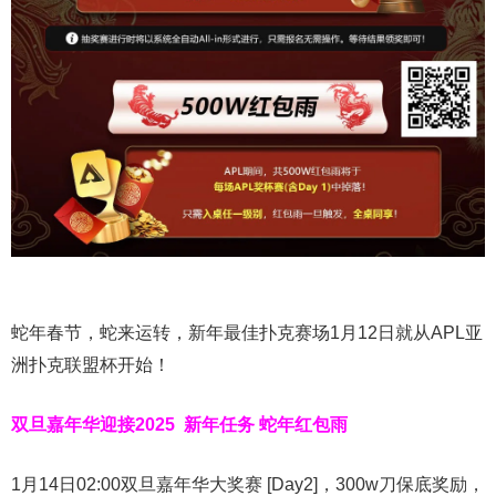
蛇年春节，蛇来运转，新年最佳扑克赛场1月12日就从APL亚
洲扑克联盟杯开始！
双旦嘉年华迎接2025
新年任务 蛇年红包雨
1月14日02:00双旦嘉年华大奖赛 [Day2]，300w刀保底奖励，