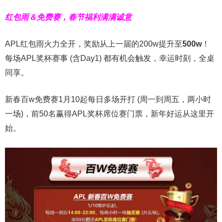
红包雨＆免费赛，春节福利满满诚意
APL红包雨火力全开，奖励从上一届的200w提升至
500w
！
每场APL奖杯赛事 (含Day1) 都有机会触发，幸运时刻，全桌
同享。
新春百w免费赛1月10起每日多场开打 (周一到周五，两小时
一场)，前50名赢得APL奖杯席位赛门票，新年好运从这里开
始。