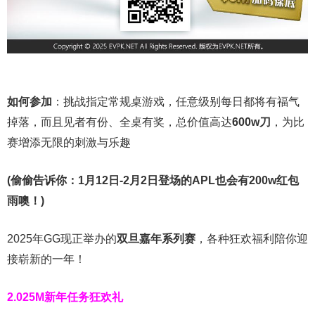
如何参加
：挑战指定常规桌游戏，任意级别每日都将有福气
掉落，而且见者有份、全桌有奖，总价值高达
600w刀
，为比
赛增添无限的刺激与乐趣
(偷偷告诉你：1月12日-2月2日登场的APL也会有200w红包
雨噢！)
2025年GG现正举办的
双旦嘉年系列赛
，各种狂欢福利陪你迎
接崭新的一年！
2.025M新年任务狂欢礼