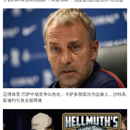
迈博体育 巴萨中场竞争白热化：卡萨多彻底沦为边缘人，沙特高
薪邀约引发去留两难