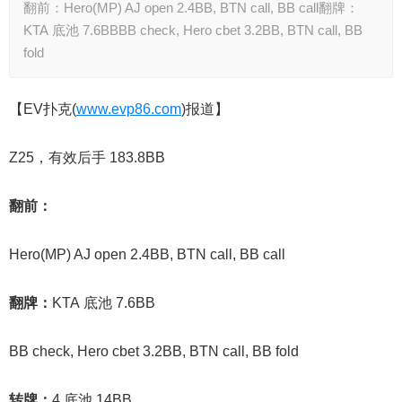
翻前：Hero(MP) AJ open 2.4BB, BTN call, BB call翻牌：
KTA 底池 7.6BBBB check, Hero cbet 3.2BB, BTN call, BB
fold
【EV扑克(
www.evp86.com
)报道】
Z25，有效后手 183.8BB
翻前：
Hero(MP) AJ open 2.4BB, BTN call, BB call
翻牌：
KTA 底池 7.6BB
BB check, Hero cbet 3.2BB, BTN call, BB fold
转牌：
4 底池 14BB