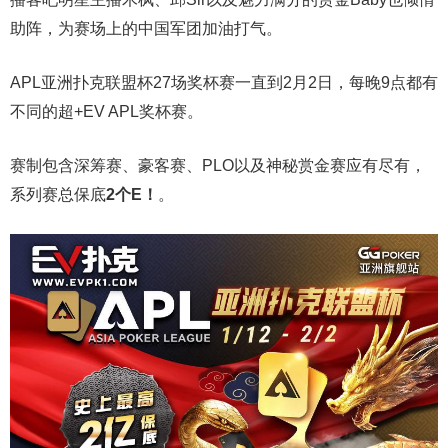
助阵，为赛场上的中国军团加油打气。
APL亚洲扑克联盟杯27场奖杯赛一直到2月2日，每晚9点都有
不同的超+EV APL奖杯赛。
赛制包含深筹赛、豪客赛、PLO以及神秘赏金赛应有尽有，
系列赛总保底
2个E！
。