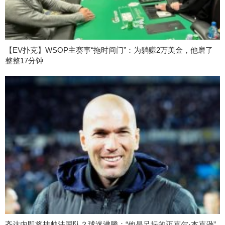
【EV扑克】WSOP主赛事“拖时间门”：为躺赚2万美金，他磨了
整整17分钟
齐达内即将挂帅法国队？球迷沸腾：“他是足坛的迈克尔·杰克逊”