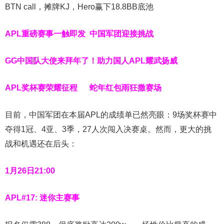
BTN call，摊牌KJ，Hero赢下18.8BB底池
APL重磅赛事一触即发
中国军团迎接挑战
GG中国队大使来拜年了！
助力国人APL耀武扬威
APL奖杯赛荣耀征程
蛇年
红包雨
狂撒赛场
目前，中国军团在本届APL的成绩单已然亮眼：9场奖杯赛中
夺得1冠、4亚、3季，27人次闯入决赛桌。然而，更大的挑
战和机遇还在后头：
1月26日21:00
APL#17: 迷你主赛事