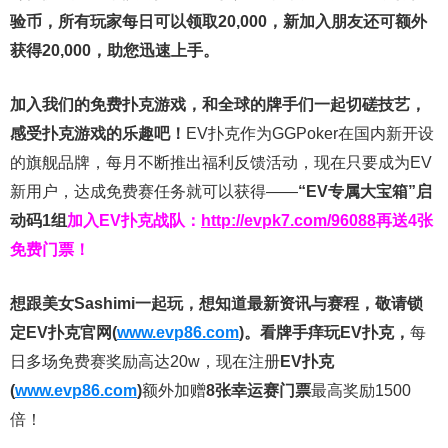
验币，所有玩家每日可以领取20,000，新加入朋友还可额外
获得20,000，助您迅速上手。
加入我们的免费扑克游戏，和全球的牌手们一起切磋技艺，
感受扑克游戏的乐趣吧！
EV扑克作为GGPoker在国内新开设
的旗舰品牌，每月不断推出福利反馈活动，现在只要成为EV
新用户，达成免费赛任务就可以获得——
“EV专属大宝箱”启
动码1组
加入EV扑克战队：
http://evpk7.com/96088
再送4张
免费门票！
想跟美女Sashimi一起玩，
想知道最新资讯与赛程，
敬请锁
定EV扑克官网(
www.evp86.com
)。
看牌手痒玩EV扑克，
每
日多场免费赛奖励高达20w，现在注册
EV扑克
(
www.evp86.com
)
额外加赠
8张幸运赛门票
最高奖励1500
倍！