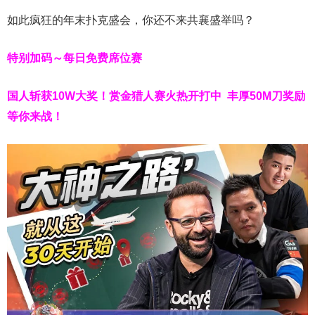
如此疯狂的年末扑克盛会，你还不来共襄盛举吗？
特别加码～每日免费席位赛
国人斩获
10W
大奖！
赏金猎人赛火热开打中 丰厚50M刀奖励
等你来战！