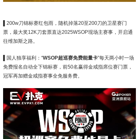
▌
200w刀锦标赛红包雨，随机掉落20至200刀的卫星赛门
票，最大奖12K刀套票直达2025WSOP现场主赛事，开启通
往维加斯之路。
▌
国人独享福利：“
WSOP超巡赛免费能量卡
”每天两小时一场
免费报名自动全下锦标赛，前50名赢得金戒指席位赛门票，
冠军再加赠金戒指赛事全免服务费。