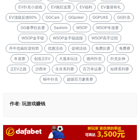
EV扑克小游戏
EV疯狂送票
EV福利
EV邀请有礼
EV顶级反馈60%
GGCare
GGpoker
GGPUKE
GG扑克
GG春季狂欢赛
Sashimi
WSOP
WSOP冬巡赛
WSOP金手链
WSOP金手链战报
WSOP高手过招
丹牛也疯狂逆转胜
优惠活动
促销活动
免费比赛
免费赛
冬巡赛
创造正EV
大逃杀玩法
德州扑克
扑克女神
正EV之路
沙西米
生肖系列赛
百万幸运赛
短牌系列赛
蜗牛扑克
超级百万豪客赛
作者:
玩游戏赚钱