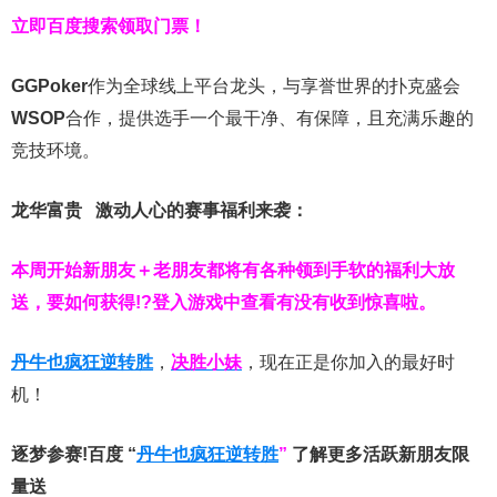
立即百度搜索领取门票！
GGPoker
作为全球线上平台龙头，与享誉世界的扑克盛会
WSOP
合作，提供选手一个最干净、有保障，且充满乐趣的
竞技环境。
龙华富贵 激动人心的赛事福利来袭：
本周开始新朋友＋老朋友都将有各种领到手软的福利大放
送，要如何获得!?登入游戏中查看有没有收到惊喜啦。
丹牛也疯狂逆转胜
，
决胜小妹
，现在正是你加入的最好时
机！
逐梦参赛!百度 “
丹牛也疯狂逆转胜
”
了解更多
活跃新朋友限
量送