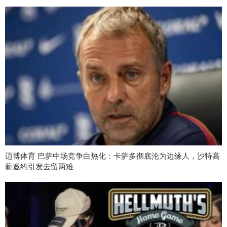
迈博体育 巴萨中场竞争白热化：卡萨多彻底沦为边缘人，沙特高
薪邀约引发去留两难