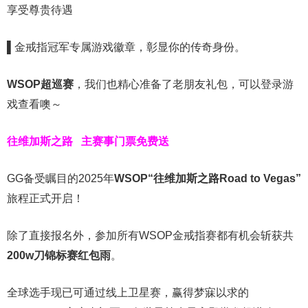
享受尊贵待遇
▌
金戒指冠军专属游戏徽章，彰显你的传奇身份。
WSOP超巡赛
，我们也精心准备了老朋友礼包，可以登录游
戏查看噢～
往维加斯之路
主赛事门票免费送
GG备受瞩目的2025年
WSOP“往维加斯之路Road to Vegas”
旅程正式开启！
除了直接报名外，参加所有WSOP金戒指赛都有机会斩获共
200w刀锦标赛红包雨
。
全球选手现已可通过线上卫星赛，赢得梦寐以求的