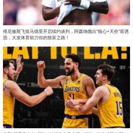
维尼修斯飞抵马德里开启续约谈判，阿森纳抛出“核心+天价”双诱
惑，大发体育助力你的致富之路！