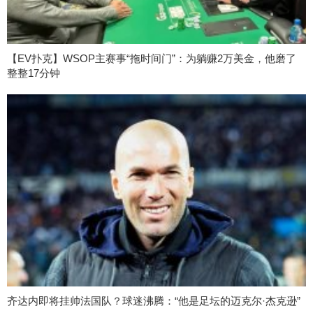
【EV扑克】WSOP主赛事“拖时间门”：为躺赚2万美金，他磨了
整整17分钟
齐达内即将挂帅法国队？球迷沸腾：“他是足坛的迈克尔·杰克逊”