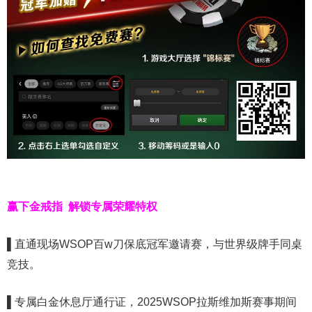
赢下金戒指
解锁专属荣耀特权
▌
直通现场WSOP百w刀保底冠军邀请赛，与世界级牌手同桌
竞技。
▌
专属白金休息厅通行证，2025WSOP拉斯维加斯赛事期间