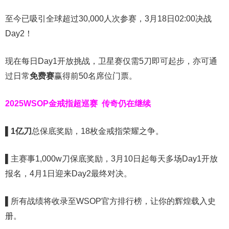
至今已吸引全球超过30,000人次参赛，3月18日02:00决战
Day2！
现在每日Day1开放挑战，卫星赛仅需5刀即可起步，亦可通
过日常
免费赛
赢得前50名席位门票。
2025WSOP金戒指超巡赛
传奇仍在继续
▌
1亿刀
总保底奖励，18枚金戒指荣耀之争。
▌
主赛事1,000w刀保底奖励，3月10日起每天多场Day1开放
报名，4月1日迎来Day2最终对决。
▌
所有战绩将收录至WSOP官方排行榜，让你的辉煌载入史
册。