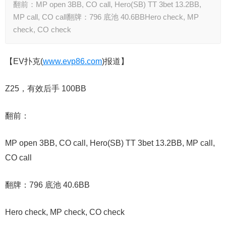
翻前：MP open 3BB, CO call, Hero(SB) TT 3bet 13.2BB,
MP call, CO call翻牌：796 底池 40.6BBHero check, MP
check, CO check
【EV扑克(
www.evp86.com
)报道】
Z25，有效后手 100BB
翻前：
MP open 3BB, CO call, Hero(SB) TT 3bet 13.2BB, MP call,
CO call
翻牌：796 底池 40.6BB
Hero check, MP check, CO check