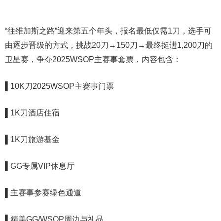
“往维加斯之路”迎来第五个年头，报名最低仅需1刀，选手可
由逐步晋级的方式，挑战20刀→150刀→最终挺进1,200刀的
卫星赛，争夺2025WSOP主赛事套票，内容包含：
▌
10K刀2025WSOP主赛事门票
▌1K刀酒店住宿
▌1K刀旅游基金
▌GG专属VIP休息厅
▌主赛事参赛绿色通道
▌精美GG/WSOP周边与礼品