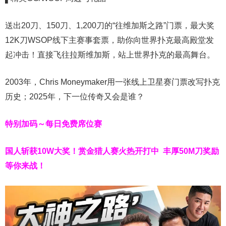
送出20刀、150刀、1,200刀的“往维加斯之路”门票，最大奖
12K刀WSOP线下主赛事套票，助你向世界扑克最高殿堂发
起冲击！直接飞往拉斯维加斯，站上世界扑克的最高舞台。
2003年，Chris Moneymaker用一张线上卫星赛门票改写扑克
历史；2025年，下一位传奇又会是谁？
特别加码～每日免费席位赛
国人斩获
10W
大奖！
赏金猎人赛火热开打中 丰厚50M刀奖励
等你来战！