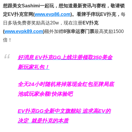
想跟美女Sashimi一起玩，
想知道最新资讯与赛程，
敬请锁
定EV扑克官网(
www.evp86.com
)。
看牌手痒玩EV扑克，
每
日多场免费赛奖励高达20w，现在注册
EV扑克
(
www.evpk89.com
)
额外加赠
8张幸运赛门票
最高奖励1500
倍！
好消息 EV扑克GG上线注册领取350美金
新玩家礼包！
全天24小时随机将掉落现金红包至牌局底
池或玩家余额!快体验吧
EV扑克GG
全新中文旗舰站
追求高EV
的
决定
就是扑克的本质