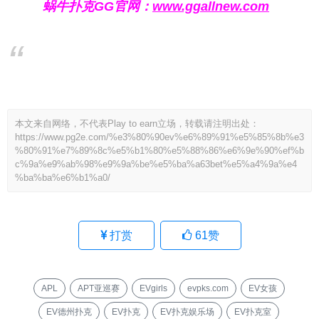
蜗牛扑克GG官网：
www.ggallnew.com
本文来自网络，不代表Play to earn立场，转载请注明出处：
https://www.pg2e.com/%e3%80%90ev%e6%89%91%e5%85%8b%e3
%80%91%e7%89%8c%e5%b1%80%e5%88%86%e6%9e%90%ef%b
c%9a%e9%ab%98%e9%9a%be%e5%ba%a63bet%e5%a4%9a%e4
%ba%ba%e6%b1%a0/
打赏
61
赞
APL
APT亚巡赛
EVgirls
evpks.com
EV女孩
EV德州扑克
EV扑克
EV扑克娱乐场
EV扑克室