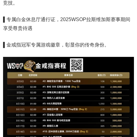
竞技。
▌
专属白金休息厅通行证，2025WSOP拉斯维加斯赛事期间
享受尊贵待遇
▌
金戒指冠军专属游戏徽章，彰显你的传奇身份。