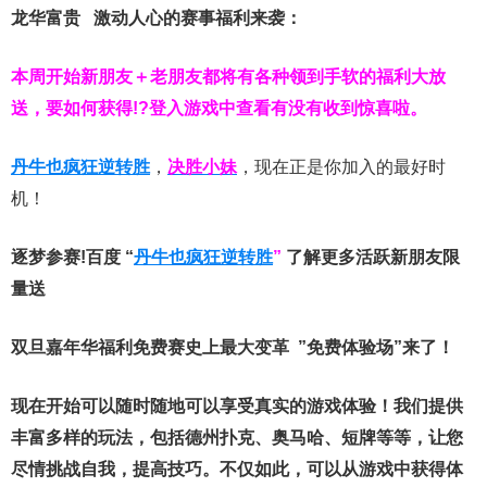
龙华富贵 激动人心的赛事福利来袭：
本周开始新朋友＋老朋友都将有各种领到手软的福利大放
送，要如何获得!?登入游戏中查看有没有收到惊喜啦。
丹牛也疯狂逆转胜
，
决胜小妹
，现在正是你加入的最好时
机！
逐梦参赛!百度 “
丹牛也疯狂逆转胜
”
了解更多
活跃新朋友限
量送
双旦嘉年华福利
免费赛史上最大变革
”免费体验场”来了！
现在开始可以随时随地可以享受真实的游戏体验！我们提供
丰富多样的玩法，包括德州扑克、奥马哈、短牌等等，让您
尽情挑战自我，提高技巧。不仅如此，
可以从游戏中获得体