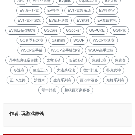
APL
APT亚巡赛
EVgirls
evpks.com
EV女孩
EV德州扑克
EV扑克
EV扑克娱乐场
EV扑克室
EV扑克小游戏
EV疯狂送票
EV福利
EV邀请有礼
EV顶级反馈60%
GGCare
GGpoker
GGPUKE
GG扑克
GG春季狂欢赛
Sashimi
WSOP
WSOP冬巡赛
WSOP金手链
WSOP金手链战报
WSOP高手过招
丹牛也疯狂逆转胜
优惠活动
促销活动
免费比赛
免费赛
冬巡赛
创造正EV
大逃杀玩法
德州扑克
扑克女神
正EV之路
沙西米
生肖系列赛
百万幸运赛
短牌系列赛
蜗牛扑克
超级百万豪客赛
作者:
玩游戏赚钱