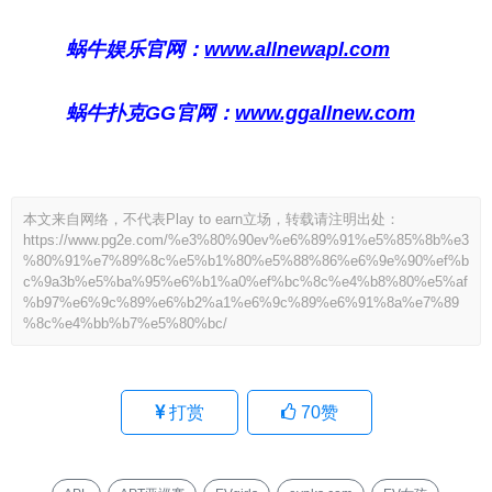
蜗牛娱乐官网：
www.allnewapl.com
蜗牛扑克GG官网：
www.ggallnew.com
本文来自网络，不代表Play to earn立场，转载请注明出处：
https://www.pg2e.com/%e3%80%90ev%e6%89%91%e5%85%8b%e3
%80%91%e7%89%8c%e5%b1%80%e5%88%86%e6%9e%90%ef%b
c%9a3b%e5%ba%95%e6%b1%a0%ef%bc%8c%e4%b8%80%e5%af
%b97%e6%9c%89%e6%b2%a1%e6%9c%89%e6%91%8a%e7%89
%8c%e4%bb%b7%e5%80%bc/
打赏
70
赞