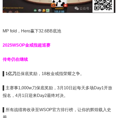
MP fold，Hero赢下32.6BB底池
2025WSOP金戒指超巡赛
传奇仍在继续
▌
1亿刀
总保底奖励，18枚金戒指荣耀之争。
▌
主赛事1,000w刀保底奖励，3月10日起每天多场Day1开放
报名，4月1日迎来Day2最终对决。
▌
所有战绩将收录至WSOP官方排行榜，让你的辉煌载入史
册。