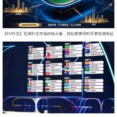
【EV扑克】亚洲扑克市场持续火爆，四站赛事同时开赛热潮再起