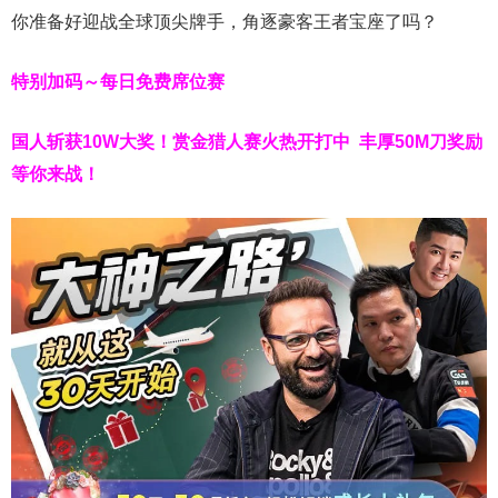
你准备好迎战全球顶尖牌手，角逐豪客王者宝座了吗？
特别加码～每日免费席位赛
国人斩获
10W
大奖！
赏金猎人赛火热开打中 丰厚50M刀奖励
等你来战！