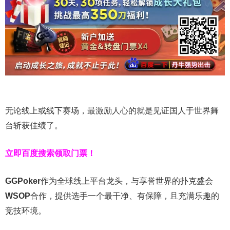
无论线上或线下赛场，最激励人心的就是见证国人于世界舞
台斩获佳绩了。
立即百度搜索领取门票！
GGPoker
作为全球线上平台龙头，与享誉世界的扑克盛会
WSOP
合作，提供选手一个最干净、有保障，且充满乐趣的
竞技环境。