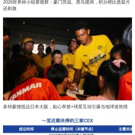
2026世界杯小组赛观察：豪门苦战、黑马搅局，积分榜比悬疑片
还刺激
多特蒙德抵达日本大阪，贴心举措+球星互动引爆当地球迷热情