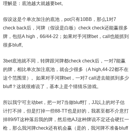
理解是：底池越大就越要bet。
假设这是个单次加注的底池，pot只有10BB，那么1对7
check back后，河牌（假设是白板）check check还能赢很多
牌，包括A high，66/44-22；如果对手河牌bet，call也能抓到
很多bluff。
3bet底池就不同，转牌跟河牌都check check后，一对7能赢
的牌，相比单次加注底池，就会少很多（A high,44-22都不在
这个范围里）。如果对手河牌bet，一对7 call进去能抓到多少
bluff？这就很难说了，基本上是个猜猜乐游戏。
所以我宁可主动bet，把一对7当做bluff打，JJ以上的对子估
计打不掉，但是打掉一些88-TT也是好的，我甚至都不介意打
掉89/9T这种落后我的牌，然后他AJ这种牌说不定还会硬扛一
枪，那么我河牌check还有机会赢（是的，我河牌不准备bluff