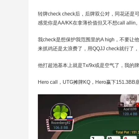
转牌check check后，后牌双公对，同花还
感觉你是AA/KK在拿薄价值但又不想call allin
我check是想保护我范围里的A high，不要
来抓鸡还是太浪费了，用QQJJ check就行了，AA
他打超池基本上就是Tx/9x或是空气了，我的
Hero call，UTG摊牌KQ，Hero赢下151.3BB