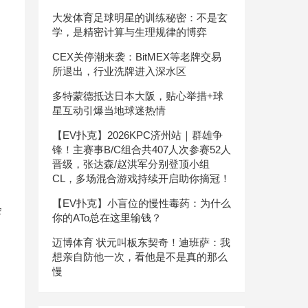
大发体育足球明星的训练秘密：不是玄
学，是精密计算与生理规律的博弈
CEX关停潮来袭：BitMEX等老牌交易
所退出，行业洗牌进入深水区
多特蒙德抵达日本大阪，贴心举措+球
星互动引爆当地球迷热情
【EV扑克】2026KPC济州站｜群雄争
锋！主赛事B/C组合共407人次参赛52人
晋级，张达森/赵洪军分别登顶小组
CL，多场混合游戏持续开启助你摘冠！
【EV扑克】小盲位的慢性毒药：为什么
会
你的ATo总在这里输钱？
迈博体育 状元叫板东契奇！迪班萨：我
想亲自防他一次，看他是不是真的那么
慢