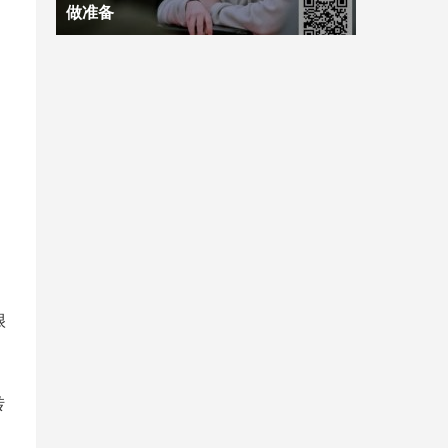
做准备
很
转