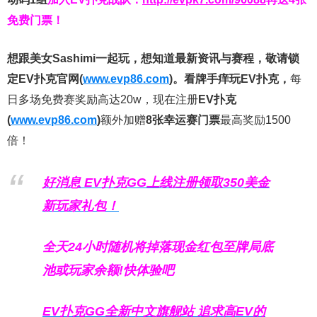
免费门票！
想跟美女Sashimi一起玩，
想知道最新资讯与赛程，
敬请锁
定EV扑克官网(
www.evp86.com
)。
看牌手痒玩EV扑克，
每
日多场免费赛奖励高达20w，现在注册
EV扑克
(
www.evp86.com
)
额外加赠
8张幸运赛门票
最高奖励1500
倍！
好消息 EV扑克GG上线注册领取350美金
新玩家礼包！
全天24小时随机将掉落现金红包至牌局底
池或玩家余额!快体验吧
EV扑克GG
全新中文旗舰站
追求高EV
的