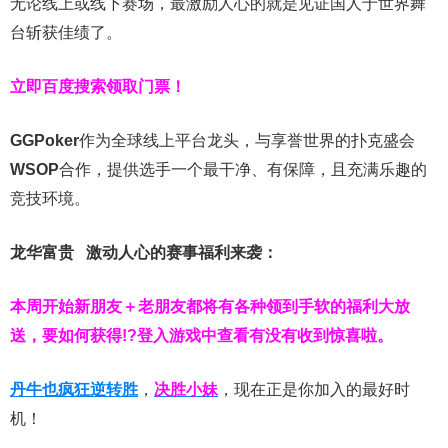
无论线上或线下赛场，最激励人心的就是见证国人于世界舞
台斩获佳绩了。
立即百度搜索领取门票！
GGPoker
作为全球线上平台龙头，与享誉世界的扑克盛会
WSOP
合作，提供选手一个最干净、有保障，且充满乐趣的
竞技环境。
龙华富贵 激动人心的赛事福利来袭：
本周开始新朋友＋老朋友都将有各种领到手软的福利大放
送，要如何获得!?登入游戏中查看有没有收到惊喜啦。
丹牛也疯狂逆转胜
，
决胜小妹
，现在正是你加入的最好时
机！