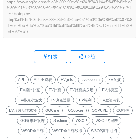
https://www.pg2e.com/%e3%80%90ev%e6%89%91%e5%85%8b%e3
%80%91%e7%89%8c%e5%b1%80%e5%88%86%e6%9e%90%ef%b
c%9astep-by-
step%ef%bc%8c%e5%86%8d%e6%ac%a1%e9%9a%86%e9%87%8
d%e4%bb%8b%e7%bb%8d%e8%bf%99%e6%9d%a1%e5%8d%b0%
e9%92%b1/
打赏
63
赞
APL
APT亚巡赛
EVgirls
evpks.com
EV女孩
EV德州扑克
EV扑克
EV扑克娱乐场
EV扑克室
EV扑克小游戏
EV疯狂送票
EV福利
EV邀请有礼
EV顶级反馈60%
GGCare
GGpoker
GGPUKE
GG扑克
GG春季狂欢赛
Sashimi
WSOP
WSOP冬巡赛
WSOP金手链
WSOP金手链战报
WSOP高手过招