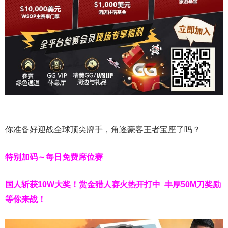
你准备好迎战全球顶尖牌手，角逐豪客王者宝座了吗？
特别加码～每日免费席位赛
国人斩获
10W
大奖！
赏金猎人赛火热开打中 丰厚50M刀奖励
等你来战！