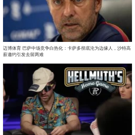
迈博体育 巴萨中场竞争白热化：卡萨多彻底沦为边缘人，沙特高
薪邀约引发去留两难