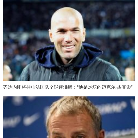
齐达内即将挂帅法国队？球迷沸腾：“他是足坛的迈克尔·杰克逊”