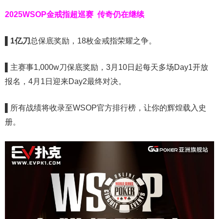
2025WSOP金戒指超巡赛
传奇仍在继续
▌
1亿刀
总保底奖励，18枚金戒指荣耀之争。
▌
主赛事1,000w刀保底奖励，3月10日起每天多场Day1开放
报名，4月1日迎来Day2最终对决。
▌
所有战绩将收录至WSOP官方排行榜，让你的辉煌载入史
册。