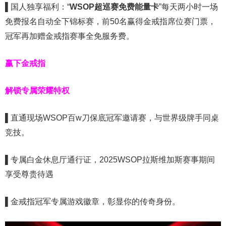
▌
国人独享福利：“
WSOP超巡赛免费能量卡
”每天两小时一场
免费报名自动全下锦标赛，前50名赢得金戒指席位赛门票，
冠军再加赠金戒指赛事全免服务费。
赢下金戒指
解锁专属荣耀特权
▌
直通现场WSOP百w刀保底冠军邀请赛，与世界级牌手同桌
竞技。
▌
专属白金休息厅通行证，2025WSOP拉斯维加斯赛事期间
享受尊贵待遇
▌
金戒指冠军专属游戏徽章，彰显你的传奇身份。