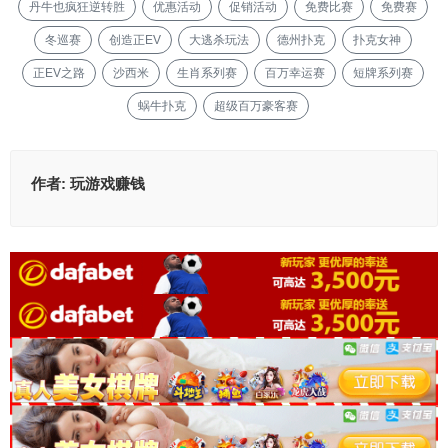
丹牛也疯狂逆转胜
优惠活动
促销活动
免费比赛
免费赛
冬巡赛
创造正EV
大逃杀玩法
德州扑克
扑克女神
正EV之路
沙西米
生肖系列赛
百万幸运赛
短牌系列赛
蜗牛扑克
超级百万豪客赛
作者:
玩游戏赚钱