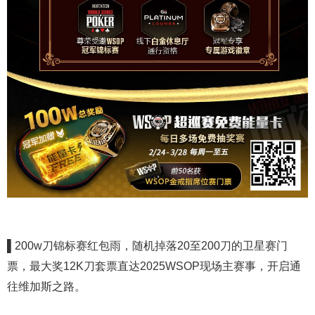
▌
200w刀锦标赛红包雨，随机掉落20至200刀的卫星赛门
票，最大奖12K刀套票直达2025WSOP现场主赛事，开启通
往维加斯之路。