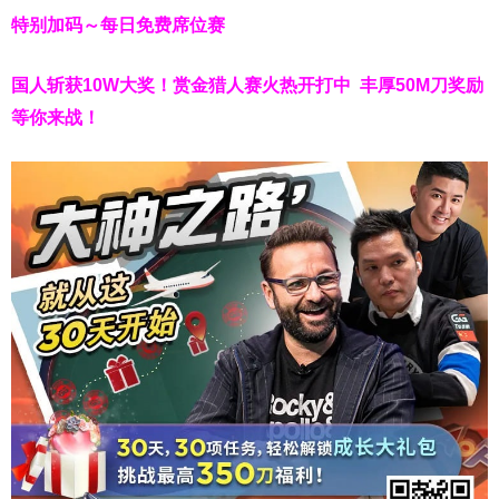
特别加码～每日免费席位赛
国人斩获
10W
大奖！
赏金猎人赛火热开打中 丰厚50M刀奖励
等你来战！