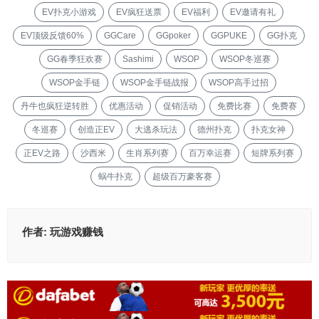
EV扑克小游戏
EV疯狂送票
EV福利
EV邀请有礼
EV顶级反馈60%
GGCare
GGpoker
GGPUKE
GG扑克
GG春季狂欢赛
Sashimi
WSOP
WSOP冬巡赛
WSOP金手链
WSOP金手链战报
WSOP高手过招
丹牛也疯狂逆转胜
优惠活动
促销活动
免费比赛
免费赛
冬巡赛
创造正EV
大逃杀玩法
德州扑克
扑克女神
正EV之路
沙西米
生肖系列赛
百万幸运赛
短牌系列赛
蜗牛扑克
超级百万豪客赛
作者:
玩游戏赚钱