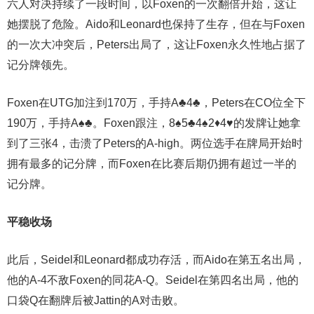
六人对决持续了一段时间，以Foxen的一次翻倍开始，这让
她摆脱了危险。Aido和Leonard也保持了生存，但在与Foxen
的一次大冲突后，Peters出局了，这让Foxen永久性地占据了
记分牌领先。
Foxen在UTG加注到170万，手持A♣4♣，Peters在CO位全下
190万，手持A♠♣。Foxen跟注，8♠5♣4♠2♦4♥的发牌让她拿
到了三张4，击溃了Peters的A-high。两位选手在牌局开始时
拥有最多的记分牌，而Foxen在比赛后期仍拥有超过一半的
记分牌。
平稳收场
此后，Seidel和Leonard都成功存活，而Aido在第五名出局，
他的A-4不敌Foxen的同花A-Q。Seidel在第四名出局，他的
口袋Q在翻牌后被Jattin的A对击败。