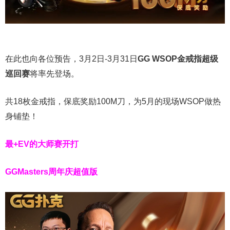
在此也向各位预告，3月2日-3月31日
GG WSOP金戒指超级
巡回赛
将率先登场。
共18枚金戒指，保底奖励100M刀，为5月的现场WSOP做热
身铺垫！
最+EV的大师赛开打
GGMasters周年庆超值版