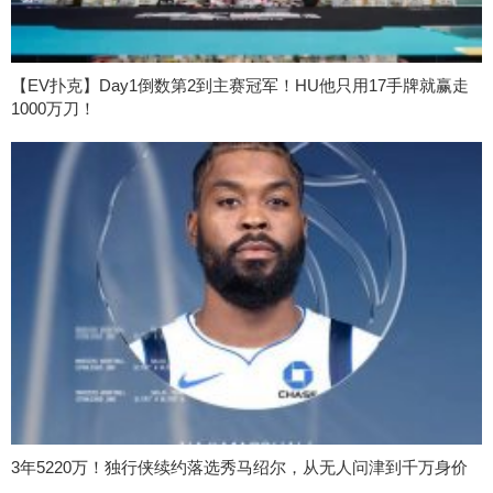
【EV扑克】Day1倒数第2到主赛冠军！HU他只用17手牌就赢走
1000万刀！
3年5220万！独行侠续约落选秀马绍尔，从无人问津到千万身价