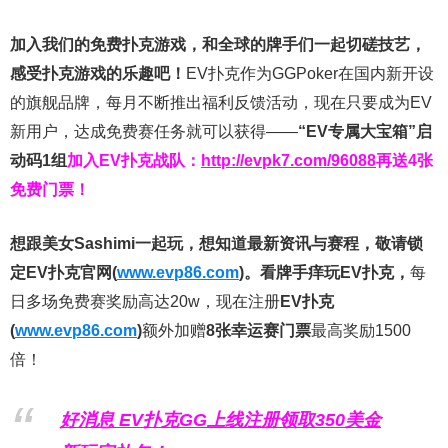
加入我们的免费扑克游戏，和全球的牌手们一起切磋技艺，
感受扑克游戏的乐趣吧！
EV扑克作为GGPoker在国内新开设
的旗舰品牌，每月不断推出福利反馈活动，现在只要成为EV
新用户，达成免费赛任务就可以获得——
“EV专属大宝箱”启
动码1组
加入EV扑克战队：
http://evpk7.com/96088
再送4张
免费门票！
想跟美女Sashimi一起玩，
想知道最新资讯与赛程，
敬请锁
定EV扑克官网(
www.evp86.com
)。
看牌手痒玩EV扑克，
每
日多场免费赛奖励高达20w，现在注册
EV扑克
(
www.evp86.com
)
额外加赠
8张幸运赛门票
最高奖励1500
倍！
好消息 EV扑克GG上线注册领取350美金