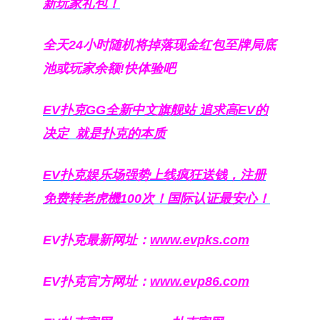
新玩家礼包！
全天24小时随机将掉落现金红包至牌局底
池或玩家余额!快体验吧
EV扑克GG
全新中文旗舰站
追求高EV
的
决定
就是扑克的本质
EV扑克娱乐场强势上线疯狂送钱，注册
免费转老虎機100次！国际认证最安心！
EV扑克最新网址：
www.evpks.com
EV扑克官方网址：
www.evp86.com