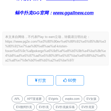
蜗牛扑克GG官网：
www.ggallnew.com
本文来自网络，不代表Play to earn立场，转载请注明出处：
https://www.pg2e.com/%e3%80%90ev%e6%89%91%e5%85%8b%e3
%80%91%e7%ae%80%e8%ae%af-kristen-
foxen%e5%9c%a8pokergo%e6%9d%af%e8%b5%9b%e4%ba%8b%e
4%b8%ad%e5%87%ad%e5%80%9f%e5%87%ba%e8%89%b2%e8%
a1%a8%e7%8e%b0%e8%b5%a2%e5%be%97/
打赏
60
赞
APL
APT亚巡赛
EVgirls
evpks.com
EV女孩
EV德州扑克
EV扑克
EV扑克娱乐场
EV扑克室