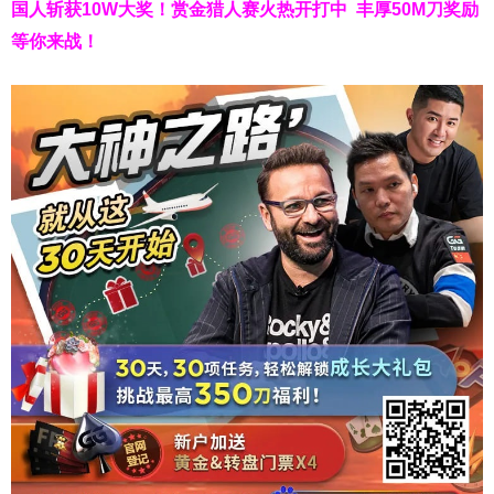
国人斩获
10W
大奖！
赏金猎人赛火热开打中 丰厚50M刀奖励
等你来战！