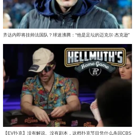
齐达内即将挂帅法国队？球迷沸腾：“他是足坛的迈克尔·杰克逊”
【EV扑克】没有解说、没有剧本，这档扑克节目凭什么杀回CBS