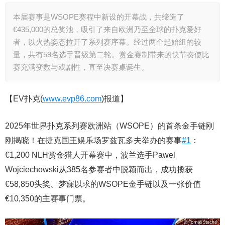
本届赛事是WSOPE赛程中新设的开幕战，共缔造了
€435,000的总奖池，吸引了来自欧洲乃至全球的扑克爱好
者，以火热姿态拉开了系列赛序幕。经过两个起始组的较
量，共有59名选手晋级第二轮。赏金赛制带来的快节奏使比
赛充满变数与戏剧性，直至决赛桌诞生。
【EV扑克(
www.evp86.com
)报道】
2025年世界扑克系列赛欧洲站（WSOPE）的首条金手链刚
刚揭晓！在捷克国王娱乐场罗兹瓦多夫举办的赛事
#1
：
€1,200 NLH赏金猎人开幕赛中，波兰选手Pawel
Wojciechowski从385名参赛者中脱颖而出，成功揽获
€58,850头奖、梦寐以求的WSOPE金手链以及一张价值
€10,350的主赛事门票。