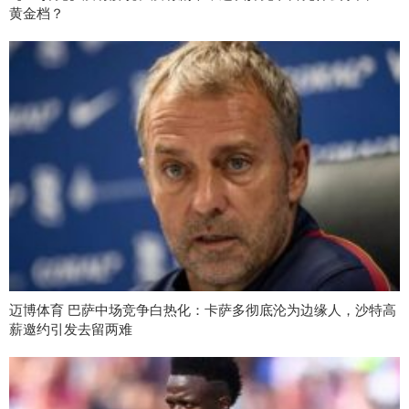
黄金档？
迈博体育 巴萨中场竞争白热化：卡萨多彻底沦为边缘人，沙特高
薪邀约引发去留两难