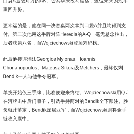
口袋A迎战对方的AK。公共牌未改写命运，这位未来的冠军
重回升势。
更幸运的是，他在同一决赛桌两次拿到口袋A并且均得到支
付。第二次他用这手牌对阵Heredia的A-Q，毫无悬念胜出，
后者获第八名，而Wojciechowski登顶筹码榜。
此后他接连淘汰Georgios Mylonas、Ioannis
Chorianopoulos、Mateusz Sikora及Melchers，最终仅剩
Bendik一人与他争夺冠军。
单挑开始仅三手牌，比赛便迎来终结。Wojciechowski用Q-J
在河牌击中后门顺子，引诱手持两对的Bendik全下跟注。胜
负就此落定，Bendik屈居亚军，而Wojciechowski则将金手
链收入囊中。