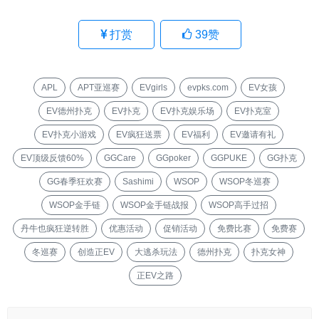
打赏
39
赞
APL
APT亚巡赛
EVgirls
evpks.com
EV女孩
EV德州扑克
EV扑克
EV扑克娱乐场
EV扑克室
EV扑克小游戏
EV疯狂送票
EV福利
EV邀请有礼
EV顶级反馈60%
GGCare
GGpoker
GGPUKE
GG扑克
GG春季狂欢赛
Sashimi
WSOP
WSOP冬巡赛
WSOP金手链
WSOP金手链战报
WSOP高手过招
丹牛也疯狂逆转胜
优惠活动
促销活动
免费比赛
免费赛
冬巡赛
创造正EV
大逃杀玩法
德州扑克
扑克女神
正EV之路