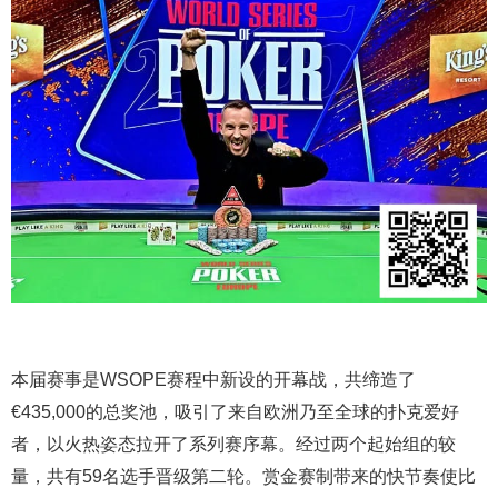
本届赛事是WSOPE赛程中新设的开幕战，共缔造了
€435,000的总奖池，吸引了来自欧洲乃至全球的扑克爱好
者，以火热姿态拉开了系列赛序幕。经过两个起始组的较
量，共有59名选手晋级第二轮。赏金赛制带来的快节奏使比