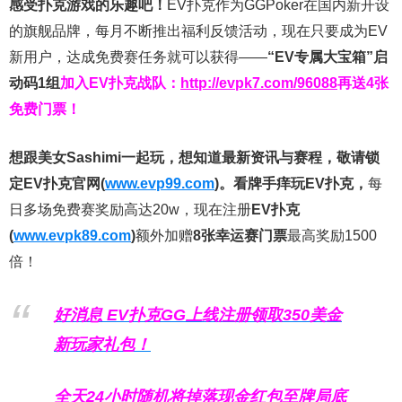
感受扑克游戏的乐趣吧！
EV扑克作为GGPoker在国内新开设
的旗舰品牌，每月不断推出福利反馈活动，现在只要成为EV
新用户，达成免费赛任务就可以获得——
“EV专属大宝箱”启
动码1组
加入EV扑克战队：
http://evpk7.com/96088
再送4张
免费门票！
想跟美女Sashimi一起玩，
想知道最新资讯与赛程，
敬请锁
定EV扑克官网(
www.evp99.com
)。
看牌手痒玩EV扑克，
每
日多场免费赛奖励高达20w，现在注册
EV扑克
(
www.evpk89.com
)
额外加赠
8张幸运赛门票
最高奖励1500
倍！
好消息 EV扑克GG上线注册领取350美金
新玩家礼包！
全天24小时随机将掉落现金红包至牌局底