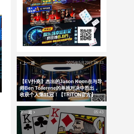
上一篇
2025年5月29日 05:43
【EV扑克】杰出的Jason Koon在与导
师Ben Tollerene的单挑对决中胜出，
收获个人第11冠！【TRITON官方】
下一篇
05:43