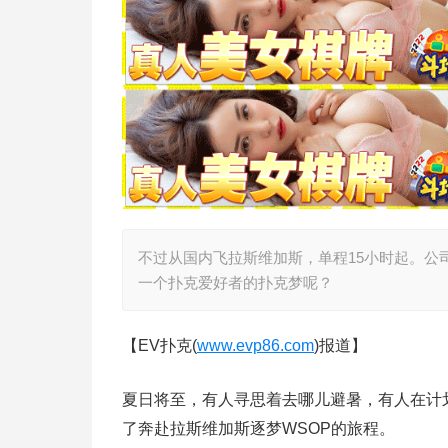
不过从国内飞拉斯维加斯，单程15小时起。公
一个扑克爱好者的扑克梦呢？
【EV扑克(
www.evp86.com
)报道】
夏日将至，有人寻思着去哪儿避暑，有人在计
了奔赴拉斯维加斯逐梦WSOP的旅程。