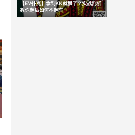
【EV扑克】拿到KK就飘了？实战剖析
教你翻后如何不翻车