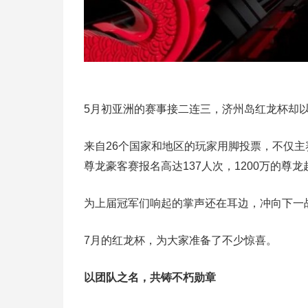
5月初亚洲的赛事接二连三，济州岛红龙杯却以
来自26个国家和地区的玩家用脚投票，不仅主赛
尊龙豪客赛报名高达137人次，1200万的尊
为上届冠军们响起的掌声还在耳边，冲向下一
7月的红龙杯，为大家准备了不少惊喜。
以团队之名，共铸不朽勋章