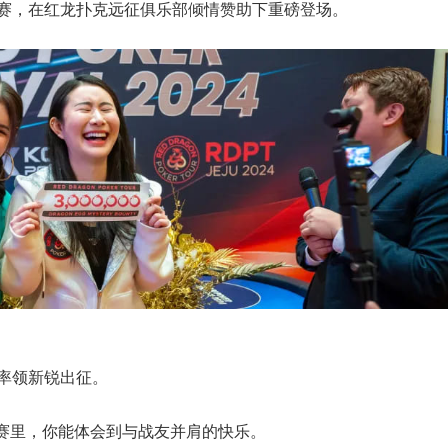
队赛，在红龙扑克远征俱乐部倾情赞助下重磅登场。
率领新锐出征。
赛里，你能体会到与战友并肩的快乐。