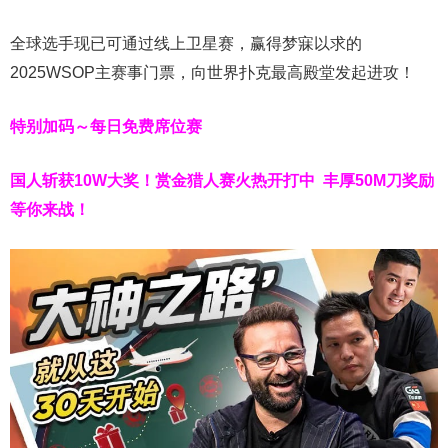
全球选手现已可通过线上卫星赛，赢得梦寐以求的
2025WSOP主赛事门票，向世界扑克最高殿堂发起进攻！
特别加码～每日免费席位赛
国人斩获
10W
大奖！
赏金猎人赛火热开打中 丰厚50M刀奖励
等你来战！