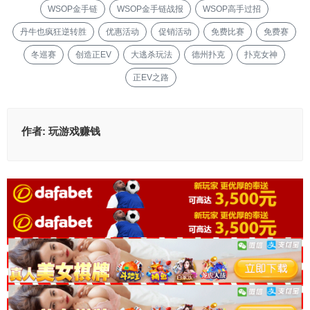
WSOP金手链
WSOP金手链战报
WSOP高手过招
丹牛也疯狂逆转胜
优惠活动
促销活动
免费比赛
免费赛
冬巡赛
创造正EV
大逃杀玩法
德州扑克
扑克女神
正EV之路
作者:
玩游戏赚钱