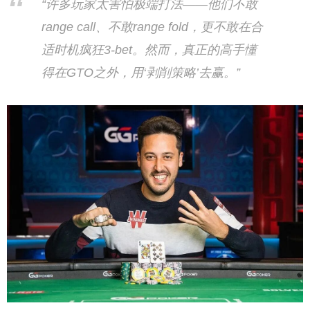
“许多玩家太害怕极端打法——他们不敢
range call、不敢range fold，更不敢在合
适时机疯狂3-bet。然而，真正的高手懂
得在GTO之外，用‘剥削策略’去赢。”