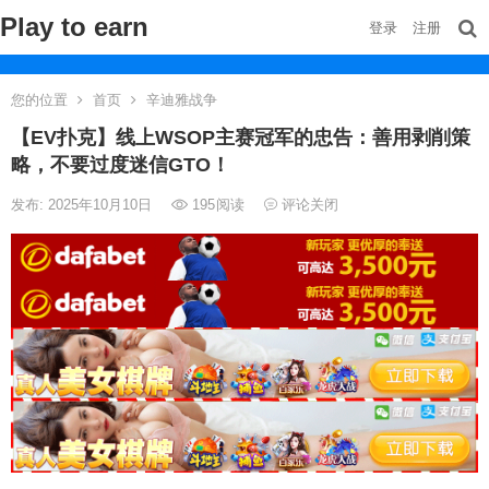
Play to earn
登录
注册
您的位置
首页
辛迪雅战争
【EV扑克】线上WSOP主赛冠军的忠告：善用剥削策
略，不要过度迷信GTO！
发布: 2025年10月10日
195
阅读
评论关闭