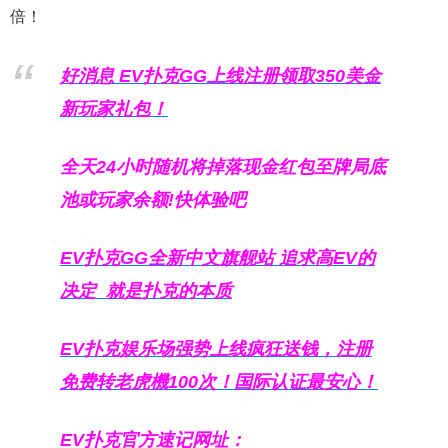
倍！
好消息 EV扑克GG上线注册领取350美金
新玩家礼包！
全天24小时随机将掉落现金红包至牌局底
池或玩家余额!快体验吧
EV扑克GG
全新中文旗舰站
追求高EV
的
决定
就是扑克的本质
EV扑克娱乐场强势上线疯狂送钱，注册
免费转老虎機100次！国际认证最安心！
EV扑克官方速记网址：