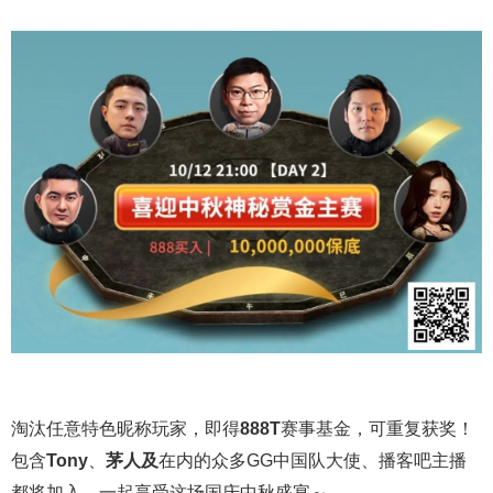
淘汰任意特色昵称玩家，即得
888T
赛事基金，可重复获奖！
包含
Tony
、
茅人及
在内的众多
GG
中国队大使、播客吧主播
都将加入，一起享受这场国庆中秋盛宴～