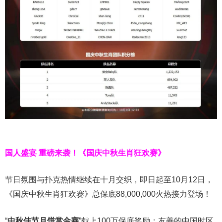
国人盛宴 重磅来袭！
《国庆中秋生肖狂欢赛》
节日氛围与扑克热情继续在十月交织，即日起至
10
月
12
日，
《国庆中秋生肖狂欢赛》总保底
88,000,000
火热接力登场！
“
中秋佳节月饼赏金赛
”献上100万保底奖励；友善的中国时区