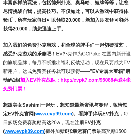
丰富多样的玩法，包括德州扑克、奥马哈、短牌等等，让您
尽情挑战自我，提高技巧。不仅如此，
可以从游戏中获得体
验币，所有玩家每日可以领取20,000，新加入朋友还可额外
获得20,000，助您迅速上手。
加入我们的免费扑克游戏，和全球的牌手们一起切磋技艺，
感受扑克游戏的乐趣吧！
EV扑克作为GGPoker在国内新开设
的旗舰品牌，每月不断推出福利反馈活动，现在只要成为EV
新用户，达成免费赛任务就可以获得——
“EV专属大宝箱”启
动码1组
加入EV扑克战队：
http://evpk7.com/96088
再送4张
免费门票！
想跟美女Sashimi一起玩，
想知道最新资讯与赛程，
敬请锁
定EV扑克官网(
www.evp99.com
)。
看牌手痒玩EV扑克，
每
日多场免费赛奖励高达20w，现在注册
EV扑克
(
www.evpk89.com
)
额外加赠
8张幸运赛门票
最高奖励1500