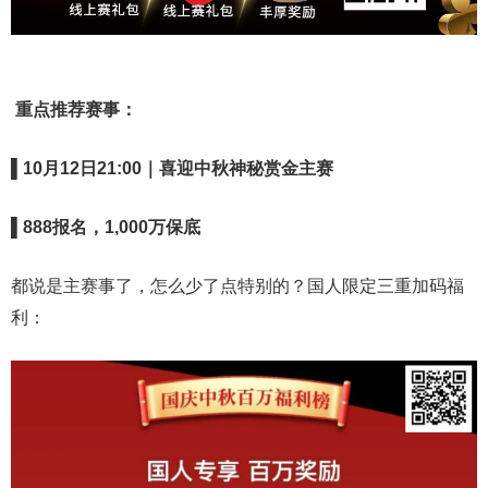
重点推荐赛事：
▌
10
月
12
日
21:00
｜喜迎中秋神秘赏金主赛
▌
888
报名，
1,000
万保底
都说是主赛事了，怎么少了点特别的？国人限定三重加码福
利：