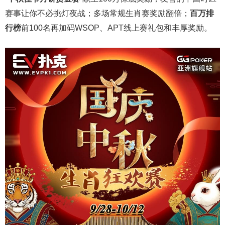
赛事让你不必挑灯夜战
；
多场常规生肖赛奖励翻倍；
百万排
行榜
前
100
名再加码
WSOP
、
APT
线上赛礼包和丰厚奖励。