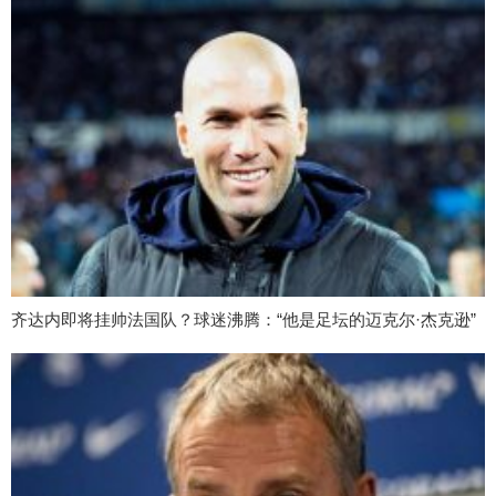
齐达内即将挂帅法国队？球迷沸腾：“他是足坛的迈克尔·杰克逊”