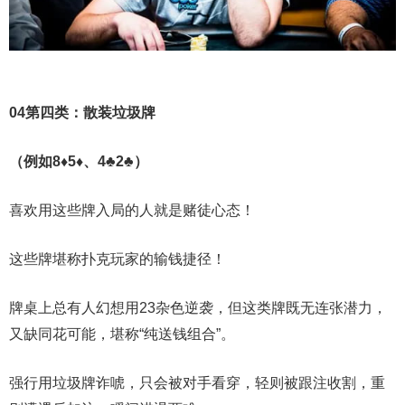
0
4
第四类：散装垃圾牌
（例如8♦5♦、4♣2♣）
喜欢用这些牌入局的人就是赌徒心态！
这些牌堪称扑克玩家的输钱捷径！
牌桌上总有人幻想用23杂色逆袭，但这类牌既无连张潜力，
又缺同花可能，堪称“纯送钱组合”。
强行用垃圾牌诈唬，只会被对手看穿，轻则被跟注收割，重