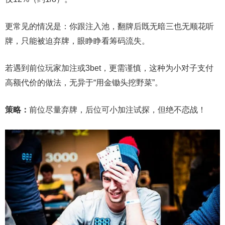
更常见的情况是：你跟注入池，翻牌后既无暗三也无顺花听
牌，只能被迫弃牌，眼睁睁看筹码流失。
若遇到前位玩家加注或3bet，更需谨慎，这种为小对子支付
高额代价的做法，无异于“用金锄头挖野菜”。
策略：
前位尽量弃牌，后位可小加注试探，但绝不恋战！