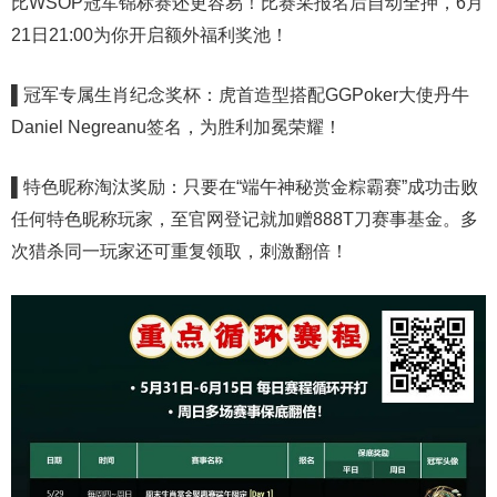
比WSOP冠军锦标赛还更容易！比赛采报名后自动全押，6月
21日21:00为你开启额外福利奖池！
▌冠军专属生肖纪念奖杯：虎首造型搭配GGPoker大使丹牛
Daniel Negreanu签名，为胜利加冕荣耀！
▌特色昵称淘汰奖励：只要在“端午神秘赏金粽霸赛”成功击败
任何特色昵称玩家，至官网登记就加赠888T刀赛事基金。多
次猎杀同一玩家还可重复领取，刺激翻倍！