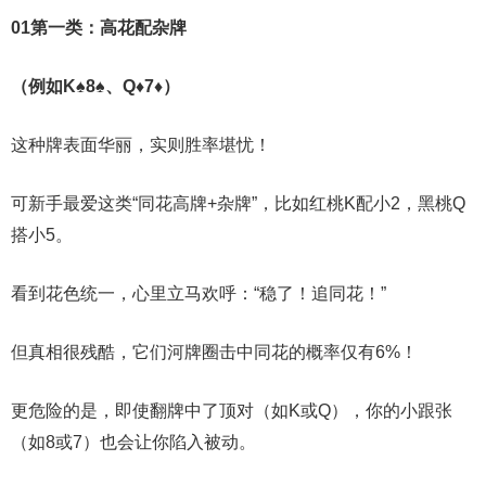
0
1
第一类：高花配杂牌
（例如K♠8♠、Q♦7♦）
这种牌表面华丽，实则胜率堪忧！
可新手最爱这类“同花高牌+杂牌”，比如红桃K配小2，黑桃Q
搭小5。
看到花色统一，心里立马欢呼：“稳了！追同花！”
但真相很残酷，它们河牌圈击中同花的概率仅有6%！
更危险的是，即使翻牌中了顶对（如K或Q），你的小跟张
（如8或7）也会让你陷入被动。