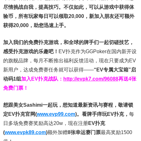
尽情挑战自我，提高技巧。不仅如此，
可以从游戏中获得体
验币，所有玩家每日可以领取20,000，新加入朋友还可额外
获得20,000，助您迅速上手。
加入我们的免费扑克游戏，和全球的牌手们一起切磋技艺，
感受扑克游戏的乐趣吧！
EV扑克作为GGPoker在国内新开设
的旗舰品牌，每月不断推出福利反馈活动，现在只要成为EV
新用户，达成免费赛任务就可以获得——
“EV专属大宝箱”启
动码1组
加入EV扑克战队：
http://evpk7.com/96088
再送4张
免费门票！
想跟美女Sashimi一起玩，
想知道最新资讯与赛程，
敬请锁
定EV扑克官网(
www.evp99.com
)。
看牌手痒玩EV扑克，
每
日多场免费赛奖励高达20w，现在注册
EV扑克
(
www.evpk89.com
)
额外加赠
8张幸运赛门票
最高奖励1500