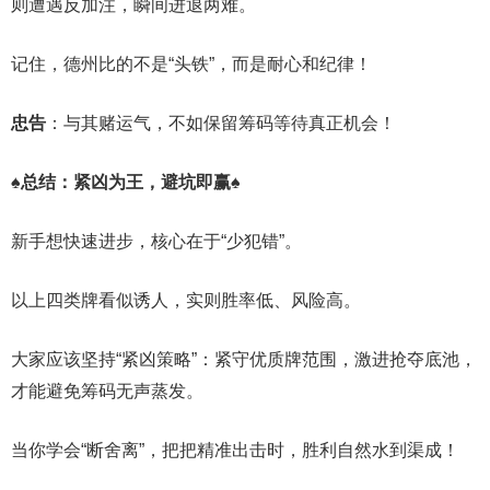
则遭遇反加注，瞬间进退两难。
记住，德州比的不是“头铁”，而是耐心和纪律！
忠告
：与其赌运气，不如保留筹码等待真正机会！
♠
总结：紧凶为王，避坑即赢
♠
新手想快速进步，核心在于“少犯错”。
以上四类牌看似诱人，实则胜率低、风险高。
大家应该坚持“紧凶策略”：紧守优质牌范围，激进抢夺底池，
才能避免筹码无声蒸发。
当你学会“断舍离”，把把精准出击时，胜利自然水到渠成！