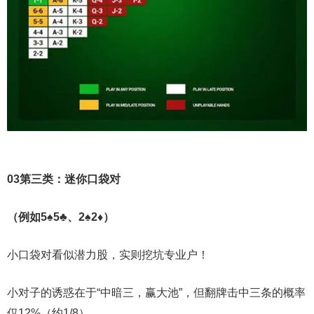
0
3
第三类：迷你口袋对
（例如5♠5♣、2♠2♦）
小口袋对看似潜力股，实则挖坑专业户！
小对子的诱惑在于“中暗三，赢大池”，但翻牌击中三条的概率
仅12%（约1/8）。