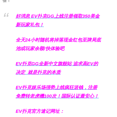
倍！
好消息 EV扑克GG上线注册领取350美金
新玩家礼包！
全天24小时随机将掉落现金红包至牌局底
池或玩家余额!快体验吧
EV扑克GG
全新中文旗舰站
追求高EV
的
决定
就是扑克的本质
EV扑克娱乐场强势上线疯狂送钱，注册
免费转老虎機100次！国际认证最安心！
EV扑克官方速记网址：