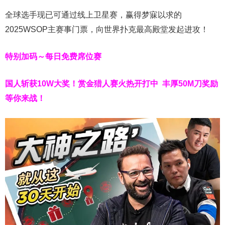
全球选手现已可通过线上卫星赛，赢得梦寐以求的
2025WSOP主赛事门票，向世界扑克最高殿堂发起进攻！
特别加码～每日免费席位赛
国人斩获
10W
大奖！
赏金猎人赛火热开打中 丰厚50M刀奖励
等你来战！