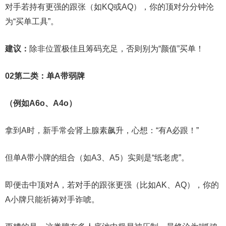
对手若持有更强的跟张（如KQ或AQ），你的顶对分分钟沦
为“买单工具”。
建议：
除非位置极佳且筹码充足，否则别为“颜值”买单！
0
2
第二类：单A带弱牌
（例如A6o、A4o）
拿到A时，新手常会肾上腺素飙升，心想：“有A必跟！”
但单A带小牌的组合（如A3、A5）实则是“纸老虎”。
即便击中顶对A，若对手的跟张更强（比如AK、AQ），你的
A小牌只能祈祷对手诈唬。