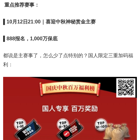
重点推荐赛事：
▌
10
月
12
日
21:00
｜喜迎中秋神秘赏金主赛
▌
888
报名，
1,000
万保底
都说是主赛事了，怎么少了点特别的？国人限定三重加码福
利：