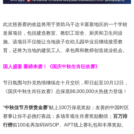
此次慈善赛的收益将用于资助乌干达卡塞塞地区的一个学校
发展项目，包括建造教室、教职工宿舍、厨房和卫生间设
施。该项目不仅能让当地孩子在幼儿园毕业后继续接受教
育，还将为当地的建筑工人、承包商和教师创造就业机会。
国人盛宴 重磅来袭！
《国庆中秋生肖狂欢赛》
节日氛围与扑克热情继续在十月交织，即日起至
10
月
12
日，
《国庆中秋生肖狂欢赛》总保底
88,000,000
火热接力登场！
“
中秋佳节月饼赏金赛
”献上100万保底奖励；友善的中国时区
赛事让你不必挑灯夜战
；
多场常规生肖赛奖励翻倍；
百万排
行榜
前
100
名再加码
WSOP
、
APT
线上赛礼包和丰厚奖励。