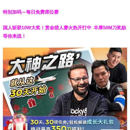
特别加码～每日免费席位赛
国人斩获
10W
大奖！
赏金猎人赛火热开打中 丰厚50M刀奖励
等你来战！