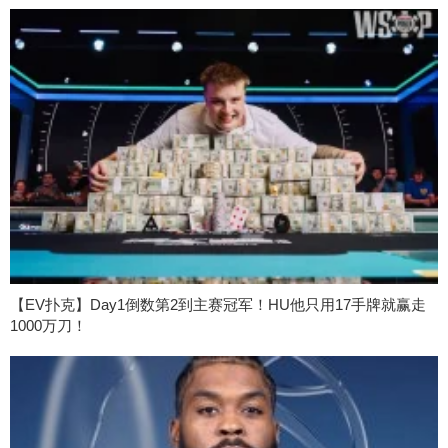
【EV扑克】Day1倒数第2到主赛冠军！HU他只用17手牌就赢走
1000万刀！