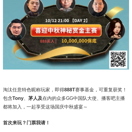
淘汰任意特色昵称玩家，即得
888T
赛事基金，可重复获奖！
包含
Tony
、
茅人及
在内的众多
GG
中国队大使、播客吧主播
都将加入，一起享受这场国庆中秋盛宴～
首次来玩？门票我请！