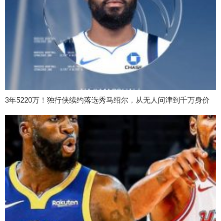
3年5220万！独行侠续约落选秀马绍尔，从无人问津到千万身价