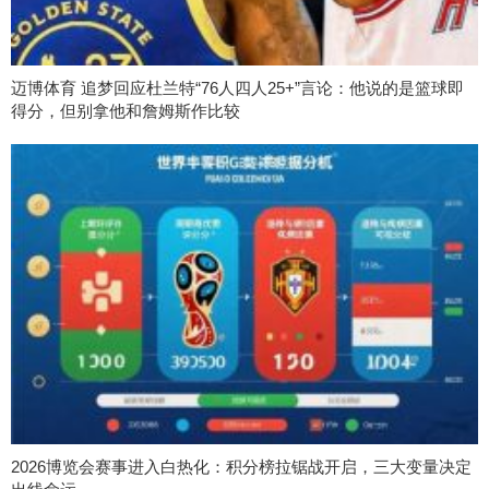
迈博体育 追梦回应杜兰特“76人四人25+”言论：他说的是篮球即
得分，但别拿他和詹姆斯作比较
2026博览会赛事进入白热化：积分榜拉锯战开启，三大变量决定