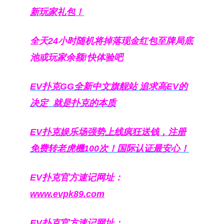
新玩家礼包！
全天24小时随机将掉落现金红包至牌局底
池或玩家余额!快体验吧
EV扑克GG
全新中文旗舰站
追求高EV
的
决定
就是扑克的本质
EV扑克娱乐场强势上线疯狂送钱，注册
免费转老虎機100次！国际认证最安心！
EV扑克官方速记网址：
www.evpk89.com
EV扑克官方速记网址：