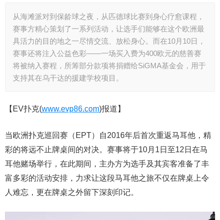
从海滩派对到保龄球之夜，从匹德球比赛到身心疗愈课程，
赛事方精心策划了一系列活动，让选手们能够在这个欧洲最
具活力的目的地之一尽情交流、放松身心。而在10月10日，
赛事还将注入公益色彩——一场买入费为400欧元的慈善赛
将被纳入赛程，所筹部分款项将捐赠给SiGMA基金会，用于
支持其在乌干达的援建学校项目。
【EV扑克(
www.evp86.com
)报道】
当欧洲扑克巡回赛（EPT）自2016年后首次重返马耳他，精
彩的将远不止牌桌间的对决。赛事将于10月1日至12日在马
耳他赌场举行，在此期间，主办方为选手及其宾客准备了丰
富多彩的活动安排，力求让这段马耳他之旅不仅在牌桌上令
人难忘，更在牌桌之外留下深刻印记。