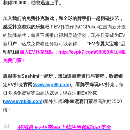
获得20,000，助您迅速上手。
加入我们的免费扑克游戏，和全球的牌手们一起切磋技艺，
感受扑克游戏的乐趣吧！
EV扑克作为GGPoker在国内新开设
的旗舰品牌，每月不断推出福利反馈活动，现在只要成为EV
新用户，达成免费赛任务就可以获得——
“EV专属大宝箱”启
动码1组
加入EV扑克战队：
http://evpk7.com/96088
再送4张
免费门票！
想跟美女Sashimi一起玩，
想知道最新资讯与赛程，
敬请锁
定EV扑克官网(
www.evp99.com
)。
看牌手痒玩EV扑克，
每
日多场免费赛奖励高达20w，现在注册
EV扑克
(
www.evpk89.com
)
额外加赠
8张幸运赛门票
最高奖励1500
倍！
好消息 EV扑克GG上线注册领取350美金