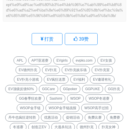
ept%e9%a9%ac%e8%80%b3%e4%bb%96%e7%ab%99%e4%b8%8
d%e6%ad%a2%e4%ba%8e%e6%89%91%e5%85%8b%ef%bc%9a%
e6%85%88%e5%96%84%e8%b5%9b%e5%8a%a9%e5%8a%9b/
打赏
39
赞
APL
APT亚巡赛
EVgirls
evpks.com
EV女孩
EV德州扑克
EV扑克
EV扑克娱乐场
EV扑克室
EV扑克小游戏
EV疯狂送票
EV福利
EV邀请有礼
EV顶级反馈60%
GGCare
GGpoker
GGPUKE
GG扑克
GG春季狂欢赛
Sashimi
WSOP
WSOP冬巡赛
WSOP金手链
WSOP金手链战报
WSOP高手过招
丹牛也疯狂逆转胜
优惠活动
促销活动
免费比赛
免费赛
冬巡赛
创造正EV
大逃杀玩法
德州扑克
扑克女神