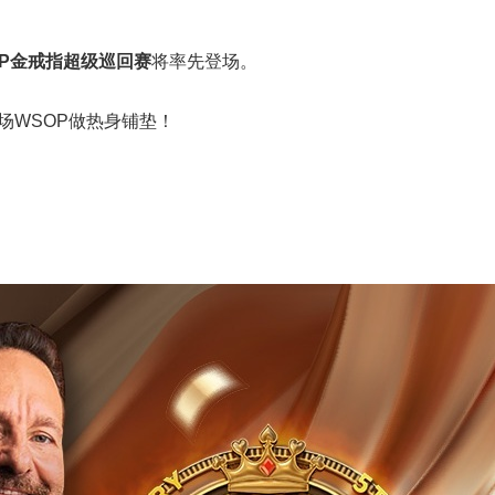
SOP金戒指超级巡回赛
将率先登场。
现场WSOP做热身铺垫！