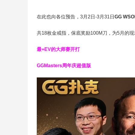
在此也向各位预告，3月2日-3月31日
GG W
共18枚金戒指，保底奖励100M刀，为5月的
最+EV的大师赛开打
GGMasters周年庆超值版