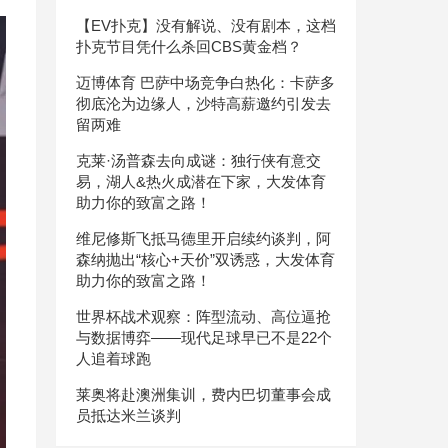
【EV扑克】没有解说、没有剧本，这档
扑克节目凭什么杀回CBS黄金档？
迈博体育 巴萨中场竞争白热化：卡萨多
彻底沦为边缘人，沙特高薪邀约引发去
留两难
克莱·汤普森去向成谜：独行侠有意交
易，湖人&热火成潜在下家，大发体育
助力你的致富之路！
维尼修斯飞抵马德里开启续约谈判，阿
森纳抛出“核心+天价”双诱惑，大发体育
助力你的致富之路！
世界杯战术观察：阵型流动、高位逼抢
与数据博弈——现代足球早已不是22个
人追着球跑
莱奥将赴澳洲集训，费内巴切董事会成
员抵达米兰谈判