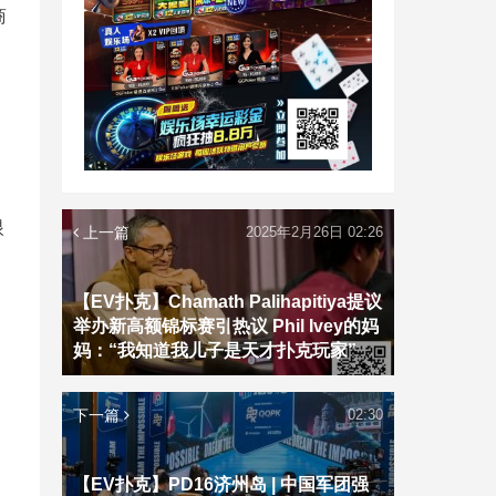
商
眼
上一篇
2025年2月26日 02:26
【EV扑克】Chamath Palihapitiya提议
举办新高额锦标赛引热议 Phil Ivey的妈
妈：“我知道我儿子是天才扑克玩家”
下一篇
02:30
【EV扑克】PD16济州岛 | 中国军团强