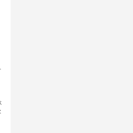
一
汰
次