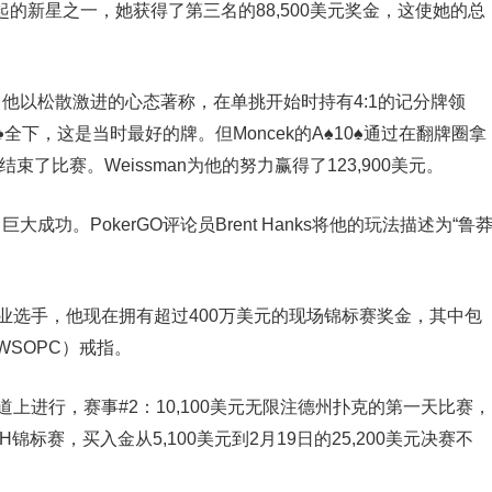
升起的新星之一，她获得了第三名的88,500美元奖金，这使她的总
，他以松散激进的心态著称，在单挑开始时持有4:1的记分牌领
Q♣全下，这是当时最好的牌。但Moncek的A♠10♠通过在翻牌圈拿
束了比赛。Weissman为他的努力赢得了123,900美元。
成功。PokerGO评论员Brent Hanks将他的玩法描述为“鲁
职业选手，他现在拥有超过400万美元的现场锦标赛奖金，其中包
WSOPC）戒指。
道上进行，赛事#2：10,100美元无限注德州扑克的第一天比赛，
标赛，买入金从5,100美元到2月19日的25,200美元决赛不