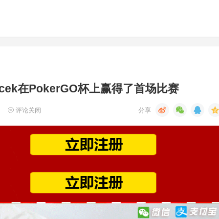
Moncek在PokerGO杯上赢得了首场比赛
评论关闭