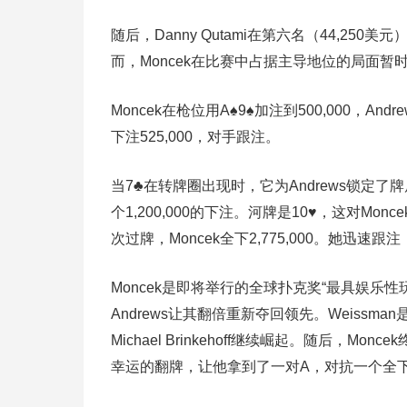
随后，Danny Qutami在第六名（44,250美
而，Moncek在比赛中占据主导地位的局面暂时被
Moncek在枪位用A♠9♠加注到500,000，An
下注525,000，对手跟注。
当7♣在转牌圈出现时，它为Andrews锁
个1,200,000的下注。河牌是10♥，这对Mo
次过牌，Moncek全下2,775,000。她迅
Moncek是即将举行的全球扑克奖“最具娱乐性
Andrews让其翻倍重新夺回领先。Weissm
Michael Brinkehoff继续崛起。随后，Mo
幸运的翻牌，让他拿到了一对A，对抗一个全