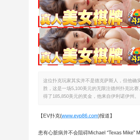
这位扑克玩家其实并不是德克萨斯人，但他确实
胜，这是一场5,100美元的无限注德州扑克比赛
得了185,850美元的奖金，他来自伊利诺伊州。
【EV扑克(
www.evp86.com
)报道】
患有心脏病并不会阻碍Michael “Texas Mi