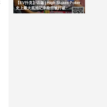
第
【EV扑克】话题 | High Stakes Poker
史上最大底池记录险些被打破