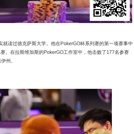
就读过德克萨斯大学。他在PokerGO杯系列赛的第一项赛事中
赛。在拉斯维加斯的PokerGO工作室中，他击败了177名参赛
诺伊州。