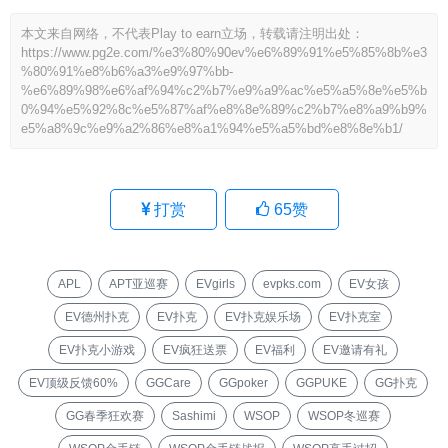
本文来自网络，不代表Play to earn立场，转载请注明出处：
https://www.pg2e.com/%e3%80%90ev%e6%89%91%e5%85%8b%e3
%80%91%e8%b6%a3%e9%97%bb-
%e6%89%98%e6%af%94%c2%b7%e9%a9%ac%e5%a5%8e%e5%b
0%94%e5%92%8c%e5%87%af%e8%8e%89%c2%b7%e8%a9%b9%
e5%a8%9c%e9%a2%86%e8%a1%94%e5%a5%bd%e8%8e%b1/
打赏
65
赞
APL
APT亚巡赛
EVgirls
evpks.com
EV女孩
EV德州扑克
EV扑克
EV扑克娱乐场
EV扑克室
EV扑克小游戏
EV疯狂送票
EV福利
EV邀请有礼
EV顶级反馈60%
GGCare
GGpoker
GGPUKE
GG扑克
GG春季狂欢赛
Sashimi
WSOP
WSOP冬巡赛