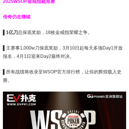
2025WSOP金戒指超巡赛
传奇仍在继续
▌
1亿刀
总保底奖励，18枚金戒指荣耀之争。
▌
主赛事1,000w刀保底奖励，3月10日起每天多场Day1开放
报名，4月1日迎来Day2最终对决。
▌
所有战绩将收录至WSOP官方排行榜，让你的辉煌载入史
册。