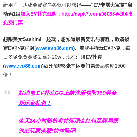
新用户，达成免费赛任务就可以获得——
“EV专属大宝箱”启
动码1组
加入EV扑克战队：
http://evpk7.com/96088
再送4张
免费门票！
想跟美女Sashimi一起玩，
想知道最新资讯与赛程，
敬请锁
定EV扑克官网(
www.evp86.com
)。
看牌手痒玩EV扑克，
每
日多场免费赛奖励高达20w，现在注册
EV扑克
(
www.evp86.com
)
额外加赠
8张幸运赛门票
最高奖励1500
倍！
好消息 EV扑克GG上线注册领取350美金
新玩家礼包！
全天24小时随机将掉落现金红包至牌局底
池或玩家余额!快体验吧