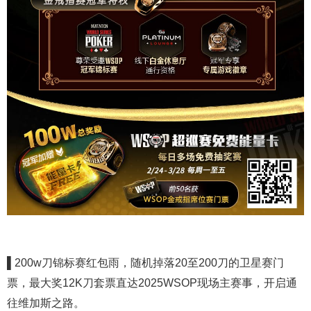
▌
200w刀锦标赛红包雨，随机掉落20至200刀的卫星赛门
票，最大奖12K刀套票直达2025WSOP现场主赛事，开启通
往维加斯之路。