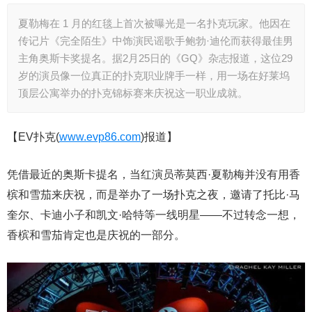
夏勒梅在 1 月的红毯上首次被曝光是一名扑克玩家。他因在
传记片《完全陌生》中饰演民谣歌手鲍勃·迪伦而获得最佳男
主角奥斯卡奖提名。据2月25日的《GQ》杂志报道，这位29
岁的演员像一位真正的扑克职业牌手一样，用一场在好莱坞
顶层公寓举办的扑克锦标赛来庆祝这一职业成就。
【EV扑克(
www.evp86.com
)报道】
凭借最近的奥斯卡提名，当红演员蒂莫西·夏勒梅并没有用香
槟和雪茄来庆祝，而是举办了一场扑克之夜，邀请了托比·马
奎尔、卡迪小子和凯文·哈特等一线明星——不过转念一想，
香槟和雪茄肯定也是庆祝的一部分。