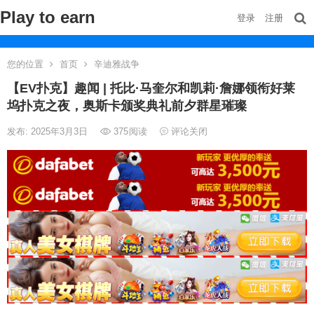
Play to earn
登录
注册
您的位置
首页
辛迪雅战争
【EV扑克】趣闻 | 托比·马奎尔和凯莉·詹娜领衔好莱
坞扑克之夜，奥斯卡颁奖典礼前夕群星璀璨
发布: 2025年3月3日
375
阅读
评论关闭