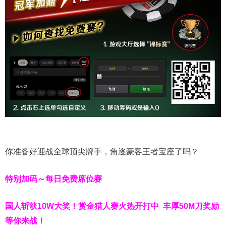
你准备好迎战全球顶尖牌手，角逐豪客王者宝座了吗？
特别加码～每日免费席位赛
国人斩获
10W
大奖！
赏金猎人赛火热开打中 丰厚50M刀奖励
等你来战！