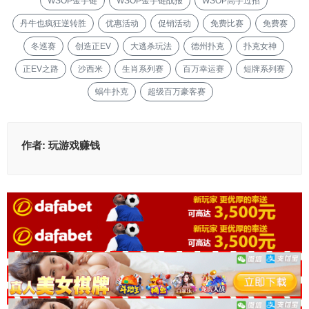
WSOP金手链
WSOP金手链战报
WSOP高手过招
丹牛也疯狂逆转胜
优惠活动
促销活动
免费比赛
免费赛
冬巡赛
创造正EV
大逃杀玩法
德州扑克
扑克女神
正EV之路
沙西米
生肖系列赛
百万幸运赛
短牌系列赛
蜗牛扑克
超级百万豪客赛
作者:
玩游戏赚钱