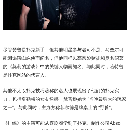
尽管瑟普是扑克新手，但其他明星参与者可不是。马奎尔可
能因饰演蜘蛛侠而闻名，但他同样以高风险赌徒和臭名昭著
的《莫莉的游戏》中的关键人物而知名。与此同时，哈特曾
是扑克网站的代言人。
其他不太以扑克技巧著称的名人也展现出了他们的扑克实
力，包括夏勒梅的女友詹娜，瑟普称她为 “当晚最强大的玩家
之一”。与此同时，主办方称菲尔德是牌桌上的 “野兽”。
《排练》的主演可能从喜剧圈学到了扑克。制作公司Abso