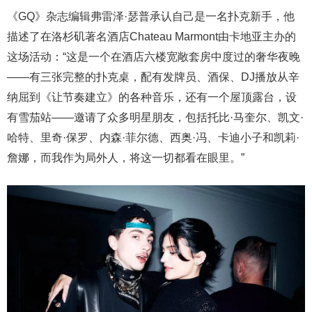
《GQ》杂志编辑弗雷泽·瑟普承认自己是一名扑克新手，他
描述了在洛杉矶著名酒店Chateau Marmont由卡地亚主办的
这场活动：“这是一个在酒店六楼宽敞套房中度过的奢华夜晚
——有三张完整的扑克桌，配有发牌员、酒保、DJ播放从辛
纳屈到《让节奏建立》的各种音乐，还有一个屋顶露台，设
有雪茄站——邀请了众多明星朋友，包括托比·马奎尔、凯文·
哈特、里奇·保罗、内森·菲尔德、西奥·冯、卡迪小子和凯莉·
詹娜，而我作为局外人，将这一切都看在眼里。”