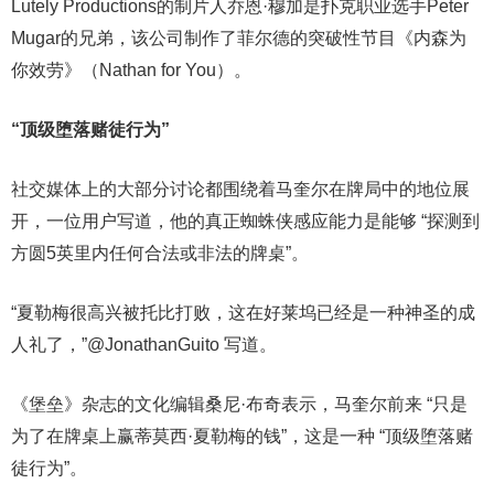
Lutely Productions的制片人乔恩·穆加是扑克职业选手Peter
Mugar的兄弟，该公司制作了菲尔德的突破性节目《内森为
你效劳》（Nathan for You）。
“顶级堕落赌徒行为”
社交媒体上的大部分讨论都围绕着马奎尔在牌局中的地位展
开，一位用户写道，他的真正蜘蛛侠感应能力是能够 “探测到
方圆5英里内任何合法或非法的牌桌”。
“夏勒梅很高兴被托比打败，这在好莱坞已经是一种神圣的成
人礼了，”@JonathanGuito 写道。
《堡垒》杂志的文化编辑桑尼·布奇表示，马奎尔前来 “只是
为了在牌桌上赢蒂莫西·夏勒梅的钱”，这是一种 “顶级堕落赌
徒行为”。