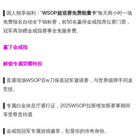
▌
国人独享福利：“
WSOP超巡赛免费能量卡
”每天两小时一场
免费报名自动全下锦标赛，前50名赢得金戒指席位赛门票，
冠军再加赠金戒指赛事全免服务费。
赢下金戒指
解锁专属荣耀特权
▌
直通现场WSOP百w刀保底冠军邀请赛，与世界级牌手同桌
竞技。
▌
专属白金休息厅通行证，2025WSOP拉斯维加斯赛事期间
享受尊贵待遇
▌
金戒指冠军专属游戏徽章，彰显你的传奇身份。