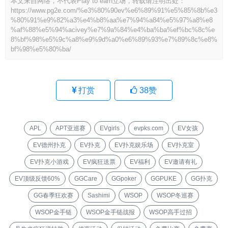
本文来自网络，不代表Play to earn立场，转载请注明出处：
https://www.pg2e.com/%e3%80%90ev%e6%89%91%e5%85%8b%e3
%80%91%e9%82%a3%e4%b8%aa%e7%94%a84%e5%97%a8%e8
%af%88%e5%94%acivey%e7%9a%84%e4%ba%ba%ef%bc%8c%e
8%bf%98%e5%9c%a8%e9%9d%a0%e6%89%93%e7%89%8c%e8%
bf%98%e5%80%ba/
打赏
38
赞
APL
APT亚巡赛
EVgirls
evpks.com
EV女孩
EV德州扑克
EV扑克
EV扑克娱乐场
EV扑克室
EV扑克小游戏
EV疯狂送票
EV福利
EV邀请有礼
EV顶级反馈60%
GGCare
GGpoker
GGPUKE
GG扑克
GG春季狂欢赛
Sashimi
WSOP
WSOP冬巡赛
WSOP金手链
WSOP金手链战报
WSOP高手过招