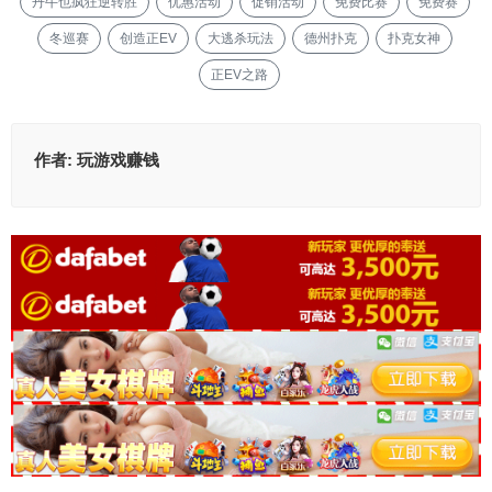
丹牛也疯狂逆转胜
优惠活动
促销活动
免费比赛
免费赛
冬巡赛
创造正EV
大逃杀玩法
德州扑克
扑克女神
正EV之路
作者:
玩游戏赚钱