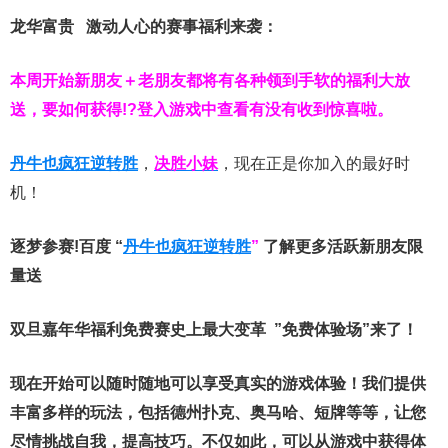
龙华富贵 激动人心的赛事福利来袭：
本周开始新朋友＋老朋友都将有各种领到手软的福利大放
送，要如何获得!?登入游戏中查看有没有收到惊喜啦。
丹牛也疯狂逆转胜
，
决胜小妹
，现在正是你加入的最好时
机！
逐梦参赛!百度 “
丹牛也疯狂逆转胜
”
了解更多
活跃新朋友限
量送
双旦嘉年华福利
免费赛史上最大变革
”免费体验场”来了！
现在开始可以随时随地可以享受真实的游戏体验！我们提供
丰富多样的玩法，包括德州扑克、奥马哈、短牌等等，让您
尽情挑战自我，提高技巧。不仅如此，
可以从游戏中获得体