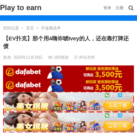
Play to earn
登录
注册
您的位置
首页
辛迪雅战争
【EV扑克】那个用4嗨诈唬Ivey的人，还在靠打牌还
债
发布: 2025年11月19日
183
阅读
评论关闭