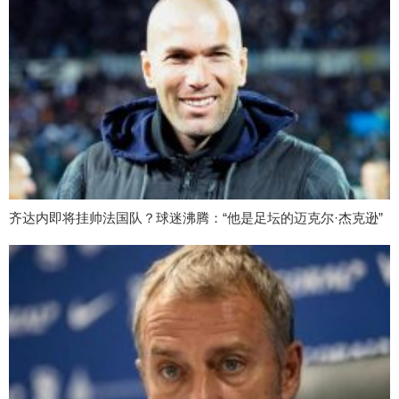
齐达内即将挂帅法国队？球迷沸腾：“他是足坛的迈克尔·杰克逊”