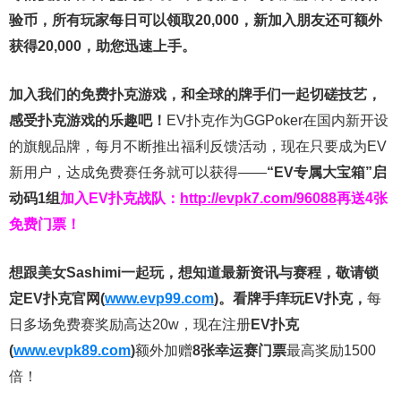
验币，所有玩家每日可以领取20,000，新加入朋友还可额外
获得20,000，助您迅速上手。
加入我们的免费扑克游戏，和全球的牌手们一起切磋技艺，
感受扑克游戏的乐趣吧！
EV扑克作为GGPoker在国内新开设
的旗舰品牌，每月不断推出福利反馈活动，现在只要成为EV
新用户，达成免费赛任务就可以获得——
“EV专属大宝箱”启
动码1组
加入EV扑克战队：
http://evpk7.com/96088
再送4张
免费门票！
想跟美女Sashimi一起玩，
想知道最新资讯与赛程，
敬请锁
定EV扑克官网(
www.evp99.com
)。
看牌手痒玩EV扑克，
每
日多场免费赛奖励高达20w，现在注册
EV扑克
(
www.evpk89.com
)
额外加赠
8张幸运赛门票
最高奖励1500
倍！