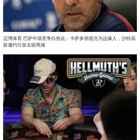
迈博体育 巴萨中场竞争白热化：卡萨多彻底沦为边缘人，沙特高
薪邀约引发去留两难