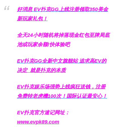
好消息 EV扑克GG上线注册领取350美金
新玩家礼包！
全天24小时随机将掉落现金红包至牌局底
池或玩家余额!快体验吧
EV扑克GG
全新中文旗舰站
追求高EV
的
决定
就是扑克的本质
EV扑克娱乐场强势上线疯狂送钱，注册
免费转老虎機100次！国际认证最安心！
EV扑克官方速记网址：
www.evpk89.com