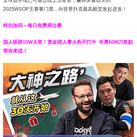
全球选手现已可通过线上卫星赛，赢得梦寐以求的
2025WSOP主赛事门票，向世界扑克最高殿堂发起进攻！
特别加码～每日免费席位赛
国人斩获
10W
大奖！
赏金猎人赛火热开打中 丰厚50M刀奖励
等你来战！