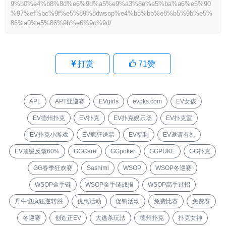
9%b0%e4%b8%8d%e6%9d%a5%e9%a3%8e%e5%ba%a6%e5%90
%97%ef%bc%9f%e5%89%8dwsop%e4%b8%bb%e8%b5%9b%e5%
86%a0%e5%86%9b%e6%9c%9d/
打赏
71
赞
APL
APT亚巡赛
EVgirls
evpks.com
EV女孩
EV德州扑克
EV扑克
EV扑克娱乐场
EV扑克室
EV扑克小游戏
EV疯狂送票
EV福利
EV邀请有礼
EV顶级反馈60%
GGCare
GGpoker
GGPUKE
GG扑克
GG春季狂欢赛
Sashimi
WSOP
WSOP冬巡赛
WSOP金手链
WSOP金手链战报
WSOP高手过招
丹牛也疯狂逆转胜
优惠活动
促销活动
免费比赛
免费赛
冬巡赛
创造正EV
大逃杀玩法
德州扑克
扑克女神