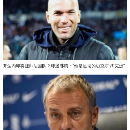
齐达内即将挂帅法国队？球迷沸腾：“他是足坛的迈克尔·杰克逊”