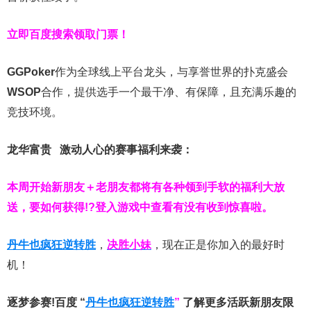
立即百度搜索领取门票！
GGPoker
作为全球线上平台龙头，与享誉世界的扑克盛会
WSOP
合作，提供选手一个最干净、有保障，且充满乐趣的
竞技环境。
龙华富贵 激动人心的赛事福利来袭：
本周开始新朋友＋老朋友都将有各种领到手软的福利大放
送，要如何获得!?登入游戏中查看有没有收到惊喜啦。
丹牛也疯狂逆转胜
，
决胜小妹
，现在正是你加入的最好时
机！
逐梦参赛!百度 “
丹牛也疯狂逆转胜
”
了解更多
活跃新朋友限