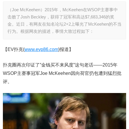
（Joe McKeehen）2015年，McKeehen在WSOP主赛事中
击败了Josh Beckley，获得了冠军和高达$7,683,346的奖
金。近日，有网友在知名论坛2+2上曝光了McKeehen的不当
行为。根据网友的描述，事情大致过程如下：
【EV扑克(
www.evp86.com
)报道】
扑克圈再次印证了”金钱买不来风度”这句老话——2015年
WSOP主赛事冠军Joe McKeehen因向荷官扔包遭到猛烈批
评。