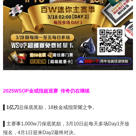
2025WSOP金戒指超巡赛
传奇仍在继续
▌
1亿刀
总保底奖励，18枚金戒指荣耀之争。
▌
主赛事1,000w刀保底奖励，3月10日起每天多场Day1开放
报名，4月1日迎来Day2最终对决。