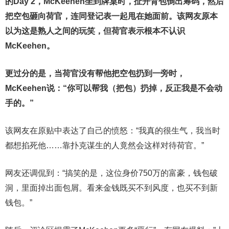
的Day 2，McKeehen坐到牌桌时，扯开背包倒出筹码，然后
把空包砸向荷官，连同登记表一起甩在她面前。该网友原本
以为这是熟人之间的玩笑，但荷官表示根本不认识
McKeehen。
更过分的是，当荷官没有帮他把空包扔到一旁时，
McKeehen说：“你可以帮我（把包）扔掉，反正我是不会动
手的。”
该网友在原贴中表达了自己的愤怒：“我真的很生气，我当时
都想掐死他……靠扑克谋生的人竟然会这样对待荷官。”
网友还调侃到：“搞笑的是，这位身价750万的富豪，钱包破
洞，里面掉出面包屑。看来金钱既买不到风度，也买不到新
钱包。”