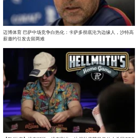
迈博体育 巴萨中场竞争白热化：卡萨多彻底沦为边缘人，沙特高
薪邀约引发去留两难