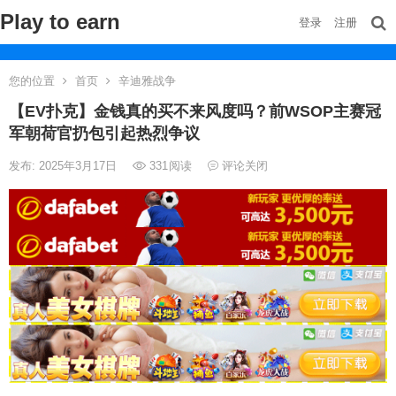
Play to earn
登录
注册
您的位置
首页
辛迪雅战争
【EV扑克】金钱真的买不来风度吗？前WSOP主赛冠
军朝荷官扔包引起热烈争议
发布: 2025年3月17日
331
阅读
评论关闭