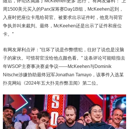
随后，评论区揭露了McKeehen更多“恶行”。有网友爆料：”上
周1500美元买入的Parx深筹赛Day1B组，McKeehen迟到，
入座时把座位卡甩给荷官。被要求出示证件时，他竟与荷官
争执并叫来裁判。最终，McKeehen还是出示了证件和座位
卡。”
有网友犀利点评：”往坏了说是作弊惯犯，往好了说也是没脑
子的家伙。可惜荷官没给他点颜色看。” 这条评论可能暗指去
年WSOP主赛事决赛桌争议——McKeehen与Dominik
Nitsche涉嫌协助最终冠军Jonathan Tamayo，该事件入选某
扑克网站《2024年五大扑克作弊丑闻》第二位。