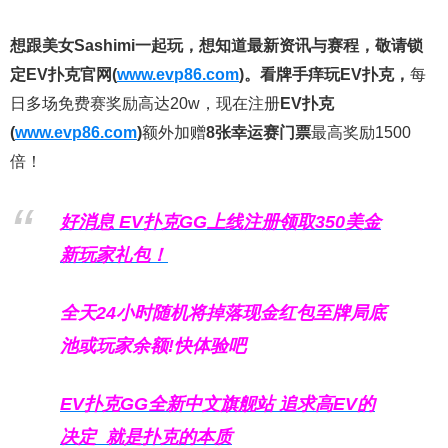
想跟美女Sashimi一起玩，
想知道最新资讯与赛程，
敬请锁
定EV扑克官网(
www.evp86.com
)。
看牌手痒玩EV扑克，
每
日多场免费赛奖励高达20w，现在注册
EV扑克
(
www.evp86.com
)
额外加赠
8张幸运赛门票
最高奖励1500
倍！
好消息 EV扑克GG上线注册领取350美金
新玩家礼包！
全天24小时随机将掉落现金红包至牌局底
池或玩家余额!快体验吧
EV扑克GG
全新中文旗舰站
追求高EV
的
决定
就是扑克的本质