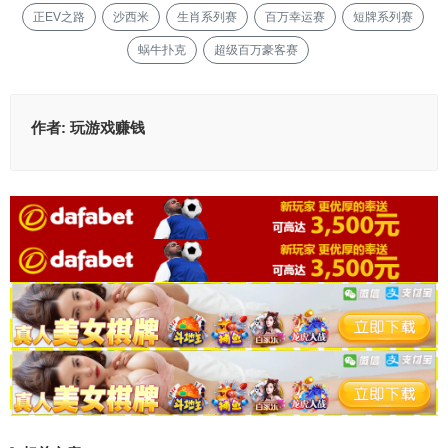
正EV之路
沙西米
生肖系列赛
百万幸运赛
短牌系列赛
蜗牛扑克
超级百万豪客赛
作者:
玩游戏赚钱