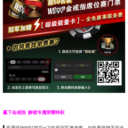
赢下金戒指
解锁专属荣耀特权
▌
直通现场WSOP百w刀保底冠军邀请赛，与世界级牌手同桌