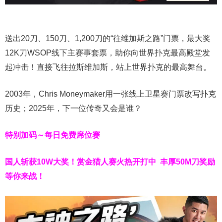
送出20刀、150刀、1,200刀的“往维加斯之路”门票，最大奖
12K刀WSOP线下主赛事套票，助你向世界扑克最高殿堂发
起冲击！直接飞往拉斯维加斯，站上世界扑克的最高舞台。
2003年，Chris Moneymaker用一张线上卫星赛门票改写扑克
历史；2025年，下一位传奇又会是谁？
特别加码～每日免费席位赛
国人斩获
10W
大奖！
赏金猎人赛火热开打中 丰厚50M刀奖励
等你来战！