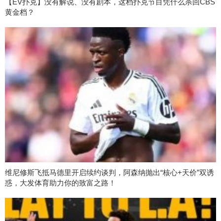
【EV扑克】没有解说、没有剧本，这档扑克节目凭什么杀回CBS
黄金档？
维尼修斯飞抵马德里开启续约谈判，阿森纳抛出“核心+天价”双诱
惑，大发体育助力你的致富之路！