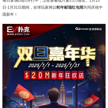
每日多场Day1开打中，卫星赛最低只要25刀报名。1月13
日-1月31日期间，全球玩家将以
蛇年献瑞红包雨
共同庆祝中
国新年！