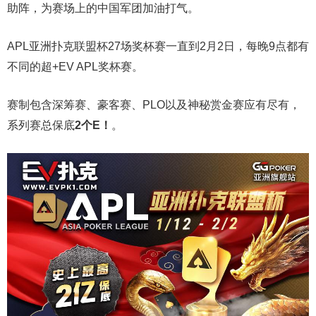
助阵，为赛场上的中国军团加油打气。
APL亚洲扑克联盟杯27场奖杯赛一直到2月2日，每晚9点都有
不同的超+EV APL奖杯赛。
赛制包含深筹赛、豪客赛、PLO以及神秘赏金赛应有尽有，
系列赛总保底
2个E！
。