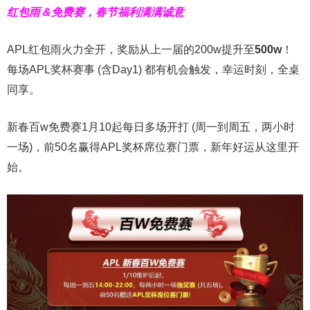
红包雨＆免费赛，春节福利满满诚意
APL红包雨火力全开，奖励从上一届的200w提升至
500w
！
每场APL奖杯赛事 (含Day1) 都有机会触发，幸运时刻，全桌
同享。
新春百w免费赛1月10起每日多场开打 (周一到周五，两小时
一场)，前50名赢得APL奖杯席位赛门票，新年好运从这里开
始。