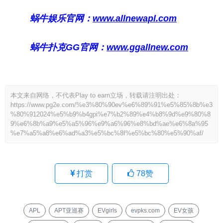
蜗牛娱乐官网：
www.allnewapl.com
蜗牛扑克GG官网：
www.ggallnew.com
本文来自网络，不代表Play to earn立场，转载请注明出处：
https://www.pg2e.com/%e3%80%90ev%e6%89%91%e5%85%8b%e3
%80%912024%e5%b9%b4gpi%e7%b2%89%e4%b8%9d%e9%80%8
9%e6%8b%a9%e5%a5%96%e9%a6%96%e8%bd%ae%e6%8a%95
%e7%a5%a8%e6%ad%a3%e5%bc%8f%e5%bc%80%e5%90%af/
打赏
78
赞
APL
APT亚巡赛
EVgirls
evpks.com
EV女孩