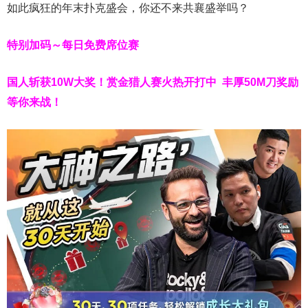
如此疯狂的年末扑克盛会，你还不来共襄盛举吗？
特别加码～每日免费席位赛
国人斩获
10W
大奖！
赏金猎人赛火热开打中 丰厚50M刀奖励
等你来战！