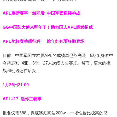
APL重磅赛事一触即发
中国军团迎接挑战
GG中国队大使来拜年了！
助力国人APL耀武扬威
APL奖杯赛荣耀征程
蛇年
红包雨
狂撒赛场
目前，中国军团在本届APL的成绩单已然亮眼：9场奖杯赛中
夺得1冠、4亚、3季，27人次闯入决赛桌。然而，更大的挑
战和机遇还在后头：
1月26日21:00
APL#17: 迷你主赛事
报名仅需388，保底奖励高达200w，一场性价比极高的盛