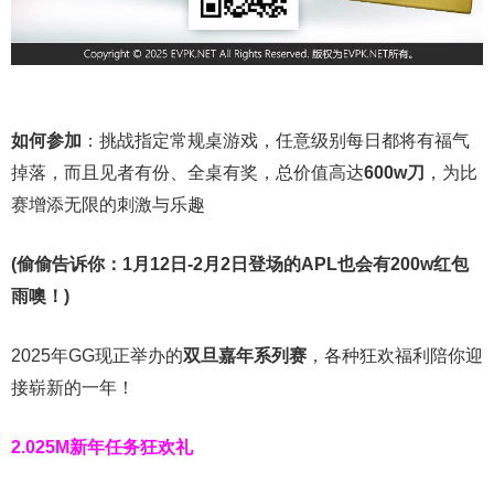
如何参加
：挑战指定常规桌游戏，任意级别每日都将有福气
掉落，而且见者有份、全桌有奖，总价值高达
600w刀
，为比
赛增添无限的刺激与乐趣
(偷偷告诉你：1月12日-2月2日登场的APL也会有200w红包
雨噢！)
2025年GG现正举办的
双旦嘉年系列赛
，各种狂欢福利陪你迎
接崭新的一年！
2.025M新年任务狂欢礼