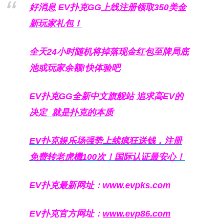
好消息 EV扑克GG上线注册领取350美金
新玩家礼包！
全天24小时随机将掉落现金红包至牌局底
池或玩家余额!快体验吧
EV扑克GG
全新中文旗舰站
追求高EV
的
决定
就是扑克的本质
EV扑克娱乐场强势上线疯狂送钱，注册
免费转老虎機100次！国际认证最安心！
EV扑克最新网址：
www.evpks.com
EV扑克官方网址：
www.evp86.com