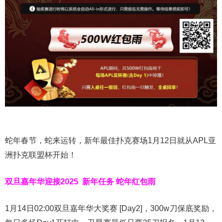
蛇年春节，蛇来运转，新年最佳扑克赛场1月12日就从APL亚
洲扑克联盟杯开始！
双旦嘉年华迎接2025
新年任务 蛇年红包雨
1月14日02:00双旦嘉年华大奖赛 [Day2]，300w刀保底奖励，