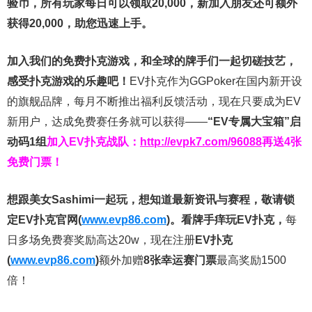
验币，所有玩家每日可以领取20,000，新加入朋友还可额外
获得20,000，助您迅速上手。
加入我们的免费扑克游戏，和全球的牌手们一起切磋技艺，
感受扑克游戏的乐趣吧！
EV扑克作为GGPoker在国内新开设
的旗舰品牌，每月不断推出福利反馈活动，现在只要成为EV
新用户，达成免费赛任务就可以获得——
“EV专属大宝箱”启
动码1组
加入EV扑克战队：
http://evpk7.com/96088
再送4张
免费门票！
想跟美女Sashimi一起玩，
想知道最新资讯与赛程，
敬请锁
定EV扑克官网(
www.evp86.com
)。
看牌手痒玩EV扑克，
每
日多场免费赛奖励高达20w，现在注册
EV扑克
(
www.evp86.com
)
额外加赠
8张幸运赛门票
最高奖励1500
倍！