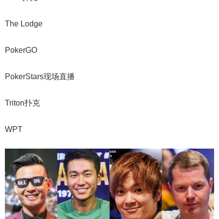
The Lodge
PokerGO
PokerStars现场直播
Triton扑克
WPT