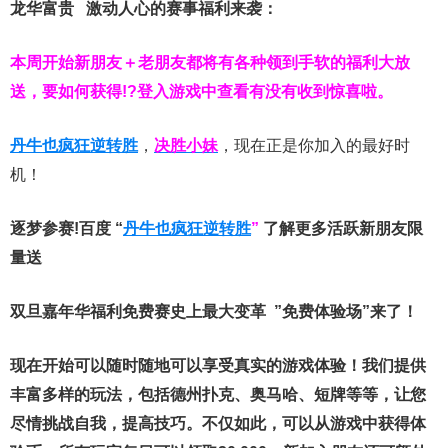
龙华富贵 激动人心的赛事福利来袭：
本周开始新朋友＋老朋友都将有各种领到手软的福利大放
送，要如何获得!?登入游戏中查看有没有收到惊喜啦。
丹牛也疯狂逆转胜
，
决胜小妹
，现在正是你加入的最好时
机！
逐梦参赛!百度 “
丹牛也疯狂逆转胜
”
了解更多
活跃新朋友限
量送
双旦嘉年华福利
免费赛史上最大变革
”免费体验场”来了！
现在开始可以随时随地可以享受真实的游戏体验！我们提供
丰富多样的玩法，包括德州扑克、奥马哈、短牌等等，让您
尽情挑战自我，提高技巧。不仅如此，
可以从游戏中获得体