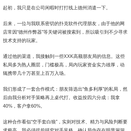
起初，我只是在公司闲暇时打打线上德州消遣一下。
后来，一位与我联系密切的扑克软件代理朋友，由于他的网
店常因“德州作弊器”等关键词被搜索到，所以吸引到不少寻求
技术支持的玩家。
通过他的渠道，我接触到一些XXK高额朋友局的信息。这些
私局多为熟人圈层，门槛极高，局内玩家资金实力雄厚，动
辄携带几十万甚至上百万入场。
我们形成了一套合作模式：朋友筛选出“鱼多利厚”的私局，然
后由我分析对手策略再上桌代打。收益按四六分成：我拿
40%，客户拿60%。
这种合作看似“空手套白狼”，实则对技术、精力与风险判断要
求极高，我必须提前研究对手风格，确认局内存在明显漏洞