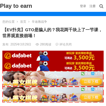
Play to earn
登录
注册
您的位置
首页
辛迪雅战争
【EV扑克】GTO是骗人的？我花两千块上了一节课，
世界观直接崩塌！
发布: 2025年3月29日
280
阅读
评论关闭