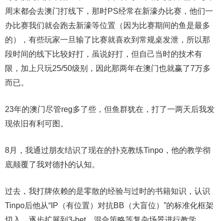
周末都会去澳门打线下，那时PS经常在新濠办比赛，他们一
办比赛我们就会跑去新濠等位置（因为比赛期间的鱼是最多
的），有些玩家一旦输了比赛就喜欢到常规桌发泄，所以那
段时间的线下比较好打，虽说好打，但自己当时的技术有
限，加上只玩25/50级别，因此那两年在澳门也就赢了7万多
而已。
23年的澳门尽管reg多了些，但鱼群犹在，打了一两天后我发
现依旧有利可图。
8月，我通过朋友结识了现在的扑克教练Tinpo，他的教学彻
底颠覆了我对德扑的认知。
过去，我打牌依赖的是零散的经验与过时的书籍知识，认识
Tinpo后他从“IP（有位置）对抗BB（大盲位）”的标准化框架
切入，逐步扩展到3-bet、混合策略等复杂场景进行教学。