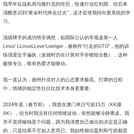
我早年征战私局与微扑克的经历，恰逢行业红利期，但后来
清醒意识到“黄金时代终会过去”，这才促使我转向更系统的学
习。
顶级牌手的成功绝非偶然，如国际公认的常规桌第一人
Linus‘ LLinusLLove’Loeliger，被称作“行走的GTO”，他的训
练强度近乎偏执（发烧时仍在计算对手诈唬组合数），这种
极致专注，唯有热爱才能驱动。
我一直认为，德州扑克对人的心态要求极高。打牌的过程
中，情绪的稳定性往往比技术本身更重要。
2024年底（春节前），我曾在澳门单日亏损15万（KK撞
AK），但当时我没有任何情绪波动，依然能够冷静离桌。我
并不觉得输钱是个问题，因为我清楚自己做出的决定是正确
的，只是结果不尽如人意而已。我始终相信盈利和亏损都是