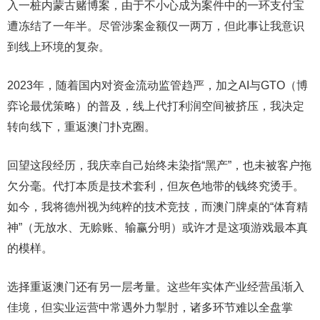
入一桩内蒙古赌博案，由于不小心成为案件中的一环支付宝
遭冻结了一年半。尽管涉案金额仅一两万，但此事让我意识
到线上环境的复杂。
2023年，随着国内对资金流动监管趋严，加之AI与GTO（博
弈论最优策略）的普及，线上代打利润空间被挤压，我决定
转向线下，重返澳门扑克圈。
回望这段经历，我庆幸自己始终未染指“黑产”，也未被客户拖
欠分毫。代打本质是技术套利，但灰色地带的钱终究烫手。
如今，我将德州视为纯粹的技术竞技，而澳门牌桌的“体育精
神”（无放水、无赊账、输赢分明）或许才是这项游戏最本真
的模样。
选择重返澳门还有另一层考量。这些年实体产业经营虽渐入
佳境，但实业运营中常遇外力掣肘，诸多环节难以全盘掌