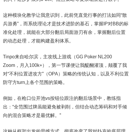
这种模块化教学让我意识到，此前凭直觉行事的打法如同“散
兵游勇”，而系统理论才是技术进阶的基石，掌握IP对BB的标
准化处理，就能在大部分翻后局面游刃有余，掌握翻后位置
的动态处理，才能构建盈利体系。
Tinpo来自哈尔滨，主攻线上游戏（GG Poker NL200
Zoom，月入100k+），第一节课便让我醍醐灌顶，颠覆了我
对“不利位置进攻方”（OPA）策略的传统认知，以及不利位置
防守方turn上各个范围的策略。
例如，在枪口位开池vs按钮位跟注的翻后场景中，教练指
出：“全范围过牌虽能避免被剥削，但结合动态筹码和对手倾
向的混合策略才是最优解。”
这种从框架出发的思维方式，彻底改变了我对扑克的底层理