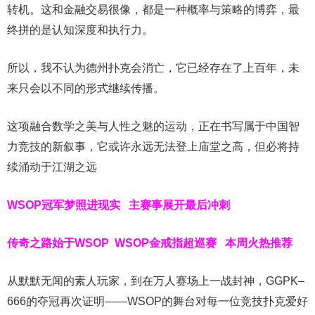
转机。这和金融交易很像，都是一种概率与策略的博弈，最
终拼的是认知深度和执行力。
所以，我不认为德州扑克会消亡，它已经存在了上百年，未
来只会以不同的形式继续传播。
这项融合数学之美与人性之魅的运动，正在书写属于中国智
力竞技的新叙事，它或许永远无法登上庙堂之高，但必将持
续涌动于江湖之远
WSOP冠军梦照进现实
主赛事展开最后冲刺
传奇之路始于WSOP
WSOP金戒指超巡赛
本周火热推荐
从默默无闻的素人玩家，到在万人赛场上一战封神，GGPK–
666的夺冠再次证明——WSOP的舞台对每一位竞技扑克爱好