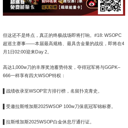
但这还不是终点，真正的终极战场即将打响。#18: WSOPC
超巡主赛事——本届最高规格、最具含金量的战役，即将在4
月1日02:00迎来Day 2。
高达1,000w刀的丰厚奖池蓄势待发，夺得冠军将与GGPK–
666一样享有四大WSOP特权：
▌战绩收录至WSOP官方排行榜，名留扑克青史。
▌受邀拉斯维加斯2025WSOP 100w刀保底冠军锦标赛。
▌拉斯维加斯2025WSOP白金休息厅通行证。