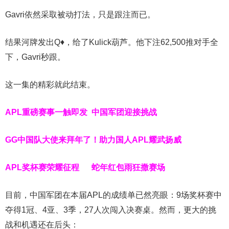
Gavri依然采取被动打法，只是跟注而已。
结果河牌发出Q♦，给了Kulick葫芦。他下注62,500推对手全
下，Gavri秒跟。
这一集的精彩就此结束。
APL重磅赛事一触即发
中国军团迎接挑战
GG中国队大使来拜年了！
助力国人APL耀武扬威
APL奖杯赛荣耀征程
蛇年
红包雨
狂撒赛场
目前，中国军团在本届APL的成绩单已然亮眼：9场奖杯赛中
夺得1冠、4亚、3季，27人次闯入决赛桌。然而，更大的挑
战和机遇还在后头：