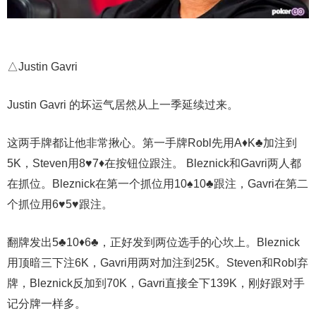
△Justin Gavri
Justin Gavri 的坏运气居然从上一季延续过来。
这两手牌都让他非常揪心。第一手牌Robl先用A♦K♣加注到
5K，Steven用8♥7♦在按钮位跟注。 Bleznick和Gavri两人都
在抓位。Bleznick在第一个抓位用10♠10♣跟注，Gavri在第二
个抓位用6♥5♥跟注。
翻牌发出5♣10♦6♣，正好发到两位选手的心坎上。Bleznick
用顶暗三下注6K，Gavri用两对加注到25K。Steven和Robl弃
牌，Bleznick反加到70K，Gavri直接全下139K，刚好跟对手
记分牌一样多。