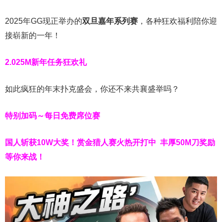
2025年GG现正举办的
双旦嘉年系列赛
，各种狂欢福利陪你迎
接崭新的一年！
2.025M新年任务狂欢礼
如此疯狂的年末扑克盛会，你还不来共襄盛举吗？
特别加码～每日免费席位赛
国人斩获
10W
大奖！
赏金猎人赛火热开打中 丰厚50M刀奖励
等你来战！