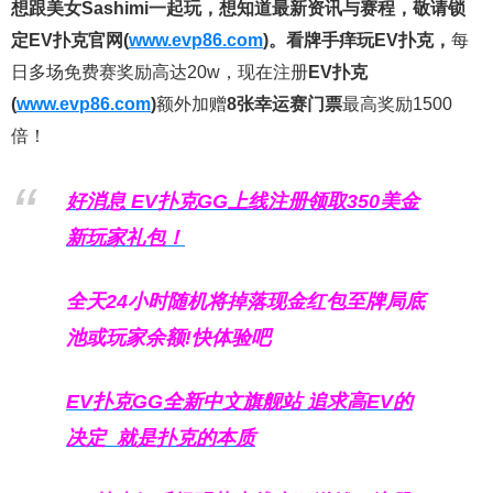
想跟美女Sashimi一起玩，
想知道最新资讯与赛程，
敬请锁
定EV扑克官网(
www.evp86.com
)。
看牌手痒玩EV扑克，
每
日多场免费赛奖励高达20w，现在注册
EV扑克
(
www.evp86.com
)
额外加赠
8张幸运赛门票
最高奖励1500
倍！
好消息 EV扑克GG上线注册领取350美金
新玩家礼包！
全天24小时随机将掉落现金红包至牌局底
池或玩家余额!快体验吧
EV扑克GG
全新中文旗舰站
追求高EV
的
决定
就是扑克的本质