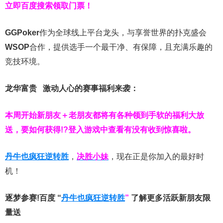
立即百度搜索领取门票！
GGPoker
作为全球线上平台龙头，与享誉世界的扑克盛会
WSOP
合作，提供选手一个最干净、有保障，且充满乐趣的
竞技环境。
龙华富贵 激动人心的赛事福利来袭：
本周开始新朋友＋老朋友都将有各种领到手软的福利大放
送，要如何获得!?登入游戏中查看有没有收到惊喜啦。
丹牛也疯狂逆转胜
，
决胜小妹
，现在正是你加入的最好时
机！
逐梦参赛!百度 “
丹牛也疯狂逆转胜
”
了解更多
活跃新朋友限
量送