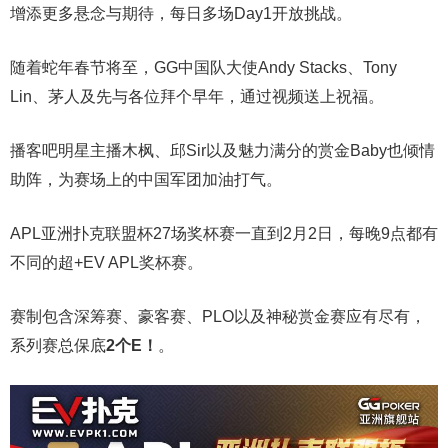
增添更多悬念与期待，每日多场Day1开放挑战。
随着蛇年春节将至，GG中国队大使Andy Stacks、Tony
Lin、茅人及先与各位拜个早年，通过视频送上祝福。
播客吧明星主播木枫、邱Sir以及魅力满分的赏金Baby也倾情
助阵，为赛场上的中国军团加油打气。
APL亚洲扑克联盟杯27场奖杯赛一直到2月2日，每晚9点都有
不同的超+EV APL奖杯赛。
赛制包含深筹赛、豪客赛、PLO以及神秘赏金赛应有尽有，
系列赛总保底
2个E！
。