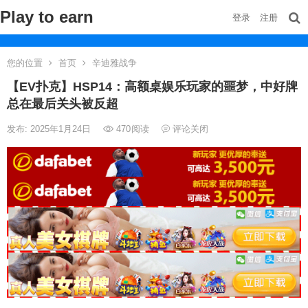
Play to earn
登录
注册
您的位置
首页
辛迪雅战争
【EV扑克】HSP14：高额桌娱乐玩家的噩梦，中好牌
总在最后关头被反超
发布: 2025年1月24日
470
阅读
评论关闭