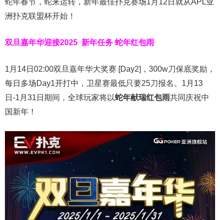
蛇年春节，蛇来运转，新年最佳扑克赛场1月12日就从APL亚
洲扑克联盟杯开始！
双旦嘉年华迎接2025
新年任务 蛇年红包雨
1月14日02:00双旦嘉年华大奖赛 [Day2]，300w刀保底奖励，
每日多场Day1开打中，卫星赛最低只要25刀报名。1月13
日-1月31日期间，全球玩家将以
蛇年献瑞红包雨
共同庆祝中
国新年！