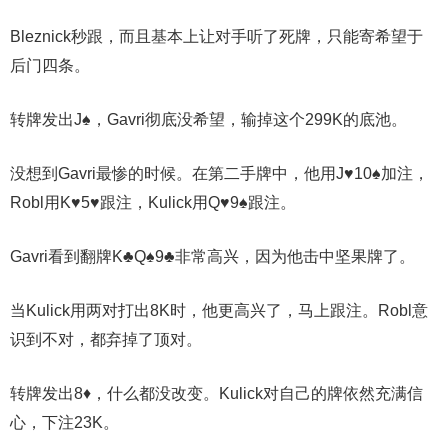
Bleznick秒跟，而且基本上让对手听了死牌，只能寄希望于
后门四条。
转牌发出J♠，Gavri彻底没希望，输掉这个299K的底池。
没想到Gavri最惨的时候。在第二手牌中，他用J♥10♠加注，
Robl用K♥5♥跟注，Kulick用Q♥9♠跟注。
Gavri看到翻牌K♣Q♠9♣非常高兴，因为他击中坚果牌了。
当Kulick用两对打出8K时，他更高兴了，马上跟注。Robl意
识到不对，都弃掉了顶对。
转牌发出8♦，什么都没改变。Kulick对自己的牌依然充满信
心，下注23K。