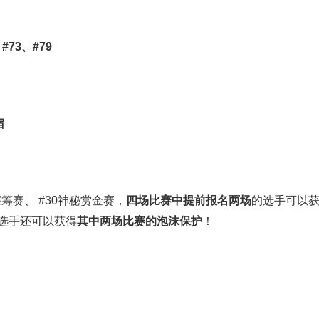
#73、#79
宿
深筹赛、
#30神秘赏金赛，
四场比赛中提前报名两场
的选手可以
选手还可以获得
其中两场比赛的泡沫保护
！