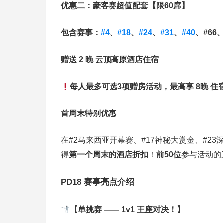
优惠二：豪客赛超值配套【限60席】
包含赛事：
#4
、
#18
、
#24
、
#31
、
#40
、#66、
赠送 2 晚 云顶高原酒店住宿
每人最多可选3项赠房活动，最高享 8晚 住
首周末特别优惠
在
#2
马来西亚开幕赛、#17神秘大赏金、#23
得
第一个周末的酒店折扣
！
前50位
参与活动的
PD18 赛事亮点介绍
【单挑赛 —— 1v1 王座对决！】