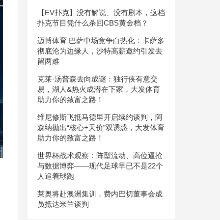
【EV扑克】没有解说、没有剧本，这档
扑克节目凭什么杀回CBS黄金档？
迈博体育 巴萨中场竞争白热化：卡萨多
彻底沦为边缘人，沙特高薪邀约引发去
留两难
克莱·汤普森去向成谜：独行侠有意交
易，湖人&热火成潜在下家，大发体育
助力你的致富之路！
维尼修斯飞抵马德里开启续约谈判，阿
森纳抛出“核心+天价”双诱惑，大发体育
助力你的致富之路！
世界杯战术观察：阵型流动、高位逼抢
与数据博弈——现代足球早已不是22个
人追着球跑
莱奥将赴澳洲集训，费内巴切董事会成
员抵达米兰谈判