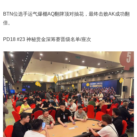
BTN位选手运气爆棚AQ翻牌顶对抽花，最终击败AK成功翻
倍。
PD18 #23 神秘赏金深筹赛晋级名单/座次