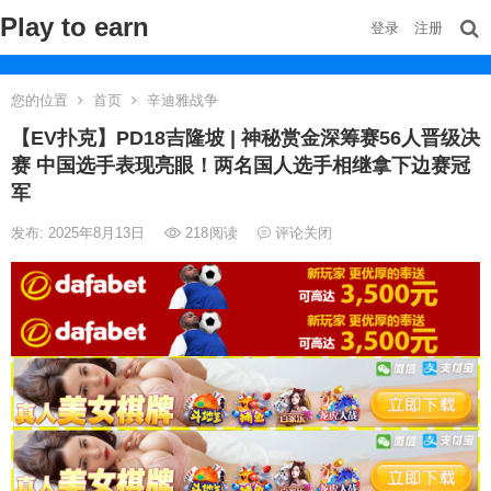
Play to earn
登录
注册
您的位置
首页
辛迪雅战争
【EV扑克】PD18吉隆坡 | 神秘赏金深筹赛56人晋级决
赛 中国选手表现亮眼！两名国人选手相继拿下边赛冠
军
发布: 2025年8月13日
218
阅读
评论关闭