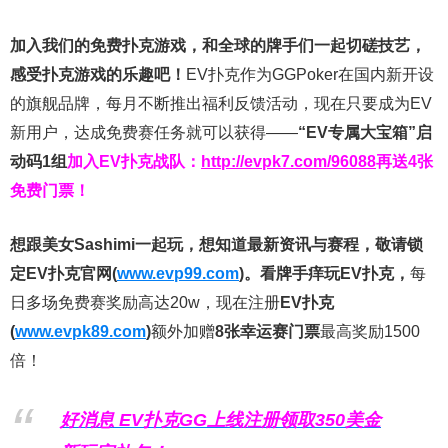
加入我们的免费扑克游戏，和全球的牌手们一起切磋技艺，
感受扑克游戏的乐趣吧！
EV扑克作为GGPoker在国内新开设
的旗舰品牌，每月不断推出福利反馈活动，现在只要成为EV
新用户，达成免费赛任务就可以获得——
“EV专属大宝箱”启
动码1组
加入EV扑克战队：
http://evpk7.com/96088
再送4张
免费门票！
想跟美女Sashimi一起玩，
想知道最新资讯与赛程，
敬请锁
定EV扑克官网(
www.evp99.com
)。
看牌手痒玩EV扑克，
每
日多场免费赛奖励高达20w，现在注册
EV扑克
(
www.evpk89.com
)
额外加赠
8张幸运赛门票
最高奖励1500
倍！
好消息 EV扑克GG上线注册领取350美金