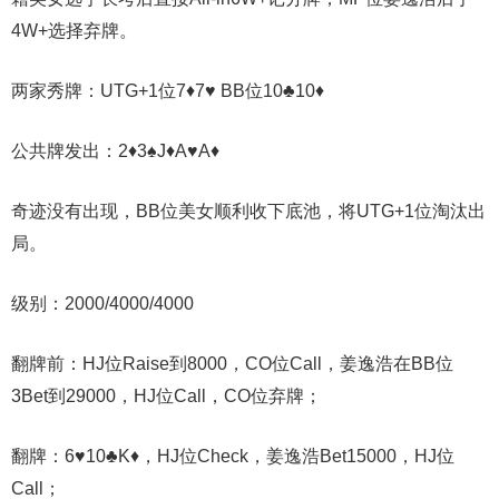
4W+选择弃牌。
两家秀牌：UTG+1位7♦7♥ BB位10♣10♦
公共牌发出：2♦3♠J♦A♥A♦
奇迹没有出现，BB位美女顺利收下底池，将UTG+1位淘汰出
局。
级别：2000/4000/4000
翻牌前：HJ位Raise到8000，CO位Call，姜逸浩在BB位
3Bet到29000，HJ位Call，CO位弃牌；
翻牌：6♥10♣K♦，HJ位Check，姜逸浩Bet15000，HJ位
Call；