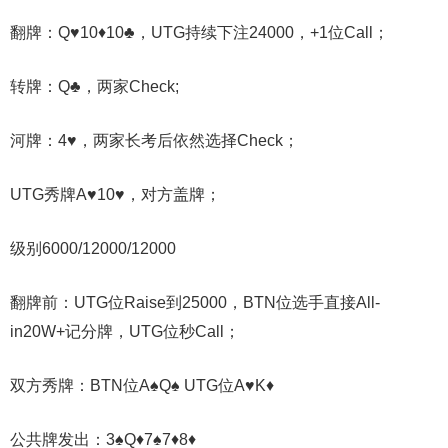
翻牌：Q♥10♦10♣，UTG持续下注24000，+1位Call；
转牌：Q♣，两家Check;
河牌：4♥，两家长考后依然选择Check；
UTG秀牌A♥10♥，对方盖牌；
级别6000/12000/12000
翻牌前：UTG位Raise到25000，BTN位选手直接All-
in20W+记分牌，UTG位秒Call；
双方秀牌：BTN位A♠Q♠ UTG位A♥K♦
公共牌发出：3♠Q♦7♠7♦8♦