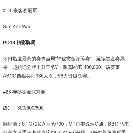
#18 豪客赛冠军
Sim Kok Wai
PD18 精彩牌局
今日热度最高的赛事当属“神秘赏金深筹赛”，延续赏金赛风
格，起始记分牌上升至4W，保底MYR 400,000。该赛事
ABCD四组共计386人次，56人晋级决赛。
#23 神秘赏金深筹赛
级别：300/600/600
翻牌前：UTG+1位All-in9700，MP位姜逸浩Call，BB位马来
籍美女选手长考后直接All-in6W+记分牌，MP位姜逸浩后手