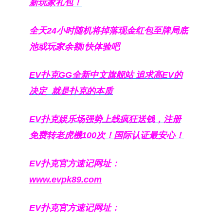
新玩家礼包！
全天24小时随机将掉落现金红包至牌局底
池或玩家余额!快体验吧
EV扑克GG
全新中文旗舰站
追求高EV
的
决定
就是扑克的本质
EV扑克娱乐场强势上线疯狂送钱，注册
免费转老虎機100次！国际认证最安心！
EV扑克官方速记网址：
www.evpk89.com
EV扑克官方速记网址：