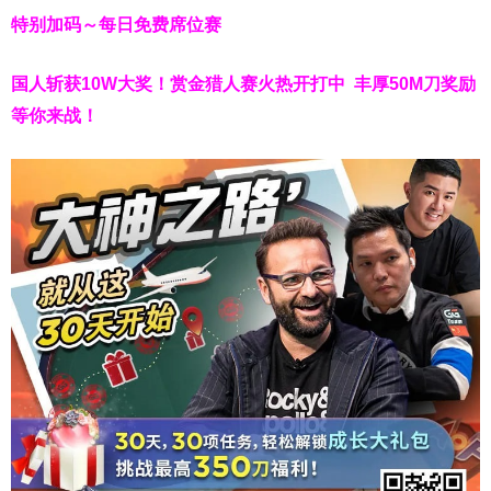
特别加码～每日免费席位赛
国人斩获
10W
大奖！
赏金猎人赛火热开打中 丰厚50M刀奖励
等你来战！