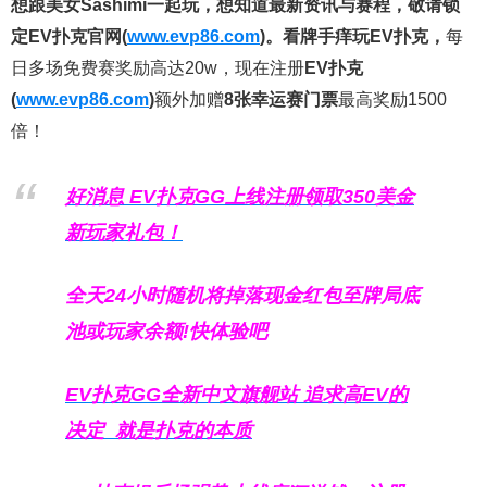
想跟美女Sashimi一起玩，
想知道最新资讯与赛程，
敬请锁
定EV扑克官网(
www.evp86.com
)。
看牌手痒玩EV扑克，
每
日多场免费赛奖励高达20w，现在注册
EV扑克
(
www.evp86.com
)
额外加赠
8张幸运赛门票
最高奖励1500
倍！
好消息 EV扑克GG上线注册领取350美金
新玩家礼包！
全天24小时随机将掉落现金红包至牌局底
池或玩家余额!快体验吧
EV扑克GG
全新中文旗舰站
追求高EV
的
决定
就是扑克的本质