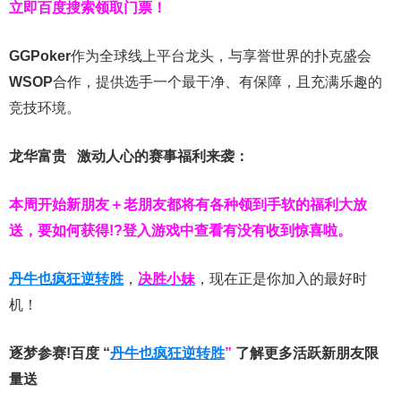
立即百度搜索领取门票！
GGPoker
作为全球线上平台龙头，与享誉世界的扑克盛会
WSOP
合作，提供选手一个最干净、有保障，且充满乐趣的
竞技环境。
龙华富贵 激动人心的赛事福利来袭：
本周开始新朋友＋老朋友都将有各种领到手软的福利大放
送，要如何获得!?登入游戏中查看有没有收到惊喜啦。
丹牛也疯狂逆转胜
，
决胜小妹
，现在正是你加入的最好时
机！
逐梦参赛!百度 “
丹牛也疯狂逆转胜
”
了解更多
活跃新朋友限
量送