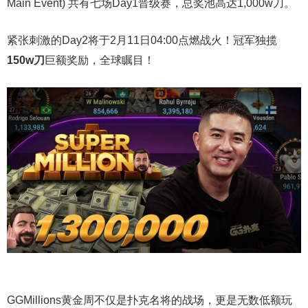
Main Event) 共有七场Day1晋级赛，总奖池高达1,000w刀。
紧张刺激的Day2将于2月11日04:00点燃战火！冠军独揽
150w刀
巨额奖励，全球瞩目！
GGMillions黄金周不仅是扑克名将的战场，更是无数低额玩