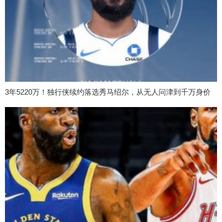
3年5220万！独行侠续约落选秀马绍尔，从无人问津到千万身价