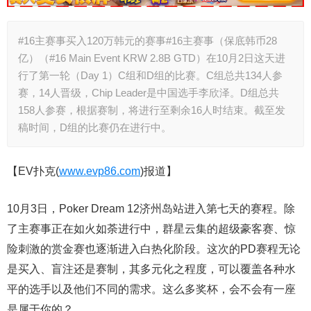
#16主赛事买入120万韩元的赛事#16主赛事（保底韩币28
亿）（#16 Main Event KRW 2.8B GTD）在10月2日这天进
行了第一轮（Day 1）C组和D组的比赛。C组总共134人参
赛，14人晋级，Chip Leader是中国选手李欣泽。D组总共
158人参赛，根据赛制，将进行至剩余16人时结束。截至发
稿时间，D组的比赛仍在进行中。
【EV扑克(
www.evp86.com
)报道】
10月3日，Poker Dream 12济州岛站进入第七天的赛程。除
了主赛事正在如火如荼进行中，群星云集的超级豪客赛、惊
险刺激的赏金赛也逐渐进入白热化阶段。这次的PD赛程无论
是买入、盲注还是赛制，其多元化之程度，可以覆盖各种水
平的选手以及他们不同的需求。这么多奖杯，会不会有一座
是属于你的？