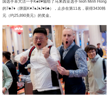
国选手卓大洁一手K♠8♥输给了马来西亚选手Teoh Minh Hong
的7♣7♦（牌面K♥7♠J♦J♥6♣），止步在第11名，获得3430韩
元（约25,890美元）的奖金。