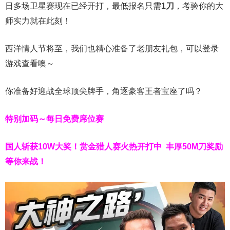
日多场卫星赛现在已经开打，最低报名只需
1刀
，考验你的大
师实力就在此刻！
西洋情人节将至，我们也精心准备了老朋友礼包，可以登录
游戏查看噢～
你准备好迎战全球顶尖牌手，角逐豪客王者宝座了吗？
特别加码～每日免费席位赛
国人斩获
10W
大奖！
赏金猎人赛火热开打中 丰厚50M刀奖励
等你来战！