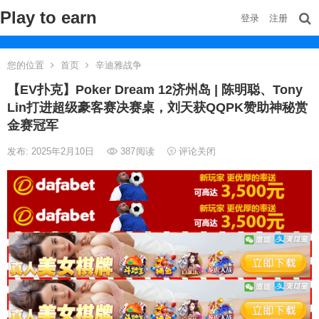
Play to earn
登录
注册
您的位置
首页
辛迪雅战争
【EV扑克】Poker Dream 12济州岛 | 陈明聪、Tony
Lin打进超级豪客赛决赛桌，刘天获QQPK赞助神秘赏
金赛冠军
发布: 2025年2月10日
387
阅读
评论关闭