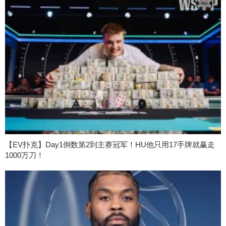
【EV扑克】Day1倒数第2到主赛冠军！HU他只用17手牌就赢走
1000万刀！