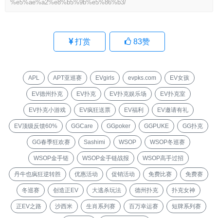
%e5%ae%a2%e8%b5%9b%e5%86%b3/
打赏
83
赞
APL
APT亚巡赛
EVgirls
evpks.com
EV女孩
EV德州扑克
EV扑克
EV扑克娱乐场
EV扑克室
EV扑克小游戏
EV疯狂送票
EV福利
EV邀请有礼
EV顶级反馈60%
GGCare
GGpoker
GGPUKE
GG扑克
GG春季狂欢赛
Sashimi
WSOP
WSOP冬巡赛
WSOP金手链
WSOP金手链战报
WSOP高手过招
丹牛也疯狂逆转胜
优惠活动
促销活动
免费比赛
免费赛
冬巡赛
创造正EV
大逃杀玩法
德州扑克
扑克女神
正EV之路
沙西米
生肖系列赛
百万幸运赛
短牌系列赛