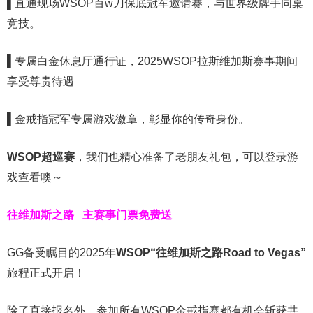
▌
直通现场WSOP百w刀保底冠军邀请赛，与世界级牌手同桌
竞技。
▌
专属白金休息厅通行证，2025WSOP拉斯维加斯赛事期间
享受尊贵待遇
▌
金戒指冠军专属游戏徽章，彰显你的传奇身份。
WSOP超巡赛
，我们也精心准备了老朋友礼包，可以登录游
戏查看噢～
往维加斯之路
主赛事门票免费送
GG备受瞩目的2025年
WSOP“往维加斯之路Road to Vegas”
旅程正式开启！
除了直接报名外，参加所有WSOP金戒指赛都有机会斩获共