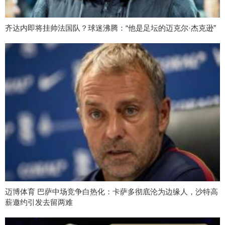
齐达内即将挂帅法国队？球迷沸腾：“他是足坛的迈克尔·杰克逊”
迈博体育 巴萨中场竞争白热化：卡萨多彻底沦为边缘人，沙特高
薪邀约引发去留两难