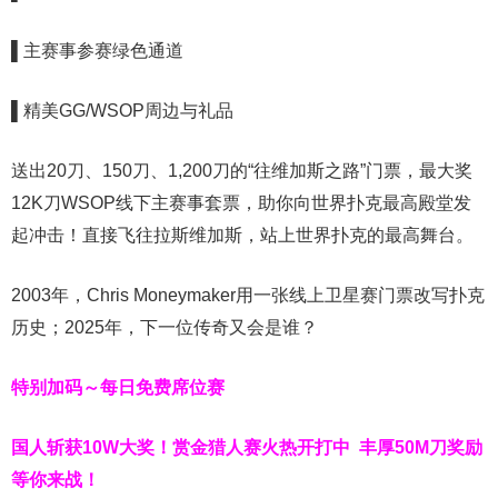
▌主赛事参赛绿色通道
▌精美GG/WSOP周边与礼品
送出20刀、150刀、1,200刀的“往维加斯之路”门票，最大奖
12K刀WSOP线下主赛事套票，助你向世界扑克最高殿堂发
起冲击！直接飞往拉斯维加斯，站上世界扑克的最高舞台。
2003年，Chris Moneymaker用一张线上卫星赛门票改写扑克
历史；2025年，下一位传奇又会是谁？
特别加码～每日免费席位赛
国人斩获
10W
大奖！
赏金猎人赛火热开打中 丰厚50M刀奖励
等你来战！