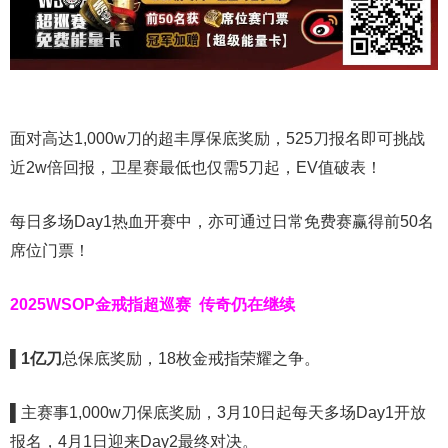
面对高达1,000w刀的超丰厚保底奖励，525刀报名即可挑战
近2w倍回报，卫星赛最低也仅需5刀起，EV值破表！
每日多场Day1热血开赛中，亦可通过日常免费赛赢得前50名
席位门票！
2025WSOP金戒指超巡赛
传奇仍在继续
▌
1亿刀
总保底奖励，18枚金戒指荣耀之争。
▌
主赛事1,000w刀保底奖励，3月10日起每天多场Day1开放
报名，4月1日迎来Day2最终对决。