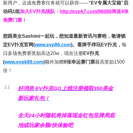
新用户，达成免费赛任务就可以获得——
“EV专属大宝箱”启
动码1组
加入EV扑克战队：
http://evpk7.com/96088
再送4张
免费门票！
想跟美女Sashimi一起玩，
想知道最新资讯与赛程，
敬请锁
定EV扑克官网(
www.evp86.com
)。
看牌手痒玩EV扑克，
每
日多场免费赛奖励高达20w，现在注册
EV扑克
(
www.evpk89.com
)
额外加赠
8张幸运赛门票
最高奖励1500
倍！
好消息 EV扑克GG上线注册领取350美金
新玩家礼包！
全天24小时随机将掉落现金红包至牌局底
池或玩家余额!快体验吧