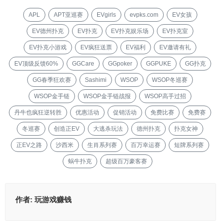
APL
APT亚巡赛
EVgirls
evpks.com
EV女孩
EV德州扑克
EV扑克
EV扑克娱乐场
EV扑克室
EV扑克小游戏
EV疯狂送票
EV福利
EV邀请有礼
EV顶级反馈60%
GGCare
GGpoker
GGPUKE
GG扑克
GG春季狂欢赛
Sashimi
WSOP
WSOP冬巡赛
WSOP金手链
WSOP金手链战报
WSOP高手过招
丹牛也疯狂逆转胜
优惠活动
促销活动
免费比赛
免费赛
冬巡赛
创造正EV
大逃杀玩法
德州扑克
扑克女神
正EV之路
沙西米
生肖系列赛
百万幸运赛
短牌系列赛
蜗牛扑克
超级百万豪客赛
作者:
玩游戏赚钱