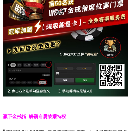
赢下金戒指
解锁专属荣耀特权