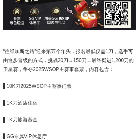
“往维加斯之路”迎来第五个年头，报名最低仅需1刀，选手可
由逐步晋级的方式，挑战20刀→150刀→最终挺进1,200刀的
卫星赛，争夺2025WSOP主赛事套票，内容包含：
▌
10K刀2025WSOP主赛事门票
▌1K刀酒店住宿
▌1K刀旅游基金
▌GG专属VIP休息厅