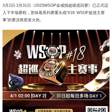
3月2日-3月31日《2025WSOP金戒指超级巡回赛》已正式迈
入下半场赛程，意味着系列赛重头戏“#18: WSOP超巡主赛
事”的赛况将愈发火热。