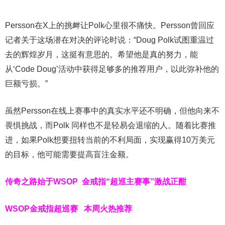
Persson在X上的挑衅让Polk心里很不痛快。Persson曾回应
记者关于这场潜在对决的评论时说：“Doug Polk试图重温过
去的辉煌岁月，这挺有意思的。希望他是真的努力，能
从‘Code Doug’活动中获得足够多的推荐用户，以此弥补他的
巨额亏损。”
虽然Persson在线上赛事中的真实水平还不明确，但他向来不
畏惧挑战，而Polk 同样也不是轻易会退缩的人。随着比赛推
进，如果Polk想要扭转当前的不利局面，实现赢得10万美元
的目标，他可能需要提高盲注金额。
传奇之路始于WSOP
金戒指“超巡主赛事”激战正酣
WSOP金戒指超巡赛
本周火热推荐