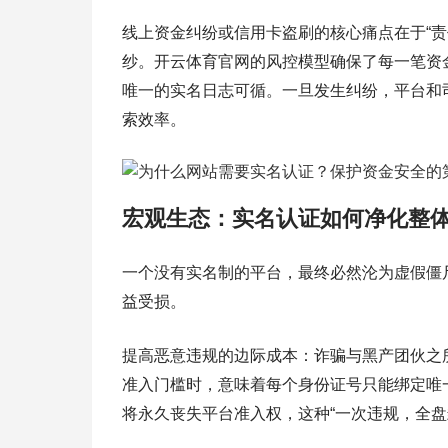
线上资金纠纷或信用卡盗刷的核心痛点在于“
纱。开云体育官网的风控模型确保了每一笔资
唯一的实名日志可循。一旦发生纠纷，平台和
索效率。
宏观生态：实名认证如何净化整
一个没有实名制的平台，最终必然沦为虚假僵
益受损。
提高恶意违规的边际成本：诈骗与黑产团伙之
准入门槛时，意味着每个身份证号只能绑定唯
将永久丧失平台准入权，这种“一次违规，全盘