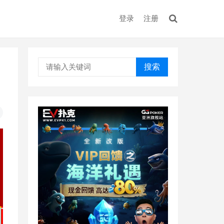
登录
注册
搜索