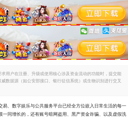
要求用户在注册、升级或使用核心涉及资金流动的功能时，提交能
权威数据源（如公安部接口、银行征信系统）或生物识别进行交叉
交易、数字娱乐与公共服务平台已经全方位嵌入日常生活的每一
模一同增长的，还有账号暗网盗用、黑产资金诈骗、以及虚假洗