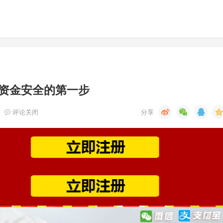
资金安全的第一步
评论关闭