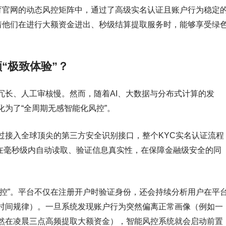
体育官网的动态风控矩阵中，通过了高级实名认证且账户行为稳定
味着他们在进行大额资金进出、秒级结算提取服务时，能够享受绿
“极致体验”？
冗长、人工审核慢。然而，随着AI、大数据与分布式计算的发
为了“全周期无感智能化风控”。
过接入全球顶尖的第三方安全识别接口，整个KYC实名认证流程
可在毫秒级内自动读取、验证信息真实性，在保障金融级安全的同
风控”。平台不仅在注册开户时验证身份，还会持续分析用户在平
时间规律）。一旦系统发现账户行为突然偏离正常画像（例如一
然在凌晨三点高频提取大额资金），智能风控系统就会启动前置