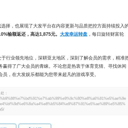
戏选择，也展现了大发平台在内容更新与品质把控方面持续投入
10%输额返还，高达1,875元。
大发幸运转盘
，每日旋转财富轮
直处于行业领先地位，深耕亚太地区，深刻了解会员的需求，精准
务赢得了广大会员的青睐。不论您是热衷于体育竞猜、寻找休闲
会员，在大发娱乐都能为您带来超凡的游戏享受。
出处：
0%e4%b9%88%e7%bd%91%e7%ab%99%e9%9c%80%e8%a6%81%e5%ae%9e
%e4%bf%9d%e6%8a%a4%e8%b5%84%e9%87%91%e5%ae%89%e5%85%
5/