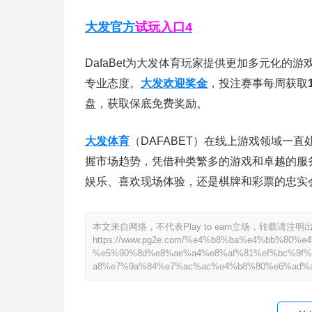
大发官
方
试玩入口4
DafaBet
为大发体育玩家提供更加多元化的游
专业态度。
大发欢迎奖金
，投注赛事每周获取
盘，获取保底免费奖励。
大发体育
（DAFABET）在线上游戏领域一
握市场趋势，凭借种类繁多的游戏和卓越的服
娱乐、喜欢现场体验，还是棋牌和彩票的忠实
本文来自网络，不代表Play to earn立场，转载请注明
https://www.pg2e.com/%e4%b8%ba%e4%bb%8
%e5%90%8d%e8%ae%a4%e8%af%81%ef%bc%9f
a8%e7%9a%84%e7%ac%ac%e4%b8%80%e6%ad%a