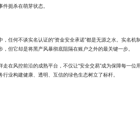
事件扼杀在萌芽状态。
中，任何不谈实名认证的“资金安全承诺”都是无源之水。实名机
步，但它却是将黑产风暴彻底阻隔在账户之外的最关键一步。
样走在风控前沿的成熟平台，不仅让“安全交易”成为保障每一位
务行业构建健康、透明、互信的绿色生态树立了标杆。