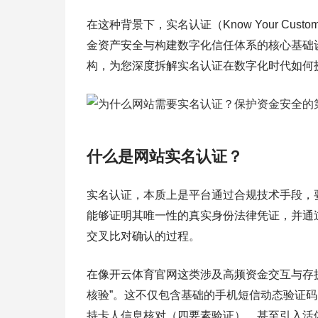
在这种背景下，实名认证（Know Your Cus
金资产安全与构建数字化信任体系的核心基础
构，为您深度拆解实名认证在数字化时代如何扮
什么是网站实名认证？
实名认证，本质上是平台通过合规技术手段，
能够证明其唯一性的真实身份法律凭证，并通
交叉比对确认的过程。
在像开云体育官网这类涉及高频资金交互与存
核验”。这不仅包含基础的手机短信动态验证码
持卡人信息核对（四要素验证），甚至引入活