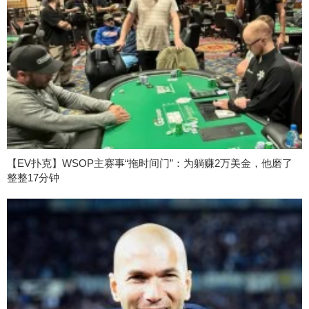
【EV扑克】WSOP主赛事“拖时间门”：为躺赚2万美金，他磨了
整整17分钟