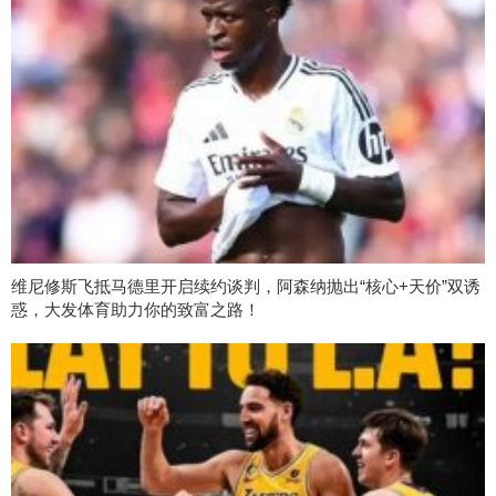
维尼修斯飞抵马德里开启续约谈判，阿森纳抛出“核心+天价”双诱
惑，大发体育助力你的致富之路！