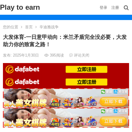
Play to earn
登录
注册
您的位置
首页
辛迪雅战争
大发体育-一日意甲动向：米兰矛盾完全没必要，大发
助力你的致富之路！
发布: 2025年1月30日
395
阅读
评论关闭