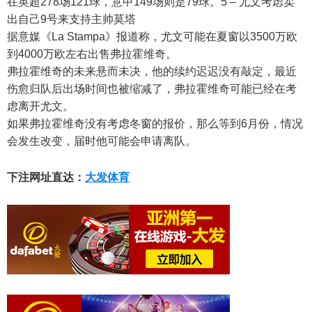
在英超278场121球，意甲149场则是79球。5 – 尤文考虑卖
出自己9号来支持主帅莫塔
据意媒《La Stampa》报道称，尤文可能在夏窗以3500万欧
到4000万欧左右出售弗拉霍维奇。
弗拉霍维奇的未来悬而未决，他的续约迟迟没有敲定，最近
伤愈归队后出场时间也被缩减了，弗拉霍维奇可能已经在考
虑离开尤文。
如果弗拉霍维奇没有考虑冬窗的报价，那么等到6月份，情况
会发生改变，届时他可能会申请离队。
下注网址直达：
大发体育