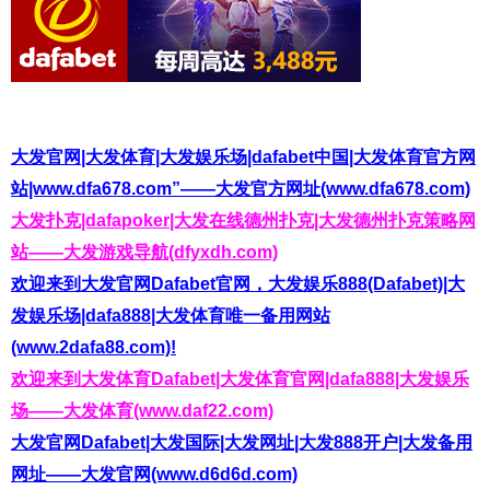
大发官网|大发体育|大发娱乐场|dafabet中国|大发体育官方网
站|www.dfa678.com”——大发官方网址(www.dfa678.com)
大发扑克|dafapoker|大发在线德州扑克|大发德州扑克策略网
站——大发游戏导航(dfyxdh.com)
欢迎来到大发官网Dafabet官网，大发娱乐888(Dafabet)|大
发娱乐场|dafa888|大发体育唯一备用网站
(www.2dafa88.com)!
欢迎来到大发体育Dafabet|大发体育官网|dafa888|大发娱乐
场——大发体育(www.daf22.com)
大发官网Dafabet|大发国际|大发网址|大发888开户|大发备用
网址——大发官网(www.d6d6d.com)