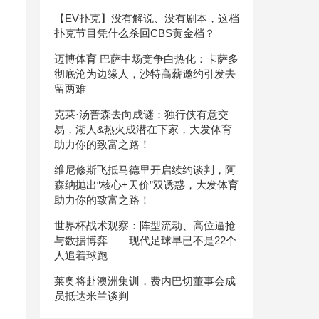
【EV扑克】没有解说、没有剧本，这档
扑克节目凭什么杀回CBS黄金档？
迈博体育 巴萨中场竞争白热化：卡萨多
彻底沦为边缘人，沙特高薪邀约引发去
留两难
克莱·汤普森去向成谜：独行侠有意交
易，湖人&热火成潜在下家，大发体育
助力你的致富之路！
维尼修斯飞抵马德里开启续约谈判，阿
森纳抛出“核心+天价”双诱惑，大发体育
助力你的致富之路！
世界杯战术观察：阵型流动、高位逼抢
与数据博弈——现代足球早已不是22个
人追着球跑
莱奥将赴澳洲集训，费内巴切董事会成
员抵达米兰谈判