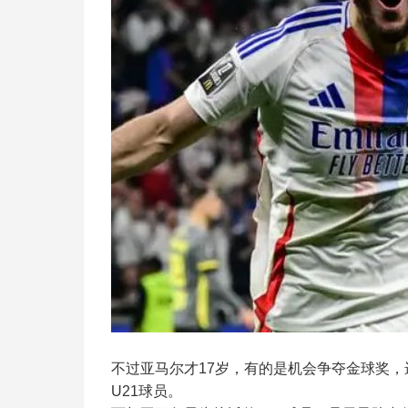
不过亚马尔才17岁，有的是机会争夺金球奖
U21球员。