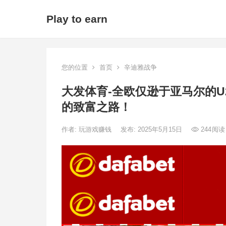
Play to earn
您的位置
首页
辛迪雅战争
大发体育-全欧仅逊于亚马尔的
的致富之路！
作者:
玩游戏赚钱
发布: 2025年5月15日
244
阅读