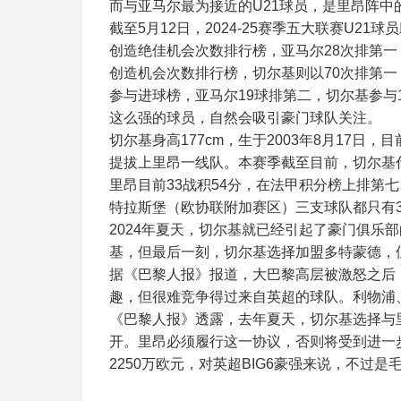
而与亚马尔最为接近的U21球员，是里昂阵中
截至5月12日，2024-25赛季五大联赛U2
创造绝佳机会次数排行榜，亚马尔28次排第一
创造机会次数排行榜，切尔基则以70次排第一
参与进球榜，亚马尔19球排第二，切尔基参与
这么强的球员，自然会吸引豪门球队关注。
切尔基身高177cm，生于2003年8月17日，
提拔上里昂一线队。本赛季截至目前，切尔基代
里昂目前33战积54分，在法甲积分榜上排第
特拉斯堡（欧协联附加赛区）三支球队都只有
2024年夏天，切尔基就已经引起了豪门俱乐
基，但最后一刻，切尔基选择加盟多特蒙德，
据《巴黎人报》报道，大巴黎高层被激怒之后
趣，但很难竞争得过来自英超的球队。利物浦
《巴黎人报》透露，去年夏天，切尔基选择与里
开。里昂必须履行这一协议，否则将受到进一
2250万欧元，对英超BIG6豪强来说，不过