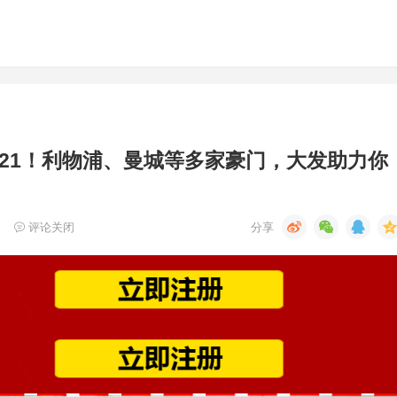
U21！利物浦、曼城等多家豪门，大发助力你
评论关闭