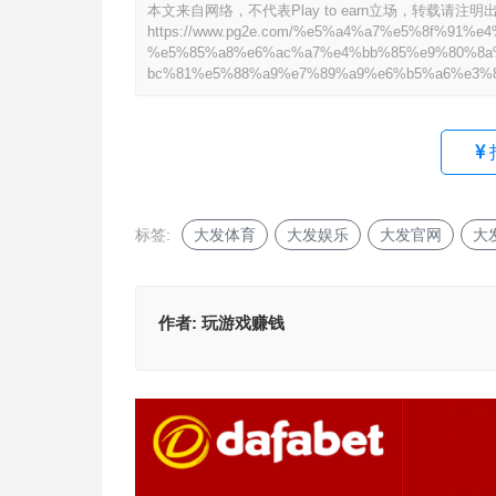
本文来自网络，不代表Play to earn立场，转载请注明
https://www.pg2e.com/%e5%a4%a7%e5%8f%91%e
%e5%85%a8%e6%ac%a7%e4%bb%85%e9%80%8a
bc%81%e5%88%a9%e7%89%a9%e6%b5%a6%e3%8
标签:
大发体育
大发娱乐
大发官网
大
作者:
玩游戏赚钱