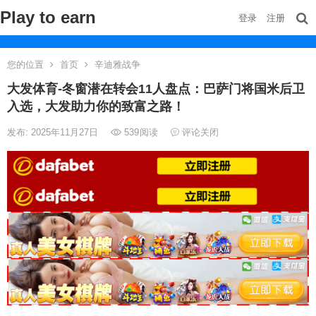
Play to earn
登录
注册
您的位置
首页
辛迪雅战争
大发体育-冬窗潜在转会11人盘点：巴萨门将国米后卫
入选，大发助力你的致富之路！
发布: 2025年11月27日
539
阅读
评论关闭