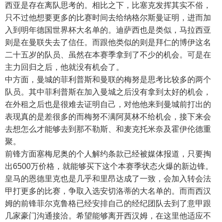
西亚是存在离队思考的。相比之下，比塞克发挥其实不俗，
只不过他想要更多的比赛时间去给纳格尔斯曼证明，进而加
入到明年德国世界杯大名单的。迪萨西也是类似，马拉西亚
则是在曼联失去了信任。而跟他类似的则是拜仁的博伊这名
二十五岁的队员、虽然在本赛季拿到了不少的机会。可是在
主力回归之后，他就没有机会了。
中方面，曼城的菲利普斯和曼联的梅努是思考比较多的两个
队员。其中菲利普斯在加入曼城之后没有拿到太好的机会，
在外租之后也是很难去证明自己，对他他来到曼城前打出的
表现真的是差很多的而梅努不满阿莫林不给机会，接下来会
去想怎么才能够去到那不勒斯、和麦克托米奈及霍伊伦德重
聚。
前锋方面塞梅尼奥的个人解约条款已经被媒体报道，只要掏
出6500万价格，就能够买下这个本赛季状态火爆的新边锋。
皇马的恩德里克也是几乎和里昂达成了一致，会加入转会法
甲打更多的比赛，争取入选安切洛蒂的大名单的。而而西汉
姆的前锋菲尔克鲁格已经安排自己的经纪团队去到了意甲跟
几家豪门沟通接洽。希望能够离开西汉姆，在这里他适应不