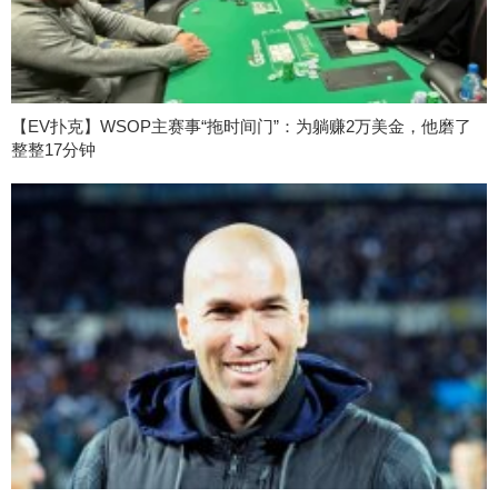
【EV扑克】WSOP主赛事“拖时间门”：为躺赚2万美金，他磨了
整整17分钟