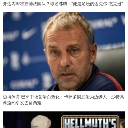
齐达内即将挂帅法国队？球迷沸腾：“他是足坛的迈克尔·杰克逊”
迈博体育 巴萨中场竞争白热化：卡萨多彻底沦为边缘人，沙特高
薪邀约引发去留两难