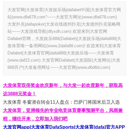
大发官网|大发体育|大发娱乐场|dafabet中国|大发体育官方网
站|www.dfa678.com”——大发官方网址(www.dfa678.com)
大发扑克|dafapoker|大发在线德州扑克|大发德州扑克策略网
站——大发游戏导航(dfyxdh.com) 欢迎来到大发官网
Dafabet官网，大发娱乐888(Dafabet)|大发娱乐场|dafa888|大
发体育唯一备用网站(www.2dafa88.com)! 欢迎来到大发体育
Dafabet|大发体育官网|dafa888|大发娱乐场——大发体育
(www.daf22.com) 大发官网Dafabet|大发国际|大发网址|大发
888开户|大发备用网址——大发官网(www.d6d6d.com)
大发体育双倍奖金欢庆新年，与大发一起欢度新年，获取高
达3888元奖金！
大发体育 冬窗潜在转会11人盘点：巴萨门将国米后卫入选
大发体育，亚洲领先的专业电竞体育赛事预测平台，风雨兼
程，继往开来，立即加入我们吧
大发官网app|大发体育DafaSports|大发体育(dafa)官方APP