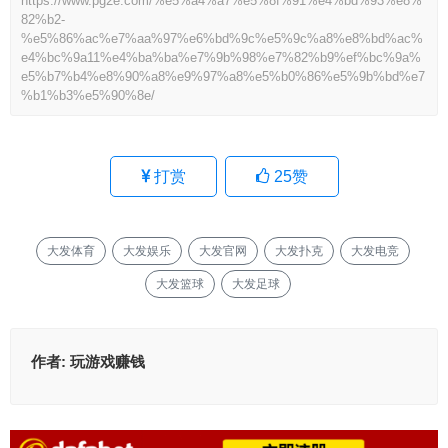
https://www.pg2e.com/%e5%a4%a7%e5%8f%91%e4%bd%93%e8%
82%b2-
%e5%86%ac%e7%aa%97%e6%bd%9c%e5%9c%a8%e8%bd%ac%
e4%bc%9a11%e4%ba%ba%e7%9b%98%e7%82%b9%ef%bc%9a%
e5%b7%b4%e8%90%a8%e9%97%a8%e5%b0%86%e5%9b%bd%e7
%b1%b3%e5%90%8e/
打赏
25
赞
大发体育
大发娱乐
大发官网
大发扑克
大发电竞
大发篮球
大发足球
作者:
玩游戏赚钱