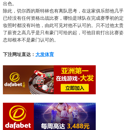
出色。
除此，切尔西的斯特林也有离队思考，在这家俱乐部他几乎
已经没有任何资格出战比赛，哪怕是球队在完成赛季初的定
妆照时都没有叫他，由此可见对他不认可的。只不过他太贵
了薪资之高几乎是只有豪门可给的起，可他目前打出比赛姿
态却根本不是豪门认可的。
下注网址直达：
大发体育