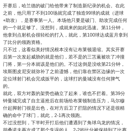
开赛后，哈兰德的破门给他带来了制造新纪录的机会。在此
之前，他只用了不到100场就完成了独造99球的成就（进球
+助攻），是赛事第一人。本场他只要是破门、助攻完成任何
的一个就足够了。没想到，成就来的如此迅速。第11分钟，
他拿到点射机会很轻松的打入，就此，第100球达成蓝月拿到
了比分的领跑资格。
只不过，这看似美好情况根本没有让布莱顿退缩。其实开赛
后第一次发起威胁的就是他们，若不是的三笘薫被吹了冲撞
门将，第一分本就该是他们的。不过这倒是没啥第21分钟，
埃斯图皮尼安就弥补了之前遗憾，他们靠在禁区边缘的一次
定位球射门机会完成扳平的，这球打的曼城没有任何脾气
的。
就此，双方对轰的架势也确立了起来，谁也不拦着。第39分
钟曼城完成了自主逼抢后在前场给布莱顿制造压力，马尔穆
什起脚射门很是出色，在对方后卫了拦阻的情况下还是很精
确的命中了球门，就此，2-1再次领跑。
不过没想到，下半时开打后他们遭遇到了角球乌龙的情况，
胡桑诺夫再次成了那个失误的人，2-2的比分被保持到了比赛