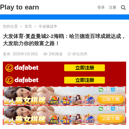
Play to earn
登录
注册
您的位置
首页
辛迪雅战争
大发体育-复盘曼城2-2海鸥：哈兰德造百球成就达成，
大发助力你的致富之路！
发布: 2025年3月18日
256
阅读
评论关闭