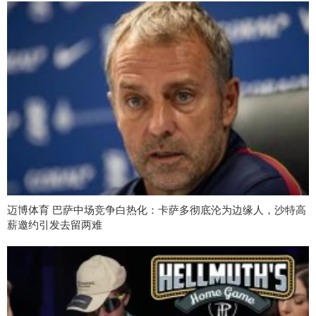
迈博体育 巴萨中场竞争白热化：卡萨多彻底沦为边缘人，沙特高
薪邀约引发去留两难