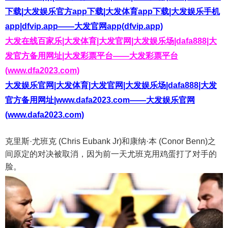
下载|大发娱乐官方app下载|大发体育app下载|大发娱乐手机
app|dfvip.app——大发官网app(dfvip.app)
大发在线百家乐|大发体育|大发官网|大发娱乐场|dafa888|大
发官方备用网址|大发彩票平台——大发彩票平台
(www.dfa2023.com)
大发娱乐官网|大发体育|大发官网|大发娱乐场|dafa888|大发
官方备用网址|www.dafa2023.com——大发娱乐官网
(www.dafa2023.com)
克里斯·尤班克 (Chris Eubank Jr)和康纳·本 (Conor Benn)之
间原定的对决被取消，因为前一天尤班克用鸡蛋打了对手的
脸。