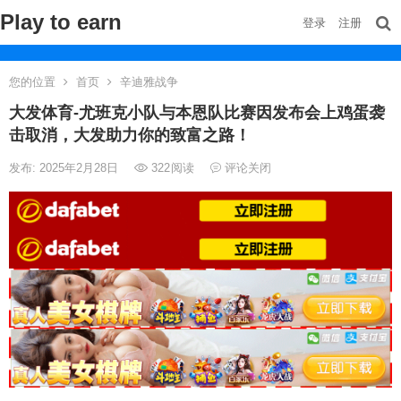
Play to earn
登录
注册
您的位置
首页
辛迪雅战争
大发体育-尤班克小队与本恩队比赛因发布会上鸡蛋袭
击取消，大发助力你的致富之路！
发布: 2025年2月28日
322
阅读
评论关闭