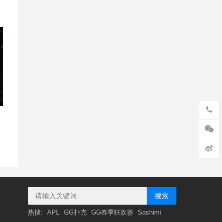
交
搜索
热搜:
APL
GG扑克
GG春季狂欢赛
Sashimi