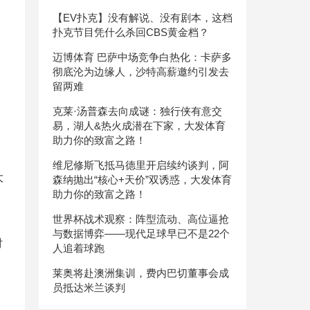
【EV扑克】没有解说、没有剧本，这档
扑克节目凭什么杀回CBS黄金档？
迈博体育 巴萨中场竞争白热化：卡萨多
彻底沦为边缘人，沙特高薪邀约引发去
留两难
克莱·汤普森去向成谜：独行侠有意交
易，湖人&热火成潜在下家，大发体育
助力你的致富之路！
维尼修斯飞抵马德里开启续约谈判，阿
大
森纳抛出“核心+天价”双诱惑，大发体育
助力你的致富之路！
世界杯战术观察：阵型流动、高位逼抢
与数据博弈——现代足球早已不是22个
对
人追着球跑
莱奥将赴澳洲集训，费内巴切董事会成
员抵达米兰谈判