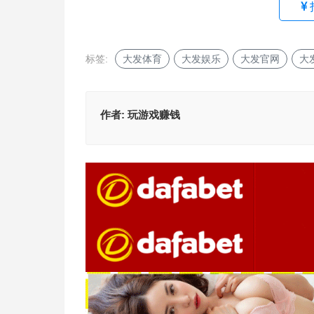
标签:
大发体育
大发娱乐
大发官网
大
作者:
玩游戏赚钱