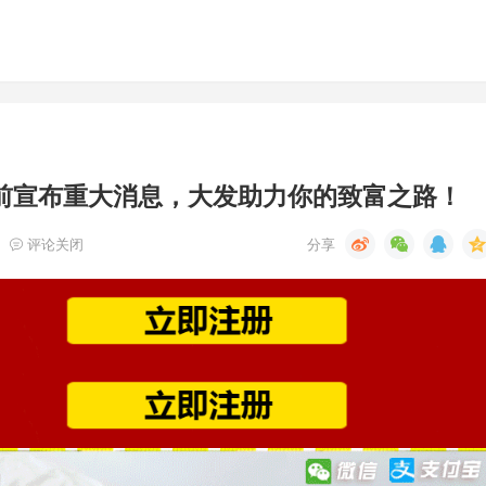
网前宣布重大消息，大发助力你的致富之路！
评论关闭