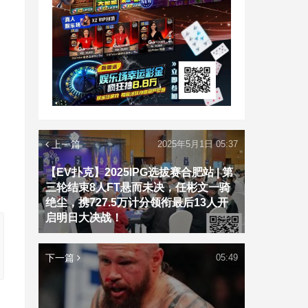
上一篇
2025年5月1日 05:37
【EV扑克】2025IPG选拔赛合肥站 | 第
三轮结束8人FT悬而未决，任彬文一骑
绝尘，携727.5万计分领衔最后13人开
启明日大决战！
下一篇
05:49