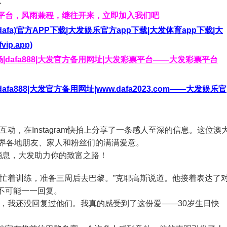
息
平台，风雨兼程，继往开来，立即加入我们吧
(dafa)官方APP下载|大发娱乐官方app下载|大发体育app下载|大
ip.app)
|dafa888|大发官方备用网址|大发彩票平台——大发彩票平台
a888|大发官方备用网址|www.dafa2023.com——大发娱乐官
动，在Instagram快拍上分享了一条感人至深的信息。这位澳
世界各地朋友、家人和粉丝们的满满爱意。
正忙着训练，准备三周后去巴黎。”克耶高斯说道。他接着表达了
不可能一一回复。
，我还没回复过他们。我真的感受到了这份爱——30岁生日快