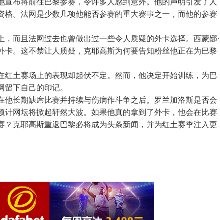
他宣布将前往巴黎参赛，令许多人感到意外。他的声明引发了人
资格。法网是少数几项他能否参赛的重大赛事之一，而他的参赛
上，而且法网过去也曾做出过一些令人质疑的外卡选择。西蒙娜·
外卡。这不禁让人质疑，克耶高斯为何要告知粉丝他正在为巴黎
在红土赛场上的表现却起伏不定。然而，他决定开始训练，为巴
网留下自己的印记。
在他长期缺席比赛并持续与伤病作斗争之后。罗兰加洛斯是否会
预计网坛将掀起轩然大波。如果他真的拿到了外卡，他会在比赛
赛？克耶高斯重返巴黎必将成为头条新闻，并为红土赛季注入更