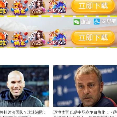
将挂帅法国队？球迷沸腾：
迈博体育 巴萨中场竞争白热化：卡