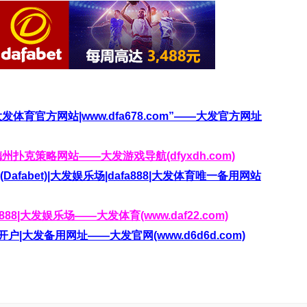
大发体育官方网站|www.dfa678.com”——大发官方网址
德州扑克策略网站——大发游戏导航(dfyxdh.com)
afabet)|大发娱乐场|dafa888|大发体育唯一备用网站
88|大发娱乐场——大发体育(www.daf22.com)
开户|大发备用网址——大发官网(www.d6d6d.com)