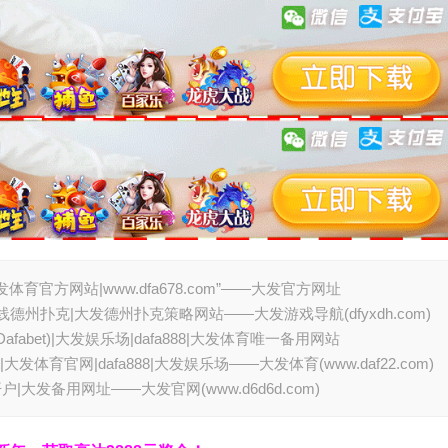
发体育官方网站|www.dfa678.com”——大发官方网址
er|大发在线德州扑克|大发德州扑克策略网站——大发游戏导航(dfyxdh.com)
fabet)|大发娱乐场|dafa888|大发体育唯一备用网站
bet|大发体育官网|dafa888|大发娱乐场——大发体育(www.daf22.com)
户|大发备用网址——大发官网(www.d6d6d.com)