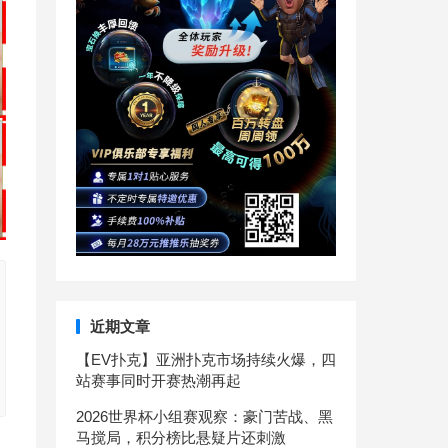
近期文章
【EV扑克】亚洲扑克市场持续火爆，四
站赛事同时开赛热潮再起
2026世界杯小组赛观察：豪门苦战、黑
马搅局，积分榜比悬疑片还刺激