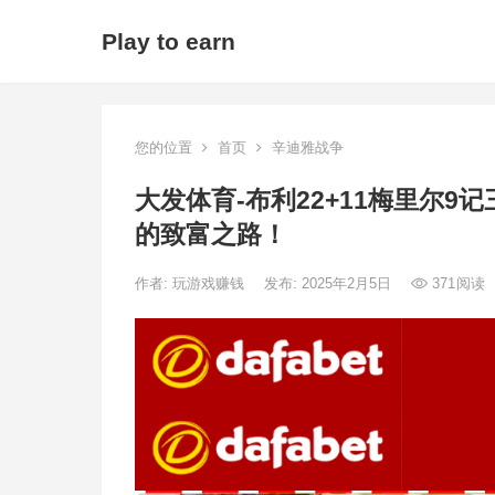
Play to earn
您的位置
首页
辛迪雅战争
大发体育-布利22+11梅里尔9
的致富之路！
作者:
玩游戏赚钱
发布: 2025年2月5日
371
阅读