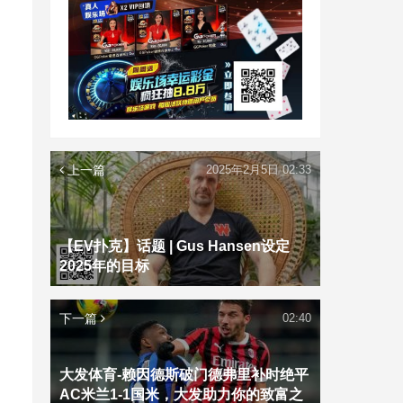
上一篇
2025年2月5日 02:33
【EV扑克】话题 | Gus Hansen设定
2025年的目标
下一篇
02:40
大发体育-赖因德斯破门德弗里补时绝平
AC米兰1-1国米，大发助力你的致富之