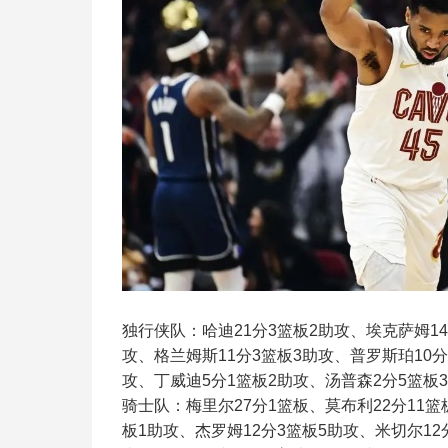
独行侠队：哈迪21分3篮板2助攻、埃克萨姆14
攻、格兰姆斯11分3篮板3助攻、普罗斯珀10
攻、丁威迪5分1篮板2助攻、汤普森2分5篮板
骑士队：梅里尔27分1篮板、莫布利22分11篮
板1助攻、杰罗姆12分3篮板5助攻、米切尔12