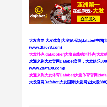
大发官网|大发体育|大发娱乐场|dafabet中国|
(www.dfa678.com)
大发扑克|dafapoker|大发在线德州扑克|大发
欢迎来到大发官网Dafabet官网，大发娱乐888(D
(www.2dafa88.com)!
欢迎来到大发体育Dafabet|大发体育官网|dafa8
大发官网Dafabet|大发国际|大发网址|大发888