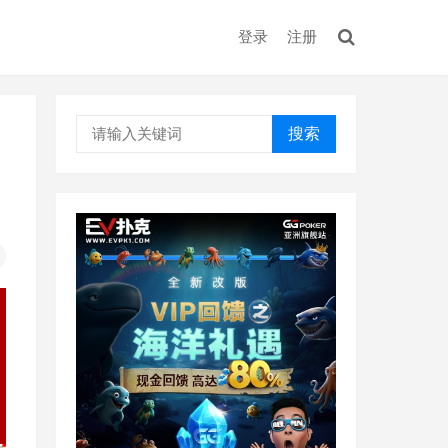
登录
注册
搜索