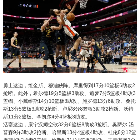
勇士这边，维金斯、穆迪缺阵。库里得到17分10篮板6助攻2
抢断。此外，希尔德19分5篮板3助攻、追梦7分5篮板4助攻3
盖帽、小戴维斯14分10篮板3助攻、施罗德13分6助攻、桑托
斯13分5篮板3助攻2抢断、卢尼8分8篮板3助攻2抢断、沃特
斯11分2篮板、李凯尔4分4篮板3助攻。
活塞这边，康宁汉姆空砍32分6篮板8助攻3抢断。奥萨尔-汤
普森9分3助攻2抢断、哈里斯13分4篮板4助攻、杜伦8分12篮