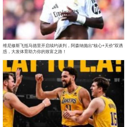
维尼修斯飞抵马德里开启续约谈判，阿森纳抛出“核心+天价”双诱
惑，大发体育助力你的致富之路！