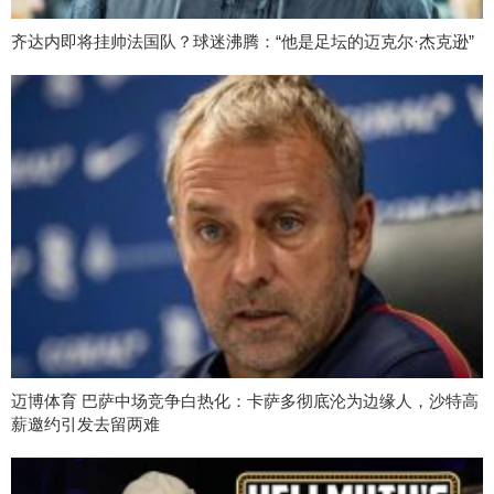
齐达内即将挂帅法国队？球迷沸腾：“他是足坛的迈克尔·杰克逊”
迈博体育 巴萨中场竞争白热化：卡萨多彻底沦为边缘人，沙特高
薪邀约引发去留两难