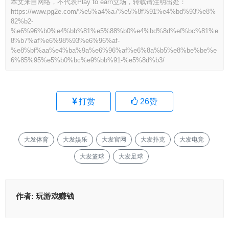
本文来自网络，不代表Play to earn立场，转载请注明出处：
https://www.pg2e.com/%e5%a4%a7%e5%8f%91%e4%bd%93%e8%
82%b2-
%e6%96%b0%e4%bb%81%e5%88%b0%e4%bd%8d%ef%bc%81%e
8%b7%af%e6%98%93%e6%96%af-
%e8%bf%aa%e4%ba%9a%e6%96%af%e6%8a%b5%e8%be%be%e
6%85%95%e5%b0%bc%e9%bb%91-%e5%8d%b3/
打赏
26
赞
大发体育
大发娱乐
大发官网
大发扑克
大发电竞
大发篮球
大发足球
作者:
玩游戏赚钱