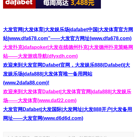
大发官网|大发体育|大发娱乐场|dafabet中国|大发体育官方网
站|www.dfa678.com”——大发官方网址(www.dfa678.com)
大发扑克|dafapoker|大发在线德州扑克|大发德州扑克策略网
站——大发游戏导航(dfyxdh.com)
欢迎来到大发官网Dafabet官网，大发娱乐888(Dafabet)|大
发娱乐场|dafa888|大发体育唯一备用网站
(www.2dafa88.com)!
欢迎来到大发体育Dafabet|大发体育官网|dafa888|大发娱乐
场——大发体育(www.daf22.com)
大发官网Dafabet|大发国际|大发网址|大发888开户|大发备用
网址——大发官网(www.d6d6d.com)