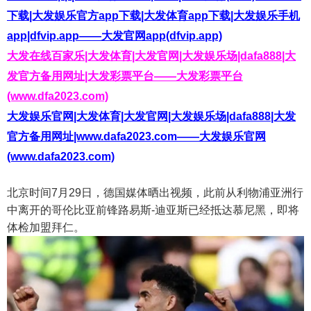
下载|大发娱乐官方app下载|大发体育app下载|大发娱乐手机
app|dfvip.app——大发官网app(dfvip.app)
大发在线百家乐|大发体育|大发官网|大发娱乐场|dafa888|大
发官方备用网址|大发彩票平台——大发彩票平台
(www.dfa2023.com)
大发娱乐官网|大发体育|大发官网|大发娱乐场|dafa888|大发
官方备用网址|www.dafa2023.com——大发娱乐官网
(www.dafa2023.com)
北京时间7月29日，德国媒体晒出视频，此前从利物浦亚洲行
中离开的哥伦比亚前锋路易斯-迪亚斯已经抵达慕尼黑，即将
体检加盟拜仁。