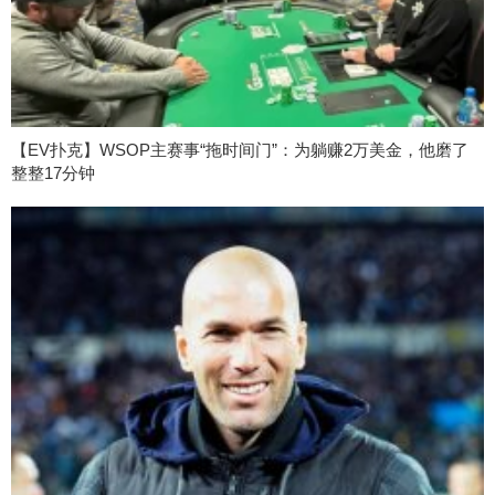
【EV扑克】WSOP主赛事“拖时间门”：为躺赚2万美金，他磨了
整整17分钟