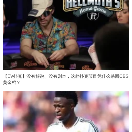
【EV扑克】没有解说、没有剧本，这档扑克节目凭什么杀回CBS
黄金档？