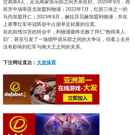
交易第4人，足见两家俱乐部之间关系良好。2020年9月，西
班牙中场蒂亚戈加盟利物浦；2022年7月，红箭三侠之一的
马内加盟拜仁；2023年9月，赫拉芬贝赫加盟利物浦，并在
上赛季红军夺冠阵容中占据举足轻重的位置。
在此前维尔茨的转会中，利物浦最终击败了拜仁“抱得美人
归”，甚至引发了一场德甲俱乐部之间的大争论，但看上去并
没有影响到红军与南大王之间的关系。
下注网址直达：
大发体育