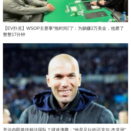
【EV扑克】WSOP主赛事“拖时间门”：为躺赚2万美金，他磨了
整整17分钟
齐达内即将挂帅法国队？球迷沸腾：“他是足坛的迈克尔·杰克逊”