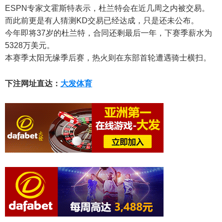
ESPN专家文霍斯特表示，杜兰特会在近几周之内被交易。
而此前更是有人猜测KD交易已经达成，只是还未公布。
今年即将37岁的杜兰特，合同还剩最后一年，下赛季薪水为
5328万美元。
本赛季太阳无缘季后赛，热火则在东部首轮遭遇骑士横扫。
下注网址直达：
大发体育