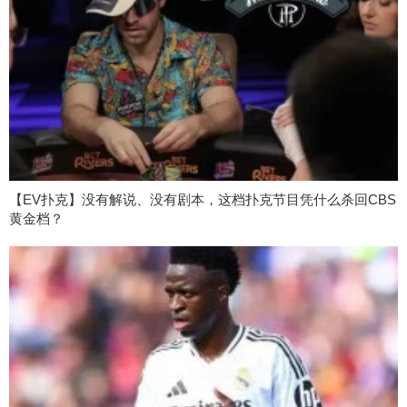
【EV扑克】没有解说、没有剧本，这档扑克节目凭什么杀回CBS
黄金档？