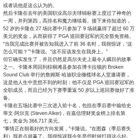
或者说他是这么认为的。
然后卡隆在去年的美国职业高尔夫球锦标赛上度过了神奇的
一周，并列第四，高排名和魔力继续着。接下来你知道的，
52 岁的卡隆在 27 场比赛中只参加了 9 场就赢得了超过 60 万
美元的奖金，从而获得了 PGA 巡回赛冠军的完全豁免资格。
“当我完成比赛并被告知我进入了前 36 名时，我很惊讶，‘这
怎么可能？’”卡隆说。“这不应该发生在我身上。”
但它确实发生了，并且仍然是高尔夫史上最令人瞩目的故事
之一。卡隆本周回到棕榈滩县参加在博卡拉顿的 Broken
Sound Club 举行的詹姆斯·哈迪职业橄榄球名人堂邀请赛，
这是他人生中意想不到的时刻：他不仅是 PGA 巡回赛冠军的
全职成员，而且已经为下赛季重返 50 岁以上巡回赛做好了准
备。
卡隆在五场比赛中三次进入前十名，包括在季后赛中输给史
蒂文·阿尔克 (Steven Alker)，在嘉信理财奖金榜上排名第
七，奖金为 366,717 美元。
“事情正在朝着好的方向发展，”卡隆说。“在图森（季后赛失
利）我差点就赢了。我很惊讶我今年早些时候打得这么好。