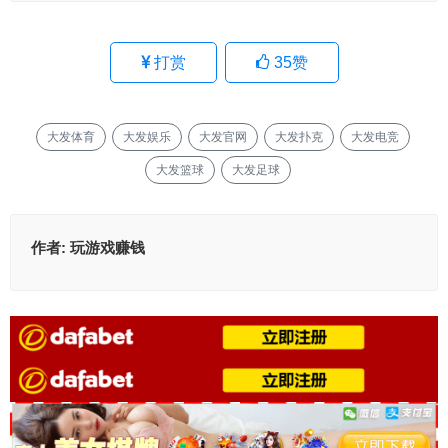
打赏
35
赞
大发体育
大发娱乐
大发官网
大发扑克
大发电竞
大发篮球
大发足球
作者:
玩游戏赚钱