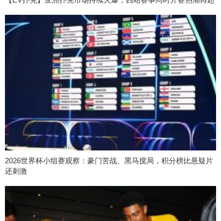
2026世界杯小组赛观察：豪门苦战、黑马搅局，积分榜比悬疑片
还刺激