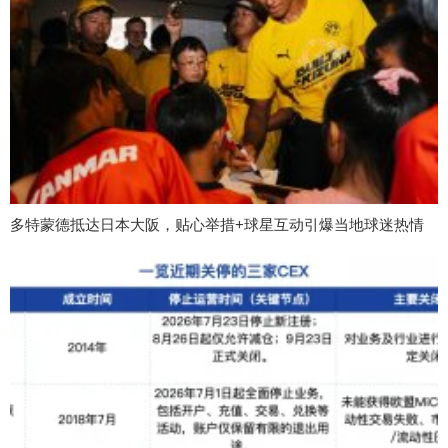
多特蒙德抵达日本大阪，贴心举措+球星互动引爆当地球迷热情