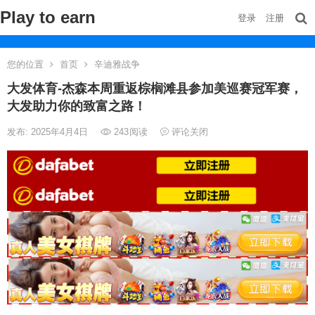
Play to earn
登录
注册
您的位置
首页
辛迪雅战争
大发体育-杰森本周重返棕榈滩县参加美巡赛冠军赛，
大发助力你的致富之路！
发布: 2025年4月4日
243
阅读
评论关闭