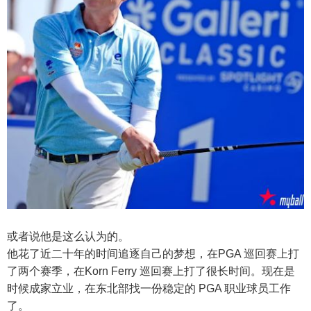
或者说他是这么认为的。
他花了近二十年的时间追逐自己的梦想，在PGA 巡回赛上打
了两个赛季，在Korn Ferry 巡回赛上打了很长时间。现在是
时候成家立业，在东北部找一份稳定的 PGA 职业球员工作
了。