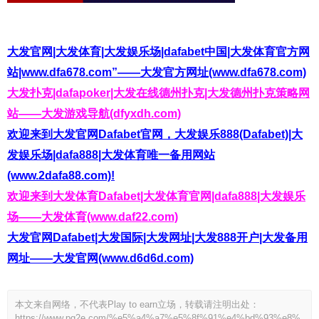
大发官网|大发体育|大发娱乐场|dafabet中国|大发体育官方网
站|www.dfa678.com”——大发官方网址(www.dfa678.com)
大发扑克|dafapoker|大发在线德州扑克|大发德州扑克策略网
站——大发游戏导航(dfyxdh.com)
欢迎来到大发官网Dafabet官网，大发娱乐888(Dafabet)|大
发娱乐场|dafa888|大发体育唯一备用网站
(www.2dafa88.com)!
欢迎来到大发体育Dafabet|大发体育官网|dafa888|大发娱乐
场——大发体育(www.daf22.com)
大发官网Dafabet|大发国际|大发网址|大发888开户|大发备用
网址——大发官网(www.d6d6d.com)
本文来自网络，不代表Play to earn立场，转载请注明出处：
https://www.pg2e.com/%e5%a4%a7%e5%8f%91%e4%bd%93%e8%