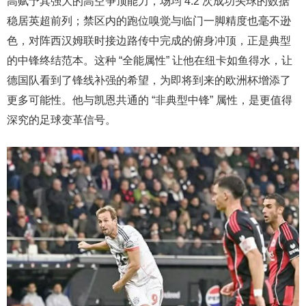
高赋予其强大的高空争顶能力，场均 4.2 次成功头球的数据
稳居英超前列；禁区内的跑位嗅觉与临门一脚精度也毫不逊
色，对阵西汉姆联时接边路传中完成的俯身冲顶，正是典型
的中锋终结范本。这种 “全能属性” 让他在纽卡如鱼得水，让
德国队看到了锋线补强的希望，为即将到来的欧洲杯增添了
更多可能性。他与凯恩共通的 “非典型中锋” 属性，是更值得
深究的足球变革信号。