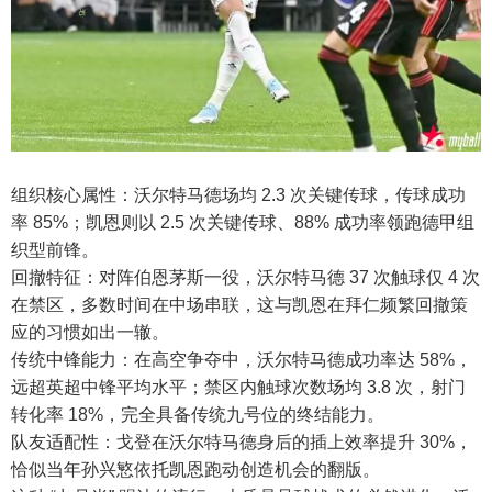
组织核心属性：沃尔特马德场均 2.3 次关键传球，传球成功
率 85%；凯恩则以 2.5 次关键传球、88% 成功率领跑德甲组
织型前锋。
回撤特征：对阵伯恩茅斯一役，沃尔特马德 37 次触球仅 4 次
在禁区，多数时间在中场串联，这与凯恩在拜仁频繁回撤策
应的习惯如出一辙。
传统中锋能力：在高空争夺中，沃尔特马德成功率达 58%，
远超英超中锋平均水平；禁区内触球次数场均 3.8 次，射门
转化率 18%，完全具备传统九号位的终结能力。
队友适配性：戈登在沃尔特马德身后的插上效率提升 30%，
恰似当年孙兴慜依托凯恩跑动创造机会的翻版。