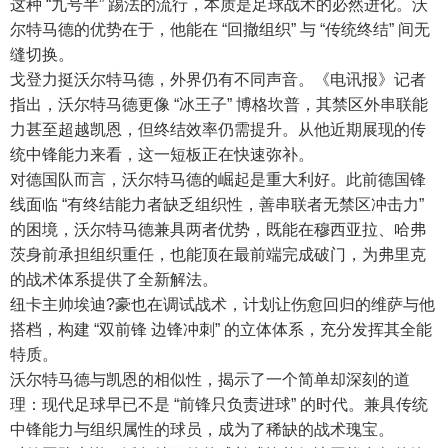
这种 “九号半” 踢法的流行，本质是足球战术的必然进化。沃
尔特马德的优势在于，他能在 “回撤组织” 与 “传统终结” 间无
缝切换。
戈登力挺沃尔特马德，外界仍有不同声音。《电讯报》记者
指出，沃尔特马德更像 “冰王子” 博格坎普，其禁区外串联能
力甚至超越凯恩，但终结效率仍需提升。从他近期展现的传
统中锋能力来看，这一短板正在快速弥补。
对德国队而言，沃尔特马德的崛起是重大利好。此前德国锋
线面临 “有终结能力者缺乏组织性，善串联者无禁区冲击力”
的困境，沃尔特马德兼具两者优势，既能在穆西亚拉、哈弗
茨身前承担组织重任，也能顶在最前端完成破门，为弗里克
的战术体系提供了全新解法。
纽卡主帅埃迪?豪也在调试战术，计划让伤愈回归的维萨与他
搭档，构建 “双前锋 边锋冲刺” 的立体体系，充分发挥其全能
特质。
沃尔特马德与凯恩的相似性，揭示了一个简单却深刻的道
理：现代足球早已不是 “前锋只负责进球” 的时代。兼具传统
中锋能力与组织属性的球员，成为了稀缺的战术瑰宝。