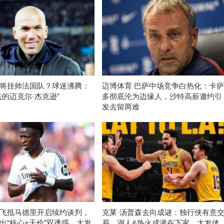
将挂帅法国队？球迷沸腾：
迈博体育 巴萨中场竞争白热化：卡
坛的迈克尔·杰克逊”
多彻底沦为边缘人，沙特高薪邀约引
发去留两难
飞抵马德里开启续约谈判，
克莱·汤普森去向成谜：独行侠有意
出“核心+天价”双诱惑，大发
易，湖人&热火成潜在下家，大发体