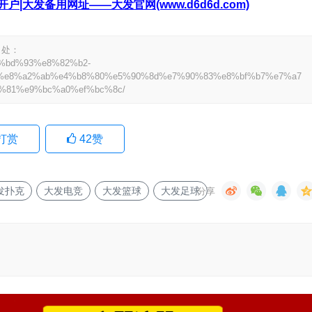
开户|大发备用网址——大发官网(www.d6d6d.com)
出处：
4%bd%93%e8%82%b2-
%e8%a2%ab%e4%b8%80%e5%90%8d%e7%90%83%e8%bf%b7%e7%a7
%81%e9%bc%a0%ef%bc%8c/
打赏
42
赞
发扑克
大发电竞
大发篮球
大发足球