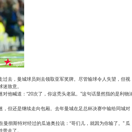
走过去，曼城球员则去领取亚军奖牌。尽管输球令人失望，但视
球迷致意。
对他喊道：“20次了，你这秃头老鼠。”这句话显然指的是利物
迷，但还是继续走向包厢。去年曼城在足总杯决赛中输给同城对
在曼彻斯特对经过的瓜迪奥拉说：“哥们儿，就因为你输了。” 瓜
并带走了。