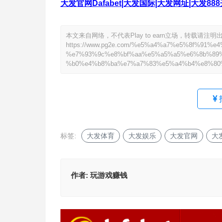
大发官网Dafabet|大发国际|大发网址|大发888
本文来自网络，不代表Play to earn立场，转载请注明
https://www.pg2e.com/%e5%a4%a7%e5%8f%91%e
%e7%93%9c%e8%bf%aa%e5%a5%a5%e6%8b%89
%b0%e4%b8%ba%e7%a7%83%e5%a4%b4%e8%80
标签:
大发体育
大发娱乐
大发官网
大
作者:
玩游戏赚钱